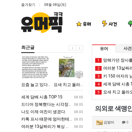
즐겨찾기
08월 08일(토)
유머
사건
최근글
사건
유머
요
요
이
외
망해가던 장사를
1
즘
새
번
모
여러분 13살짜
2
늘
치
에
때
키 150 여자의 
3
고
고
아
문
세계 담배 시총 T
다고 깝치는데 어떻게 할까요?
요즘 늘고 있다는 초등학생 등교거부.jpg
요새 치고 올라오는 봉화군 SNS
이번에 아마존이 오픈ai에 75조 투자한 이유
4
외모때문에 
있
올
마
에
요새 치고 올라오
5
다
라
존
인
ㅋㅋ
세계 담배 시총 TOP 15
퇴사했다!!!!
08.05
08.05
는
오
이
식
업
드디어 정복했다는 시각장애 근황
서울 토박이 안재현 "왜 서울로 독립해
08.05
08.05
의외로 색맹인 
초
는
오
박
g
나도 이제 여친이 생겼다.
양산 기온 닷새째 40도 넘겨…‘최고기온 42도 가능성
08.05
08.05
등
봉
픈
살
카톡 프사 때문에 엄마한테 혼남;;
이번에 아마존이 오픈ai에 75조 투자한
08.05
08.05
김밤비
0
학
화
ai
난
S
여러분 13살짜리가 복싱 좀 배웠다고 깝치는데 어떻게 할까요?
백종원이 알려주는 가장 최악의 창업과정 .
08.05
08.05