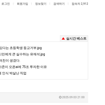
로그인
회원가입
정보찾기
검색하기
접속자 2,912
실시간 베스트
이
외
있다는 초등학생 등교거부.jpg
번
모
민에게 큰 실수하는 유재석.jpg
에
때
여친이 생겼다.
아
문
존이 오픈ai에 75조 투자한 이유
고 올라오는 봉화군 SNS
이번에 아마존이 오픈ai에 75조 투자한 이유
외모때문에 인식 박살난 직업
마
에
 인식 박살난 직업
존
인
5
퇴사했다!!!!
08.05
08.05
이
식
 근황
서울 토박이 안재현 "왜 서울로 독립해?"
08.05
08.05
오
박
다.
양산 기온 닷새째 40도 넘겨…‘최고기온 42도 가능성도’
08.05
08.05
픈
살
혼남;;
이번에 아마존이 오픈ai에 75조 투자한 이유
08.05
08.05
2025.09.03 21:00
ai
난
할까요?
백종원이 알려주는 가장 최악의 창업과정 .JPG
08.05
08.05