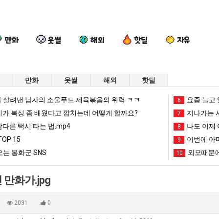
만화
웃썰
해외
핫딜
자유
만화
웃썰
해외
핫딜
망
여
요
요
 살려낸 남자의 소울푸드 제육볶음의 위력 ㅋㅋ
요즘 늘고 
6
해
러
즘
새
리가 복싱 좀 배웠다고 깝치는데 어떻게 할까요?
지나가는 시
7
가
분
늘
치
남다른 택시 타는 법.mp4
나도 이제 
8
던
13
고
고
OP 15
이번에 아마
인식 박살난 직업
망해가던 장사를 살려낸 남자의 소울푸드 제육볶음의 위력 ㅋㅋ
여러분 13살짜리가 복싱 좀 배웠다고 깝치는데 어떻게 할까요?
요즘 늘고 있다는 초등학생 등교거부.jpg
9
요새 치
장
살
있
올
는 봉화군 SNS
외모때문에
10
사
짜
다
라
망해가던 장사를 살려낸 남자의 소울푸드 제육볶음의 위력 ㅋㅋ
세계 담배 시총 TOP 1
08.05
08.05
를
리
는
오
?"
외모때문에 인식 박살난 직업
드디어 정복했다는 시각장애
08.05
08.05
만화가.jpg
살
가
초
는
도’
요즘 늘고 있다는 초등학생 등교거부.jpg
나도 이제 여친이 생겼
08.05
08.05
려
복
등
봉
 이유
엄마 요새는 꺄! 를 어떻게 쓰는지 알아?
카톡 프사 때문에 엄마한테 
08.05
08.05
2031
0
낸
싱
학
화
JPG
요새 치고 올라오는 봉화군 SNS
여러분 13살짜리가 복싱 좀 배웠다고 깝치는데 어떻게 
08.05
08.05