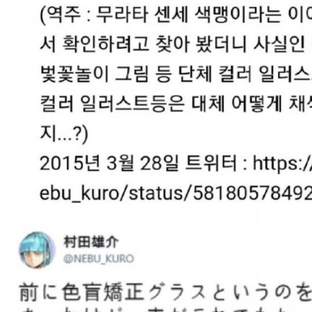
스타벅스 교환권 ·
AD
안내
금액권 매입 안내