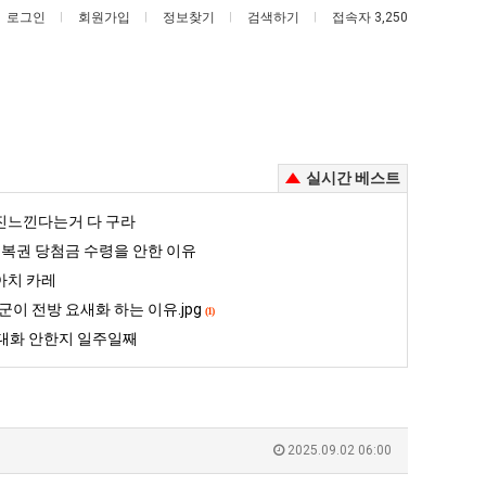
로그인
회원가입
정보찾기
검색하기
접속자 3,250
실시간 베스트
세
나
진느낀다는거 다 구라
계
도
복권 당첨금 수령을 안한 이유
담
이
아치 카레
배
제
군이 전방 요새화 하는 이유.jpg
정복했다는 시각장애 근황
세계 담배 시총 TOP 15
나도 이제 여친이 생겼다.
(1)
시
여
대화 안한지 일주일째
총
친
5
퇴사했다!!!!
08.05
08.05
TOP
이
 근황
서울 토박이 안재현 "왜 서울로 독립해?"
08.05
08.05
15
생
다.
양산 기온 닷새째 40도 넘겨…‘최고기온 42도 가능성도’
08.05
08.05
겼
혼남;;
이번에 아마존이 오픈ai에 75조 투자한 이유
08.05
08.05
2025.09.02 06:00
다.
할까요?
백종원이 알려주는 가장 최악의 창업과정 .JPG
08.05
08.05