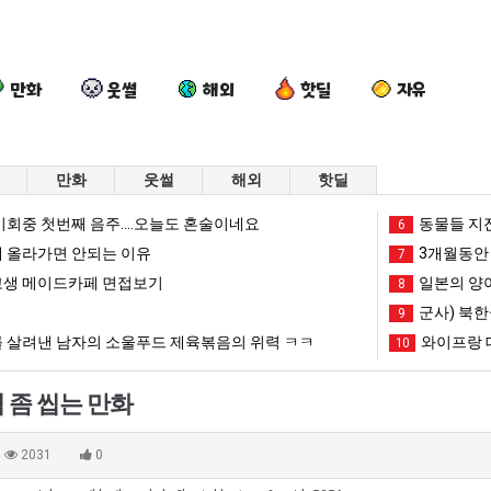
만화
웃썰
해외
핫딜
자유
만화
웃썰
해외
핫딜
양
외
퇴
드
회중 첫번째 음주....오늘도 혼술이네요
동물들 지
6
산
모
사
디
 올라가면 안되는 이유
3개월동안 
7
기
때
했
어
생 메이드카페 면접보기
일본의 양
8
온
문
다!!!!
정
군사) 북한
 여친이 생겼다.
양산 기온 닷새째 40도 넘겨…‘최고기온 42도 가능성도’
외모때문에 인식 박살난 직업
퇴사했다!!!!
9
드디어 
닷
에
복
 살려낸 남자의 소울푸드 제육볶음의 위력 ㅋㅋ
와이프랑 
10
새
인
했
망해가던 장사를 살려낸 남자의 소울푸드 제육볶음의 위력 ㅋㅋ
세계 담배 시총 TOP 1
08.05
08.05
째
식
다
?"
외모때문에 인식 박살난 직업
드디어 정복했다는 시각장애
08.05
08.05
 좀 씹는 만화
40
박
는
도’
요즘 늘고 있다는 초등학생 등교거부.jpg
나도 이제 여친이 생겼
08.05
08.05
도
살
시
 이유
엄마 요새는 꺄! 를 어떻게 쓰는지 알아?
카톡 프사 때문에 엄마한테 
08.05
08.05
2031
0
넘
난
각
JPG
요새 치고 올라오는 봉화군 SNS
여러분 13살짜리가 복싱 좀 배웠다고 깝치는데 어떻게 
08.05
08.05