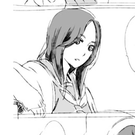
스타벅스 교환권 ·
AD
안내
금액권 매입 안내