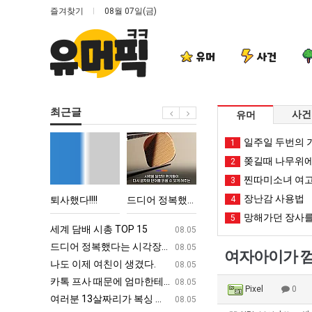
즐겨찾기
08월 07일(금)
유머
사건
최근글
사건
유머
퇴
드
세
나
일주일 두번의 기
1
사
디
계
도
쫒길때 나무위에
2
했
어
담
이
찐따미소녀 여고
3
다!!!!
정
배
제
장난감 사용법
 박살난 직업
퇴사했다!!!!
드디어 정복했다는 시각장애 근황
세계 담배 시총 TOP 15
4
나도 이제
복
시
여
망해가던 장사를
5
했
총
친
ㅋㅋ
세계 담배 시총 TOP 15
퇴사했다!!!!
08.05
08.05
다
TOP
이
업
드디어 정복했다는 시각장애 근황
서울 토박이 안재현 "왜 서울로 독립해
08.05
08.05
여자아이가 껌
는
15
생
g
나도 이제 여친이 생겼다.
양산 기온 닷새째 40도 넘겨…‘최고기온 42도 가능성
08.05
08.05
시
겼
카톡 프사 때문에 엄마한테 혼남;;
이번에 아마존이 오픈ai에 75조 투자한
08.05
08.05
Pixel
0
각
다.
S
여러분 13살짜리가 복싱 좀 배웠다고 깝치는데 어떻게 할까요?
백종원이 알려주는 가장 최악의 창업과정 .
08.05
08.05