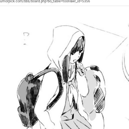
겨…‘최
직
장
humorpick.com/bbs/board.php?bo_table=toon&wr_id=5356
고
업
애
기
근
. …
재밌네요 축구중계 생각할 때 도움 되는 팁이 많네요. 그리고 해외축구 경기 볼 때 정식 스트리밍 서비스 이용…
너무 슬프당...
08.05
08.04
온
황
에도 여기 …
좋네요 축구무료중계 사이트 중에 여기가 최고예요. 참고로 축구무료중계도 합법적인 곳에서 봐야 마음 편해요. …
ㅠ
08.05
08.04
42
요. 앞으로…
재밌네요 요즘 스포츠중계 볼 때마다 이 사이트 먼저 들어와요. 그래도 축구무료중계도 합법적인 곳에서 봐야 마…
존온나 비호감 퉤
08.05
08.04
도
해요. 주변…
좋네요 epl중계 일정 확인할 때 유용해요. 그런데 무료스포츠중계 정보 확인할 때 출처 꼭 체크해요. 계속 …
08.05
08.04
가
해요. 주변…
공유해요 요즘 스포츠중계 볼 때마다 이 사이트 먼저 들어와요. 그런데 축구무료중계도 합법적인 곳에서 봐야 마…
08.05
08.04
능
이용해요.…
공유해요 무료중계 찾을 때 여기가 제일 편해요. 참고로 무료스포츠중계 정보 확인할 때 출처 꼭 체크해요. 북…
08.05
08.04
성
 다…
좋네요 무료중계 찾을 때 여기가 제일 편해요. 그치만 축구무료중계도 합법적인 곳에서 봐야 마음 편해요. 앞으…
08.04
08.04
도’
 곳만 이용…
공유해요 epl중계 일정 확인할 때 유용해요. 그런데 epl중계 볼 때 공식 중계 채널 먼저 찾아봐요. 다음…
08.04
08.04
이용해요. …
잘봤어요 epl중계 일정 확인할 때 유용해요. 그래서 해외축구중계도 정식 서비스로 봐야 안전해요. 북마크 해…
08.04
08.04
요.…
재밌네요 해외축구 경기 일정 한눈에 보기 좋아요. 그나저나 스포츠무료중계 찾을 때 신뢰할 수 있는 곳만 이용…
08.04
08.04
를게…
도움돼요 실시간스포츠 정보 확인하기 좋아요. 그래서 스포츠중계는 합법적인 경로로만 시청하려 해요. 앞으로도 …
08.04
08.04
비스 이용해…
추천해요 해외축구 경기 일정 한눈에 보기 좋아요. 그치만 축구중계 보면서 불법 사이트는 피해요. 덕분에 더 …
08.04
08.04
주변에도 추…
헐 닮았네요...ㅋ
08.04
07.30
전해…
내 알빠가 아닌데 시간내서 가줘야하는 이유가?
08.04
07.26
은 …
옷을 벗어 던지면 된다
08.04
07.21