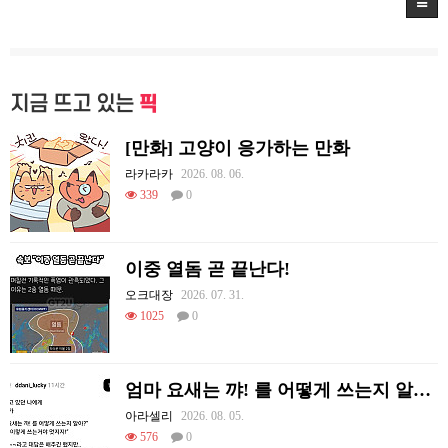
지금 뜨고 있는
픽
[만화] 고양이 응가하는 만화
라카라카
2026. 08. 06.
339
0
이중 열돔 곧 끝난다!
오크대장
2026. 07. 31.
1025
0
엄마 요새는 꺄! 를 어떻게 쓰는지 알아?
아라셀리
2026. 08. 05.
576
0