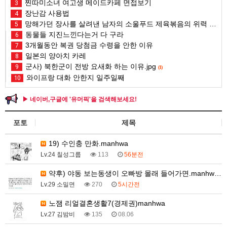
찐따미소녀 여고생 메이드카페 면접보기
3
장난감 사용법
4
망해가던 장사를 살려낸 남자의 소울푸드 제육볶음의 위력 ㅋㅋ
5
동물들 지진느낀다는거 다 구라
6
3개월동안 복권 당첨금 수령을 안한 이유
7
일본의 양아치 카레
8
군사) 북한군이 전방 요새화 하는 이유.jpg
9
(1)
와이프랑 대화 안한지 일주일째
10
▶ 네이버,구글에 '유머픽'을 검색해보세요!
포토
제목
19) 수인충 만화.manhwa
Lv.24 칠성그룹
113
56분전
약후) 야동 보는동생이 오빠방 몰래 들어가면.manhw…
Lv.29 소밀면
270
5시간전
노잼 리얼결혼생활7(경제권)manhwa
Lv.27 김밤비
135
08.06