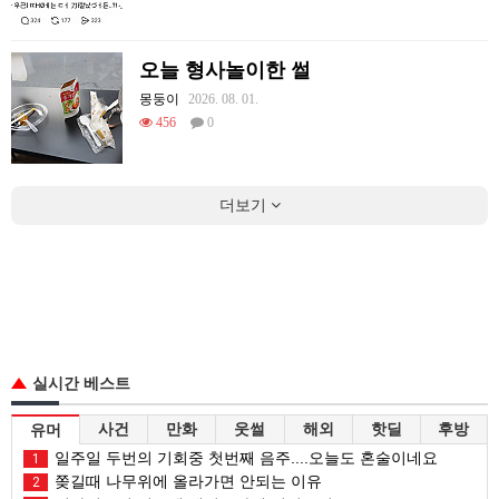
오늘 형사놀이한 썰
몽둥이
2026. 08. 01.
456
0
더보기
실시간 베스트
사건
만화
웃썰
해외
핫딜
후방
유머
일주일 두번의 기회중 첫번째 음주....오늘도 혼술이네요
1
쫒길때 나무위에 올라가면 안되는 이유
2