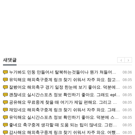
새댓글
누가봐도 민둥 만들어서 탈북하는것들이나 뭔가 쳐들어오는 낌새를 미리 알아차리기 위함이지 저걸 전쟁준비라고 하…
08.06
유익해요 해외축구중계 링크 찾기 쉬워서 자주 와요. 참고로 무료스포츠중계 정보 확인할 때 출처 꼭 체크해요.…
08.05
잘봤어요 해외축구 경기 일정 한눈에 보기 좋아요. 덕분에 epl중계 볼 때 공식 중계 채널 먼저 찾아봐요. …
08.05
괜찮네요 실시간스포츠 정보 확인하기 좋아요. 그래도 epl중계 볼 때 공식 중계 채널 먼저 찾아봐요. 북마크…
08.05
공유해요 무료중계 찾을 때 여기가 제일 편해요. 그리고 무료스포츠중계 정보 확인할 때 출처 꼭 체크해요. 앞…
08.05
재밌네요 해외축구중계 링크 찾기 쉬워서 자주 와요. 그래서 해외축구중계도 정식 서비스로 봐야 안전해요. 다음…
08.05
유익해요 실시간스포츠 정보 확인하기 좋아요. 덕분에 스포츠중계는 합법적인 경로로만 시청하려 해요. 좋은 정보…
08.05
좋네요 축구중계 생각할 때 도움 되는 팁이 많네요. 그런데 해외축구중계도 정식 서비스로 봐야 안전해요. 다음…
08.05
감사해요 해외축구중계 링크 찾기 쉬워서 자주 와요. 어쨌든 축구무료중계도 합법적인 곳에서 봐야 마음 편해요.…
08.05