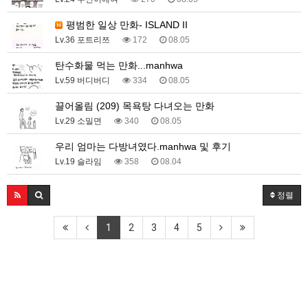
평범한 일상 만화- ISLAND II
Lv.36 포트리쯔
172
08.05
탄수화물 먹는 만화...manhwa
Lv.59 버디버디
334
08.05
끌어올림 (209) 목욕탕 다녀오는 만화
Lv.29 소밀면
340
08.05
우리 엄마는 다방녀였다.manhwa 및 후기
Lv.19 슬라임
358
08.04
정렬
1
2
3
4
5