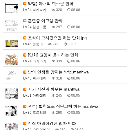
약혐) 아내의 헛소문 만화
Lv.24 라카라카
320
08.06
흡연충 여고생 만화
Lv.24 칠성그룹
297
08.06
조석이 그려줬으면 하는 만화.jpg
Lv.45 몽둥이
246
08.06
[만화] 고양이 응가하는 만화
Lv.24 라카라카
339
08.06
남의 인생을 망치는 방법.manhwa
Lv.43 픽시베이
318
08.06
자기 자신과 싸우는 manhwa
Lv.51 아라셀리
245
08.05
ㅆㄷ) 벌칙으로 장난고백 하는 manhwa
Lv.36 포트리쯔
290
08.05
전직 마왕이였던 엄마 만화
Lv.24 수민이에여
270
08.05