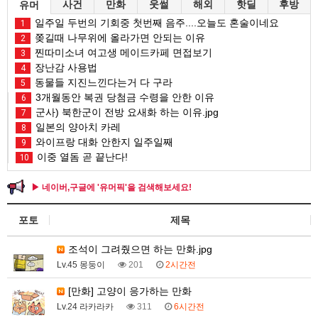
사건
만화
웃썰
해외
핫딜
후방
유머
일주일 두번의 기회중 첫번째 음주....오늘도 혼술이네요
1
쫒길때 나무위에 올라가면 안되는 이유
2
찐따미소녀 여고생 메이드카페 면접보기
3
장난감 사용법
4
동물들 지진느낀다는거 다 구라
5
3개월동안 복권 당첨금 수령을 안한 이유
6
군사) 북한군이 전방 요새화 하는 이유.jpg
7
일본의 양아치 카레
8
와이프랑 대화 안한지 일주일째
9
이중 열돔 곧 끝난다!
10
▶ 네이버,구글에 '유머픽'을 검색해보세요!
포토
제목
조석이 그려줬으면 하는 만화.jpg
Lv.45 몽둥이
201
2시간전
[만화] 고양이 응가하는 만화
Lv.24 라카라카
311
6시간전