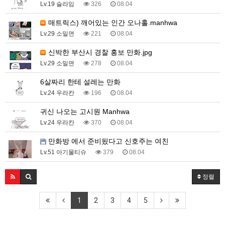
Lv.19 슬라임
326
08.04
매트릭스) 깨어있는 인간 오나홀.manhwa
Lv.29 소밀면
221
08.04
신박한 부산시 경찰 홍보 만화.jpg
Lv.29 소밀면
278
08.04
6살짜리 한테 설레는 만화
Lv.24 우라칸
196
08.04
귀신 나오는 고시원 Manhwa
Lv.24 우라칸
370
08.04
만화방 에서 준비됬다고 신호주는 여친
Lv.51 아기물티슈
379
08.04
정렬
1
2
3
4
5