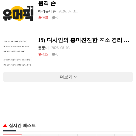
원격 손
아기물티슈
2026. 07. 31.
708
0
19) 디시인의 흥미진진한 ㅈ소 경리 ㄸ먹은 썰
몽둥이
2026. 08. 03.
435
0
더보기
실시간 베스트