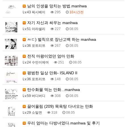
남의 인생을 망치는 방법.manhwa
Lv.43 픽시베이
295
10시간전
자기 자신과 싸우는 manhwa
Lv.51 아라셀리
227
08.05
ㅆㄷ) 벌칙으로 장난고백 하는 manhwa
Lv.36 포트리쯔
267
08.05
전직 마왕이였던 엄마 만화
Lv.24 수민이에여
251
08.05
평범한 일상 만화- ISLAND II
Lv.36 포트리쯔
148
08.05
탄수화물 먹는 만화...manhwa
Lv.59 버디버디
308
08.05
끌어올림 (209) 목욕탕 다녀오는 만화
Lv.29 소밀면
318
08.05
우리 엄마는 다방녀였다.manhwa 및 후기