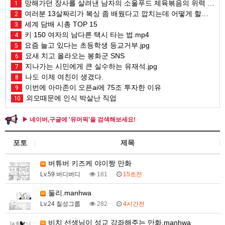
망해가던 장사를 살려낸 남자의 소울푸드 제육볶음의 위력 ㅋㅋ
1
여러분 13살짜리가 복싱 좀 배웠다고 깝치는데 어떻게 할까요?
2
세계 담배 시총 TOP 15
3
키 150 여자의 남다른 택시 타는 법.mp4
4
요즘 늘고 있다는 초등학생 등교거부.jpg
5
요새 치고 올라오는 봉화군 SNS
6
지나가는 시민에게 큰 실수하는 유재석.jpg
7
나도 이제 여친이 생겼다.
8
이번에 아마존이 오픈ai에 75조 투자한 이유
9
외모때문에 인식 박살난 직업
10
▶ 네이버,구글에 '유머픽'을 검색해보세요!
포토
제목
버튜버 키즈케 야이짱 만화
Lv.59 버디버디
181
15초전
둘리.manhwa
Lv.24 칠성그룹
282
4시간전
비치 선생님이 성교 강좌해주는 만화.manhwa