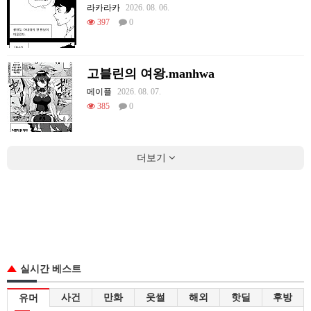
라카라카
2026. 08. 06.
397
0
고블린의 여왕.manhwa
메이플
2026. 08. 07.
385
0
더보기
실시간 베스트
사건
만화
웃썰
해외
핫딜
후방
유머