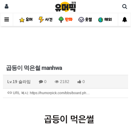
유머
사건
만화
웃썰
해외
핫
곱등이 먹은썰 manhwa
Lv.19 슬라임
0
2182
0
URL 복사: https://humorpick.com/bbs/board.ph…