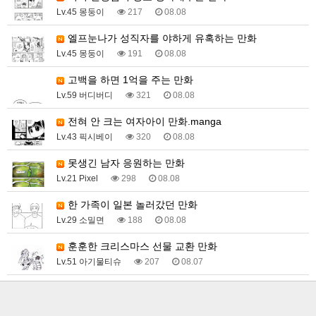
Lv.45 몽둥이
217
08.08
엘프눈나가 성직자를 야하게 유혹하는 만화
Lv.45 몽둥이
191
08.08
고백을 하면 1억을 주는 만화
Lv.59 버디버디
321
08.08
전혀 안 크는 여자아이 만화.manga
Lv.43 픽시베이
320
08.08
못생긴 남자 응원하는 만화
Lv.21 Pixel
298
08.08
한 가족이 일본 놀러갔던 만화
Lv.29 소밀면
188
08.08
훈훈한 크리스마스 선물 교환 만화
Lv.51 아기물티슈
207
08.07
왕가슴 아가씨와 꼴초 히어로.manhwa
Lv.27 김밤비
362
08.07