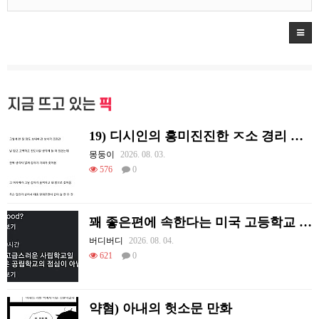
지금 뜨고 있는
픽
19) 디시인의 흥미진진한 ㅈ소 경리 ㄸ먹은 썰
몽둥이
2026. 08. 03.
576
0
꽤 좋은편에 속한다는 미국 고등학교 급식.mp4
버디버디
2026. 08. 04.
621
0
약혐) 아내의 헛소문 만화