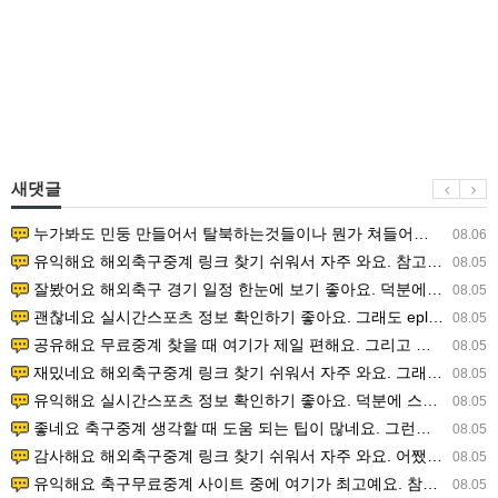
새댓글
누가봐도 민둥 만들어서 탈북하는것들이나 뭔가 쳐들어오는 낌새를 미리 알아차리기 위함이지 저걸 전쟁준비라고 하…
08.06
유익해요 해외축구중계 링크 찾기 쉬워서 자주 와요. 참고로 무료스포츠중계 정보 확인할 때 출처 꼭 체크해요.…
08.05
잘봤어요 해외축구 경기 일정 한눈에 보기 좋아요. 덕분에 epl중계 볼 때 공식 중계 채널 먼저 찾아봐요. …
08.05
괜찮네요 실시간스포츠 정보 확인하기 좋아요. 그래도 epl중계 볼 때 공식 중계 채널 먼저 찾아봐요. 북마크…
08.05
공유해요 무료중계 찾을 때 여기가 제일 편해요. 그리고 무료스포츠중계 정보 확인할 때 출처 꼭 체크해요. 앞…
08.05
재밌네요 해외축구중계 링크 찾기 쉬워서 자주 와요. 그래서 해외축구중계도 정식 서비스로 봐야 안전해요. 다음…
08.05
유익해요 실시간스포츠 정보 확인하기 좋아요. 덕분에 스포츠중계는 합법적인 경로로만 시청하려 해요. 좋은 정보…
08.05
좋네요 축구중계 생각할 때 도움 되는 팁이 많네요. 그런데 해외축구중계도 정식 서비스로 봐야 안전해요. 다음…
08.05
감사해요 해외축구중계 링크 찾기 쉬워서 자주 와요. 어쨌든 축구무료중계도 합법적인 곳에서 봐야 마음 편해요.…
08.05
유익해요 축구무료중계 사이트 중에 여기가 최고예요. 참고로 축구무료중계도 합법적인 곳에서 봐야 마음 편해요.…
08.05