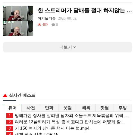
한 스트리머가 담배를 절대 하지않는 이유
아기물티슈
2026. 08. 02.
489
0
더보기
실시간 베스트
사건
만화
웃썰
해외
핫딜
후방
유머
망해가던 장사를 살려낸 남자의 소울푸드 제육볶음의 위력 ㅋㅋ
1
여러분 13살짜리가 복싱 좀 배웠다고 깝치는데 어떻게 할까요?
2
키 150 여자의 남다른 택시 타는 법.mp4
3
세계 담배 시총 TOP 15
4