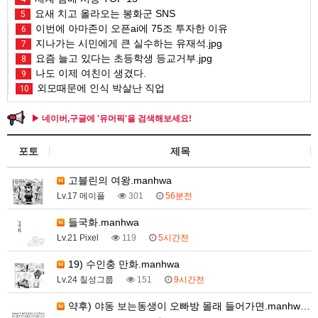
요새 치고 올라오는 봉화군 SNS
5
이번에 아마존이 오픈ai에 75조 투자한 이유
6
지나가는 시민에게 큰 실수하는 유재석.jpg
7
요즘 늘고 있다는 초등학생 등교거부.jpg
8
나도 이제 여친이 생겼다.
9
외모때문에 인식 박살난 직업
10
▶ 네이버,구글에 '유머픽'을 검색해보세요!
포토
제목
고블린의 여왕.manhwa
Lv.17 메이플
301
56분전
들국화.manhwa
Lv.21 Pixel
119
5시간전
19) 수인충 만화.manhwa
Lv.24 칠성그룹
151
9시간전
약후) 야동 보는동생이 오빠방 몰래 들어가면.manhw…