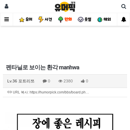
유머
사건
만화
웃썰
해외
핫
펜타닐로 보이는 환각 manhwa
Lv.36 포트리쯔
0
2380
0
URL 복사: https://humorpick.com/bbs/board.ph…