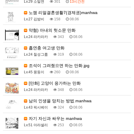
Lv.29 소밀면
301
13시간전
노잼 리얼결혼생활7(경제권)manhwa
Lv.27 김밤비
158
08.06
약혐) 아내의 헛소문 만화
Lv.24 라카라카
343
08.06
흡연충 여고생 만화
Lv.24 칠성그룹
319
08.06
조석이 그려줬으면 하는 만화.jpg
Lv.45 몽둥이
260
08.06
[만화] 고양이 응가하는 만화
Lv.24 라카라카
348
08.06
남의 인생을 망치는 방법.manhwa
Lv.43 픽시베이
324
08.06
자기 자신과 싸우는 manhwa
Lv.51 아라셀리
253
08.05