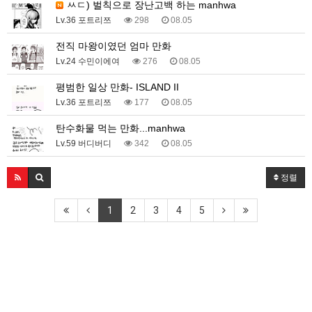
ㅆㄷ) 벌칙으로 장난고백 하는 manhwa
Lv.36 포트리쯔
298
08.05
전직 마왕이였던 엄마 만화
Lv.24 수민이에여
276
08.05
평범한 일상 만화- ISLAND II
Lv.36 포트리쯔
177
08.05
탄수화물 먹는 만화...manhwa
Lv.59 버디버디
342
08.05
정렬
1
2
3
4
5