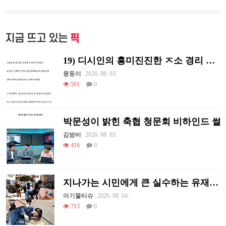
지금 뜨고 있는
픽
19) 디시인의 흥미진진한 ㅈ소 경리 ㄸ먹은 썰
몽둥이
2026. 08. 03.
501
0
박문성이 밝힌 축협 청문회 비하인드 썰
김밤비
2026. 08. 03.
416
0
지나가는 시민에게 큰 실수하는 유재석.jpg
아기물티슈
2026. 08. 04.
713
0