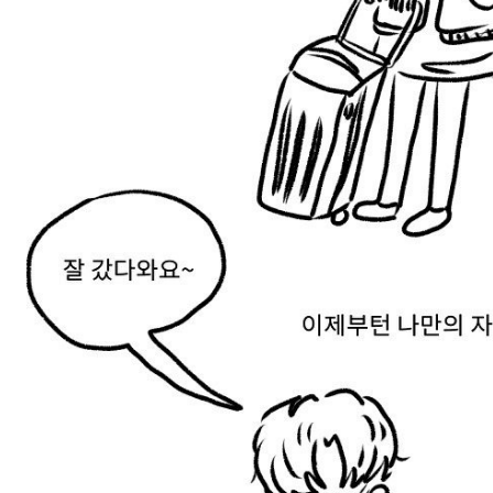
스타벅스 교환권 ·
AD
안내
금액권 매입 안내