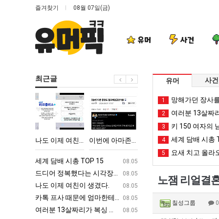
즐겨찾기
08월 07일(금)
유머
사건
최근글
사건
유머
나
이
퇴
엄
망해가던 장사를
1
도
번
사
마
여러분 13살짜
2
이
에
했
요
키 150 여자의 
3
제
아
다!!!!
새
세계 담배 시총 T
 박살난 직업
나도 이제 여친이 생겼다.
이번에 아마존이 오픈ai에 75조 투자한 이유
퇴사했다!!!!
4
엄마 요새는 꺄!
여
마
는
요새 치고 올라오
5
친
존
꺄!
ㅋㅋ
세계 담배 시총 TOP 15
퇴사했다!!!!
08.05
08.05
이
이
를
업
드디어 정복했다는 시각장애 근황
서울 토박이 안재현 "왜 서울로 독립해
08.05
08.05
노잼 리얼결혼생
생
오
어
g
나도 이제 여친이 생겼다.
양산 기온 닷새째 40도 넘겨…‘최고기온 42도 가능성
08.05
08.05
겼
픈
떻
카톡 프사 때문에 엄마한테 혼남;;
이번에 아마존이 오픈ai에 75조 투자한
08.05
08.05
칠성그룹
다.
ai
게
S
여러분 13살짜리가 복싱 좀 배웠다고 깝치는데 어떻게 할까요?
백종원이 알려주는 가장 최악의 창업과정 .
08.05
08.05