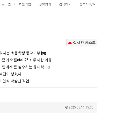
로그인
회원가입
정보찾기
검색하기
접속자 3,970
실시간 베스트
퇴
엄
있다는 초등학생 등교거부.jpg
사
마
존이 오픈ai에 75조 투자한 이유
했
요
민에게 큰 실수하는 유재석.jpg
다!!!!
새
여친이 생겼다.
존이 오픈ai에 75조 투자한 이유
퇴사했다!!!!
엄마 요새는 꺄! 를 어떻게 쓰는지 알아?
는
 인식 박살난 직업
꺄!
5
퇴사했다!!!!
08.05
08.05
를
 근황
서울 토박이 안재현 "왜 서울로 독립해?"
08.05
08.05
어
다.
양산 기온 닷새째 40도 넘겨…‘최고기온 42도 가능성도’
08.05
08.05
떻
혼남;;
이번에 아마존이 오픈ai에 75조 투자한 이유
08.05
08.05
2025.06.11 15:00
게
할까요?
백종원이 알려주는 가장 최악의 창업과정 .JPG
08.05
08.05