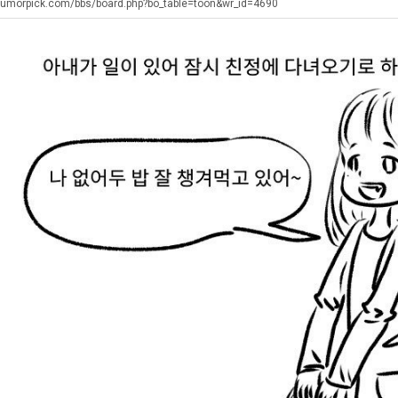
장
직
에
humorpick.com/bbs/board.php?bo_table=toon&wr_id=4690
애
업
75
근
조
. …
재밌네요 축구중계 생각할 때 도움 되는 팁이 많네요. 그리고 해외축구 경기 볼 때 정식 스트리밍 서비스 이용…
너무 슬프당...
08.05
08.04
황
투
에도 여기 …
좋네요 축구무료중계 사이트 중에 여기가 최고예요. 참고로 축구무료중계도 합법적인 곳에서 봐야 마음 편해요. …
ㅠ
08.05
08.04
자
요. 앞으로…
재밌네요 요즘 스포츠중계 볼 때마다 이 사이트 먼저 들어와요. 그래도 축구무료중계도 합법적인 곳에서 봐야 마…
존온나 비호감 퉤
08.05
08.04
한
해요. 주변…
좋네요 epl중계 일정 확인할 때 유용해요. 그런데 무료스포츠중계 정보 확인할 때 출처 꼭 체크해요. 계속 …
08.05
08.04
이
해요. 주변…
공유해요 요즘 스포츠중계 볼 때마다 이 사이트 먼저 들어와요. 그런데 축구무료중계도 합법적인 곳에서 봐야 마…
08.05
08.04
유
이용해요.…
공유해요 무료중계 찾을 때 여기가 제일 편해요. 참고로 무료스포츠중계 정보 확인할 때 출처 꼭 체크해요. 북…
08.05
08.04
 다…
좋네요 무료중계 찾을 때 여기가 제일 편해요. 그치만 축구무료중계도 합법적인 곳에서 봐야 마음 편해요. 앞으…
08.04
08.04
 곳만 이용…
공유해요 epl중계 일정 확인할 때 유용해요. 그런데 epl중계 볼 때 공식 중계 채널 먼저 찾아봐요. 다음…
08.04
08.04
이용해요. …
잘봤어요 epl중계 일정 확인할 때 유용해요. 그래서 해외축구중계도 정식 서비스로 봐야 안전해요. 북마크 해…
08.04
08.04
요.…
재밌네요 해외축구 경기 일정 한눈에 보기 좋아요. 그나저나 스포츠무료중계 찾을 때 신뢰할 수 있는 곳만 이용…
08.04
08.04
를게…
도움돼요 실시간스포츠 정보 확인하기 좋아요. 그래서 스포츠중계는 합법적인 경로로만 시청하려 해요. 앞으로도 …
08.04
08.04
비스 이용해…
추천해요 해외축구 경기 일정 한눈에 보기 좋아요. 그치만 축구중계 보면서 불법 사이트는 피해요. 덕분에 더 …
08.04
08.04
주변에도 추…
헐 닮았네요...ㅋ
08.04
07.30
전해…
내 알빠가 아닌데 시간내서 가줘야하는 이유가?
08.04
07.26
은 …
옷을 벗어 던지면 된다
08.04
07.21