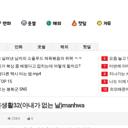
만화
웃썰
해외
핫딜
자유
만화
웃썰
해외
핫딜
드
외
나
이
 살려낸 남자의 소울푸드 제육볶음의 위력 ㅋㅋ
요즘 늘고 
6
디
모
도
번
리가 복싱 좀 배웠다고 깝치는데 어떻게 할까요?
이번에 아마
7
어
때
이
에
남다른 택시 타는 법.mp4
지나가는 시
8
정
문
제
아
OP 15
나도 이제 
 를 어떻게 쓰는지 알아?
드디어 정복했다는 시각장애 근황
외모때문에 인식 박살난 직업
나도 이제 여친이 생겼다.
9
이번에 아마
복
에
여
마
는 봉화군 SNS
외모때문에
10
했
인
친
존
망해가던 장사를 살려낸 남자의 소울푸드 제육볶음의 위력 ㅋㅋ
세계 담배 시총 TOP 1
08.05
08.05
다
식
이
이
?"
외모때문에 인식 박살난 직업
드디어 정복했다는 시각장애
08.05
08.05
활32(아내가 없는 날)manhwa
는
박
생
오
도’
요즘 늘고 있다는 초등학생 등교거부.jpg
나도 이제 여친이 생겼
08.05
08.05
시
살
겼
픈
 이유
엄마 요새는 꺄! 를 어떻게 쓰는지 알아?
카톡 프사 때문에 엄마한테 
08.05
08.05
0
2584
0
각
난
다.
ai
JPG
요새 치고 올라오는 봉화군 SNS
여러분 13살짜리가 복싱 좀 배웠다고 깝치는데 어떻게 
08.05
08.05