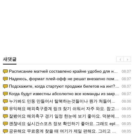
새댓글
Расписание матчей составлено крайне удобно для нашего часово…
08.07
Надеюсь, формат плей-офф не решат внезапно поменять. https:/…
08.07
Подскажите, когда стартуют продажи билетов на инт? https://g…
08.07
Когда будут известны абсолютно все команды из закрытых квали…
08.07
누가봐도 민둥 만들어서 탈북하는것들이나 뭔가 쳐들어오는 낌새를 미리 알아차리기 위함이지 저걸 전쟁준비라고 하…
08.06
유익해요 해외축구중계 링크 찾기 쉬워서 자주 와요. 참고로 무료스포츠중계 정보 확인할 때 출처 꼭 체크해요.…
08.05
잘봤어요 해외축구 경기 일정 한눈에 보기 좋아요. 덕분에 epl중계 볼 때 공식 중계 채널 먼저 찾아봐요. …
08.05
괜찮네요 실시간스포츠 정보 확인하기 좋아요. 그래도 epl중계 볼 때 공식 중계 채널 먼저 찾아봐요. 북마크…
08.05
공유해요 무료중계 찾을 때 여기가 제일 편해요. 그리고 무료스포츠중계 정보 확인할 때 출처 꼭 체크해요. 앞…
08.05