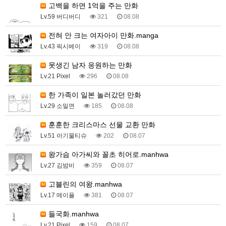
고백을 하면 1억을 주는 만화
Lv.59 버디버디
321
08.08
전혀 안 크는 여자아이 만화.manga
Lv.43 픽시베이
319
08.08
못생긴 남자 응원하는 만화
Lv.21 Pixel
296
08.08
한 가족이 일본 놀러갔던 만화
Lv.29 소밀면
185
08.08
훈훈한 크리스마스 선물 교환 만화
Lv.51 아기물티슈
202
08.07
왕가슴 아가씨와 꼴초 히어로.manhwa
Lv.27 김밤비
359
08.07
고블린의 여왕.manhwa
Lv.17 메이플
381
08.07
들국화.manhwa
Lv.21 Pixel
159
08.07