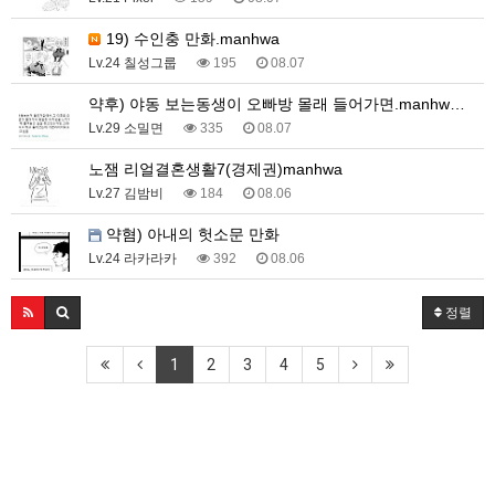
19) 수인충 만화.manhwa
Lv.24 칠성그룹
195
08.07
약후) 야동 보는동생이 오빠방 몰래 들어가면.manhw…
Lv.29 소밀면
335
08.07
노잼 리얼결혼생활7(경제권)manhwa
Lv.27 김밤비
184
08.06
약혐) 아내의 헛소문 만화
Lv.24 라카라카
392
08.06
정렬
1
2
3
4
5