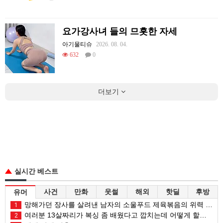
요가강사녀 들의 므흣한 자세
아기물티슈
2026. 08. 04.
632
0
더보기
실시간 베스트
사건
만화
웃썰
해외
핫딜
후방
유머
망해가던 장사를 살려낸 남자의 소울푸드 제육볶음의 위력 ㅋㅋ
1
여러분 13살짜리가 복싱 좀 배웠다고 깝치는데 어떻게 할까요?
2