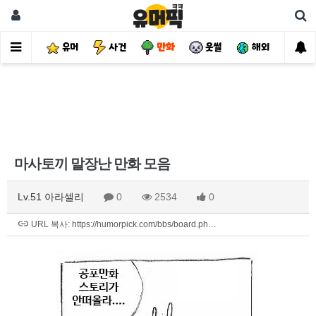
유머
사건
만화
웃썰
해외
핫
마사토끼 말장난 만화 모음
Lv.51 아라셀리
0
2534
0
URL 복사: https://humorpick.com/bbs/board.ph…