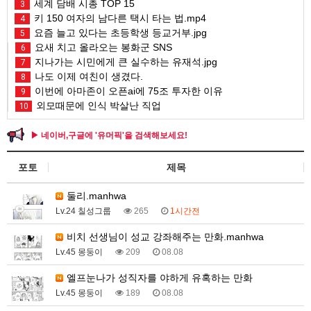
세계 담배 시총 TOP 15
3
키 150 여자의 남다른 택시 타는 법.mp4
4
요즘 늘고 있다는 초등학생 등교거부.jpg
5
요새 치고 올라오는 봉화군 SNS
6
지나가는 시민에게 큰 실수하는 유재석.jpg
7
나도 이제 여친이 생겼다.
8
이번에 아마존이 오픈ai에 75조 투자한 이유
9
외모때문에 인식 박살난 직업
10
▶ 네이버,구글에 '유머픽'을 검색해보세요!
포토
제목
둘리.manhwa
Lv.24 칠성그룹
265
1시간전
비치 선생님이 성교 강좌해주는 만화.manhwa
Lv.45 몽둥이
209
08.08
엘프눈나가 성직자를 야하게 유혹하는 만화
Lv.45 몽둥이
189
08.08