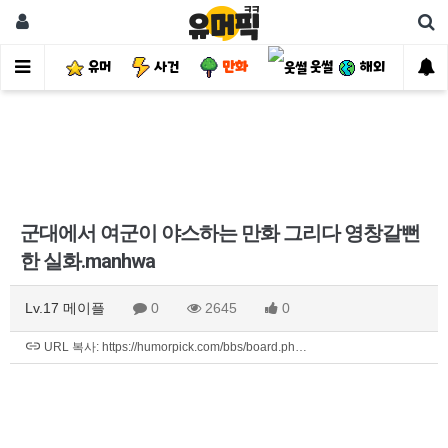
유머
사건
만화
웃썰
해외
핫
군대에서 여군이 야스하는 만화 그리다 영창갈뻔
한 실화.manhwa
Lv.17 메이플
0
2645
0
URL 복사: https://humorpick.com/bbs/board.ph…