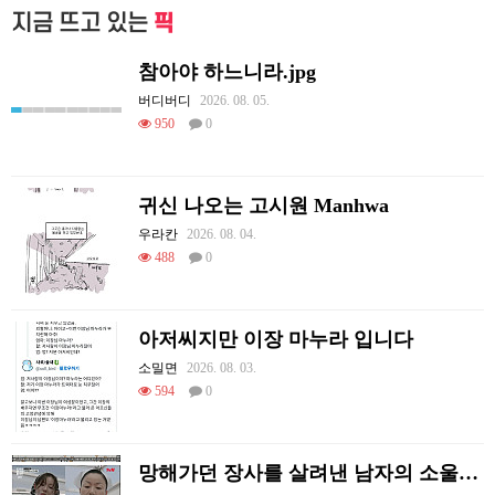
지금 뜨고 있는
픽
참아야 하느니라.jpg
버디버디
2026. 08. 05.
950
0
귀신 나오는 고시원 Manhwa
우라칸
2026. 08. 04.
488
0
아저씨지만 이장 마누라 입니다
소밀면
2026. 08. 03.
594
0
망해가던 장사를 살려낸 남자의 소울푸드 제육볶음의 위력 ㅋㅋ