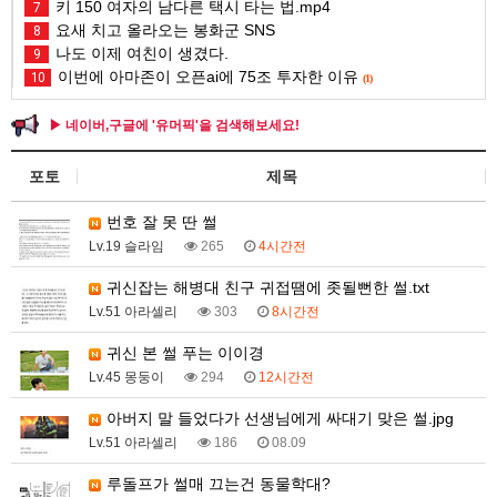
키 150 여자의 남다른 택시 타는 법.mp4
7
요새 치고 올라오는 봉화군 SNS
8
나도 이제 여친이 생겼다.
9
이번에 아마존이 오픈ai에 75조 투자한 이유
10
(1)
▶ 네이버,구글에 '유머픽'을 검색해보세요!
포토
제목
번호 잘 못 딴 썰
Lv.19 슬라임
265
4시간전
귀신잡는 해병대 친구 귀접땜에 좃될뻔한 썰.txt
Lv.51 아라셀리
303
8시간전
귀신 본 썰 푸는 이이경
Lv.45 몽둥이
294
12시간전
아버지 말 들었다가 선생님에게 싸대기 맞은 썰.jpg
Lv.51 아라셀리
186
08.09
루돌프가 썰매 끄는건 동물학대?