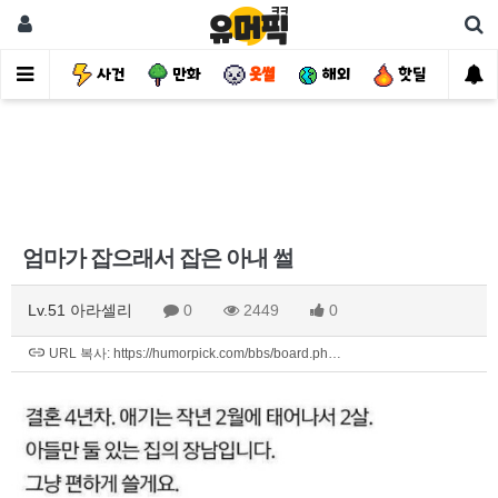
유머
사건
만화
웃썰
해외
핫딜
자
엄마가 잡으래서 잡은 아내 썰
Lv.51 아라셀리
0
2449
0
URL 복사: https://humorpick.com/bbs/board.ph…