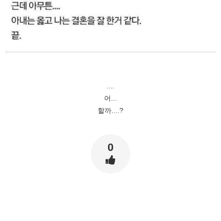
....
어...
할까....?
0