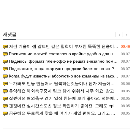
새댓글
저런 기술이 샘 알트먼 같은 철학이 부재한 똑똑한 원숭이에게 있다는게 문제.
00:46
Расписание матчей составлено крайне удобно для нашего часово…
08.07
Надеюсь, формат плей-офф не решат внезапно поменять. https:/…
08.07
Подскажите, когда стартуют продажи билетов на инт? https://g…
08.07
Когда будут известны абсолютно все команды из закрытых квали…
08.07
누가봐도 민둥 만들어서 탈북하는것들이나 뭔가 쳐들어오는 낌새를 미리 알아차리기 위함이지 저걸 전쟁준비라고 하…
08.06
유익해요 해외축구중계 링크 찾기 쉬워서 자주 와요. 참고로 무료스포츠중계 정보 확인할 때 출처 꼭 체크해요.…
08.05
잘봤어요 해외축구 경기 일정 한눈에 보기 좋아요. 덕분에 epl중계 볼 때 공식 중계 채널 먼저 찾아봐요. …
08.05
괜찮네요 실시간스포츠 정보 확인하기 좋아요. 그래도 epl중계 볼 때 공식 중계 채널 먼저 찾아봐요. 북마크…
08.05
공유해요 무료중계 찾을 때 여기가 제일 편해요. 그리고 무료스포츠중계 정보 확인할 때 출처 꼭 체크해요. 앞…
08.05