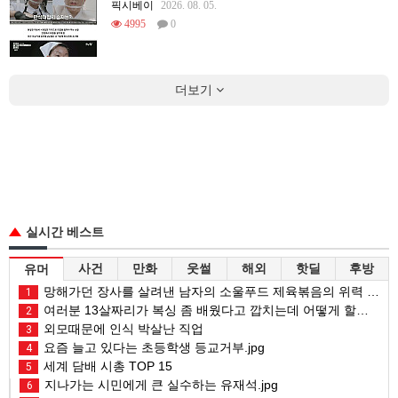
픽시베이
2026. 08. 05.
4995
0
더보기
실시간 베스트
사건
만화
웃썰
해외
핫딜
후방
유머
망해가던 장사를 살려낸 남자의 소울푸드 제육볶음의 위력 ㅋㅋ
1
여러분 13살짜리가 복싱 좀 배웠다고 깝치는데 어떻게 할까요?
2
외모때문에 인식 박살난 직업
3
요즘 늘고 있다는 초등학생 등교거부.jpg
4
세계 담배 시총 TOP 15
5
지나가는 시민에게 큰 실수하는 유재석.jpg
6