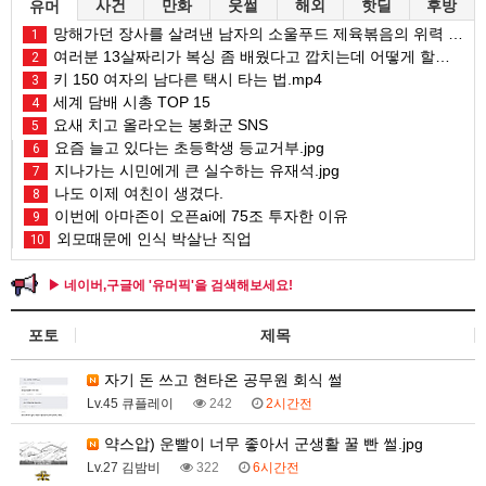
사건
만화
웃썰
해외
핫딜
후방
유머
망해가던 장사를 살려낸 남자의 소울푸드 제육볶음의 위력 ㅋㅋ
1
여러분 13살짜리가 복싱 좀 배웠다고 깝치는데 어떻게 할까요?
2
키 150 여자의 남다른 택시 타는 법.mp4
3
세계 담배 시총 TOP 15
4
요새 치고 올라오는 봉화군 SNS
5
요즘 늘고 있다는 초등학생 등교거부.jpg
6
지나가는 시민에게 큰 실수하는 유재석.jpg
7
나도 이제 여친이 생겼다.
8
이번에 아마존이 오픈ai에 75조 투자한 이유
9
외모때문에 인식 박살난 직업
10
▶ 네이버,구글에 '유머픽'을 검색해보세요!
포토
제목
자기 돈 쓰고 현타온 공무원 회식 썰
Lv.45 큐플레이
242
2시간전
약스압) 운빨이 너무 좋아서 군생활 꿀 빤 썰.jpg
Lv.27 김밤비
322
6시간전