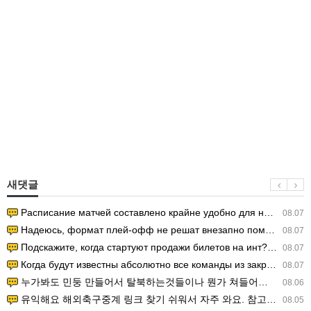
새댓글
Расписание матчей составлено крайне удобно для нашего часово…
08.07
Надеюсь, формат плей-офф не решат внезапно поменять. https:/…
08.07
Подскажите, когда стартуют продажи билетов на инт? https://g…
08.07
Когда будут известны абсолютно все команды из закрытых квали…
08.07
누가봐도 민둥 만들어서 탈북하는것들이나 뭔가 쳐들어오는 낌새를 미리 알아차리기 위함이지 저걸 전쟁준비라고 하…
08.06
유익해요 해외축구중계 링크 찾기 쉬워서 자주 와요. 참고로 무료스포츠중계 정보 확인할 때 출처 꼭 체크해요.…
08.05