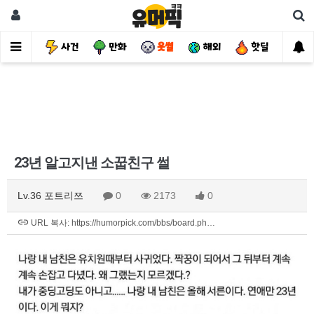
유머
사건
만화
웃썰
해외
핫딜
자
23년 알고지낸 소꿉친구 썰
Lv.36 포트리쯔
0
2173
0
URL 복사: https://humorpick.com/bbs/board.ph…