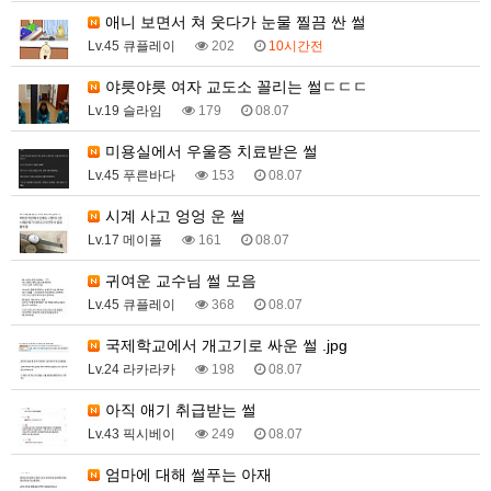
애니 보면서 쳐 웃다가 눈물 찔끔 싼 썰
Lv.45 큐플레이
202
10시간전
야릇야릇 여자 교도소 꼴리는 썰ㄷㄷㄷ
Lv.19 슬라임
179
08.07
미용실에서 우울증 치료받은 썰
Lv.45 푸른바다
153
08.07
시계 사고 엉엉 운 썰
Lv.17 메이플
161
08.07
귀여운 교수님 썰 모음
Lv.45 큐플레이
368
08.07
국제학교에서 개고기로 싸운 썰 .jpg
Lv.24 라카라카
198
08.07
아직 애기 취급받는 썰
Lv.43 픽시베이
249
08.07
엄마에 대해 썰푸는 아재