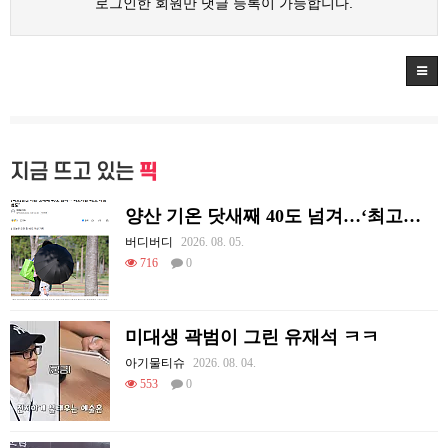
로그인한 회원만 댓글 등록이 가능합니다.
지금 뜨고 있는
픽
양산 기온 닷새째 40도 넘겨…‘최고기온 42도 가능성도’
버디버디
2026. 08. 05.
716
0
미대생 곽범이 그린 유재석 ㅋㅋ
아기물티슈
2026. 08. 04.
553
0