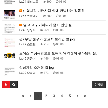
Lv.24 칠성그룹
390
08.06
대학시절 나쁜사람 썰에 반박하는 강동원
Lv.45 큐플레이
280
08.06
술 먹고 귀가하다가 좀비 만난 썰
Lv.45 몽둥이
269
08.06
펌) 무당 친구와 중고차 보러간 썰.jpg
Lv.29 소밀면
214
08.06
보이스 피싱공범으로 오해 받아 경찰이 쫓아왔던 썰.
Lv.45 몽둥이
446
08.06
상남자의 소개팅 썰 jpg
Lv.19 슬라임
371
08.06
정렬
1
2
3
4
5