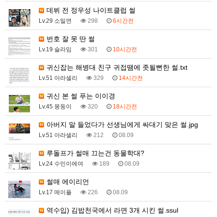
데뷔 전 정우성 나이트클럽 썰
Lv.29 소밀면
298
6시간전
번호 잘 못 딴 썰
Lv.19 슬라임
301
10시간전
귀신잡는 해병대 친구 귀접땜에 좃될뻔한 썰.txt
Lv.51 아라셀리
329
14시간전
귀신 본 썰 푸는 이이경
Lv.45 몽둥이
320
18시간전
아버지 말 들었다가 선생님에게 싸대기 맞은 썰.jpg
Lv.51 아라셀리
212
08.09
루돌프가 썰매 끄는건 동물학대?
Lv.24 수민이에여
189
08.09
썰매 에이리언
Lv.17 메이플
226
08.09
역수입) 김밥천국에서 라면 3개 시킨 썰.ssul