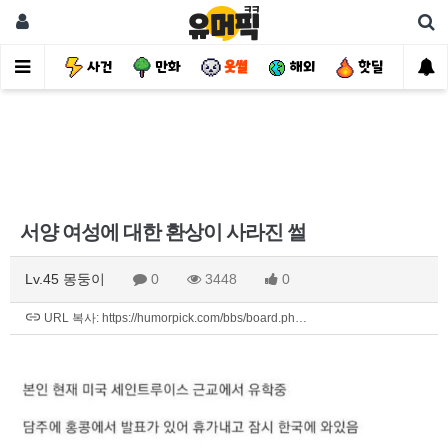
유머
사건
만화
웃썰
해외
핫딜
자
서양 여성에 대한 환상이 사라진 썰
Lv.45 몽둥이
0
3448
0
URL 복사: https://humorpick.com/bbs/board.ph…