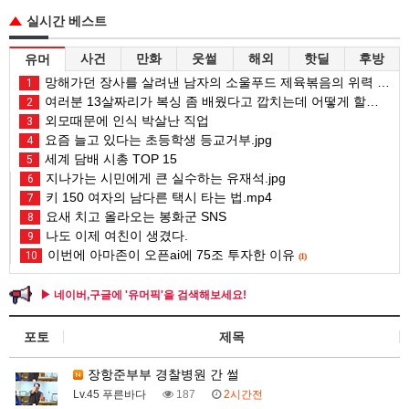
실시간 베스트
사건
만화
웃썰
해외
핫딜
후방
유머
망해가던 장사를 살려낸 남자의 소울푸드 제육볶음의 위력 ㅋㅋ
1
여러분 13살짜리가 복싱 좀 배웠다고 깝치는데 어떻게 할까요?
2
외모때문에 인식 박살난 직업
3
요즘 늘고 있다는 초등학생 등교거부.jpg
4
세계 담배 시총 TOP 15
5
지나가는 시민에게 큰 실수하는 유재석.jpg
6
키 150 여자의 남다른 택시 타는 법.mp4
7
요새 치고 올라오는 봉화군 SNS
8
나도 이제 여친이 생겼다.
9
이번에 아마존이 오픈ai에 75조 투자한 이유
10
(1)
▶ 네이버,구글에 '유머픽'을 검색해보세요!
포토
제목
장항준부부 경찰병원 간 썰
Lv.45 푸른바다
187
2시간전