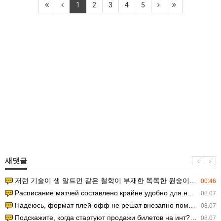
1
2
3
4
5
새댓글
저런 기술이 샘 알트먼 같은 철학이 부재한 똑똑한 원숭이에게 있다는게 문제.
00:46
Расписание матчей составлено крайне удобно для нашего часово…
08.07
Надеюсь, формат плей-офф не решат внезапно поменять. https:/…
08.07
Подскажите, когда стартуют продажи билетов на инт? https://g…
08.07