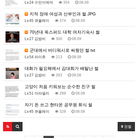
Lv.24 수민이에여
354
08.09
지적 장애 여성과 산부인과 썰.JPG
Lv.45 큐플레이
374
08.09
70년대 옥스퍼드 대학 여자기숙사 썰
Lv.27 김밤비
300
08.09
군대에서 바디워시로 싸웠던 썰.txt
Lv.54 라이츄
213
08.08
대화가 필요해에서 김대희가 배탈난 썰
Lv.27 김밤비
283
08.08
고양이 처음 키워보는 순수한 친구 썰
Lv.51 아라셀리
289
08.08
자기 돈 쓰고 현타온 공무원 회식 썰
Lv.45 큐플레이
328
08.08
정렬