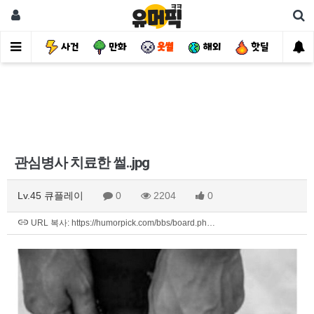
유머
사건
만화
웃썰
해외
핫딜
자
관심병사 치료한 썰..jpg
Lv.45 큐플레이
0
2204
0
URL 복사: https://humorpick.com/bbs/board.ph…