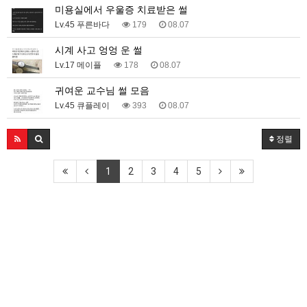
미용실에서 우울증 치료받은 썰
Lv.45 푸른바다
179
08.07
시계 사고 엉엉 운 썰
Lv.17 메이플
178
08.07
귀여운 교수님 썰 모음
Lv.45 큐플레이
393
08.07
정렬
1
2
3
4
5