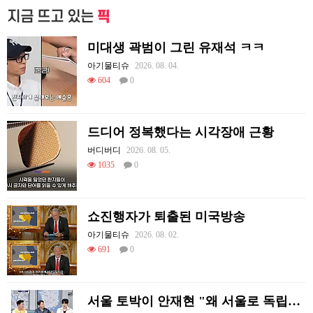
지금 뜨고 있는
픽
미대생 곽범이 그린 유재석 ㅋㅋ
아기물티슈
2026. 08. 04.
604
0
드디어 정복했다는 시각장애 근황
버디버디
2026. 08. 05.
1035
0
쇼진행자가 퇴출된 미국방송
아기물티슈
2026. 08. 02.
691
0
서울 토박이 안재현 "왜 서울로 독립해?"