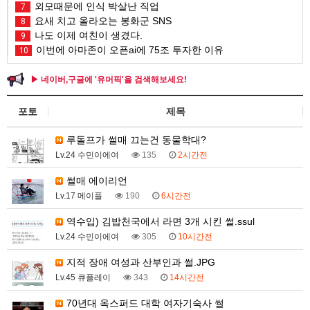
외모때문에 인식 박살난 직업
7
요새 치고 올라오는 봉화군 SNS
8
나도 이제 여친이 생겼다.
9
이번에 아마존이 오픈ai에 75조 투자한 이유
10
▶ 네이버,구글에 '유머픽'을 검색해보세요!
포토
제목
루돌프가 썰매 끄는건 동물학대?
Lv.24 수민이에여
135
2시간전
썰매 에이리언
Lv.17 메이플
190
6시간전
역수입) 김밥천국에서 라면 3개 시킨 썰.ssul
Lv.24 수민이에여
305
10시간전
지적 장애 여성과 산부인과 썰.JPG
Lv.45 큐플레이
343
14시간전
70년대 옥스퍼드 대학 여자기숙사 썰