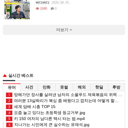
버디버디
2026. 08. 05.
1049
0
더보기
실시간 베스트
사건
만화
웃썰
해외
핫딜
후방
유머
망해가던 장사를 살려낸 남자의 소울푸드 제육볶음의 위력 ㅋㅋ
1
여러분 13살짜리가 복싱 좀 배웠다고 깝치는데 어떻게 할까요?
2
세계 담배 시총 TOP 15
3
요즘 늘고 있다는 초등학생 등교거부.jpg
4
키 150 여자의 남다른 택시 타는 법.mp4
5
지나가는 시민에게 큰 실수하는 유재석.jpg
6