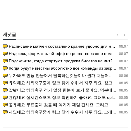
새댓글
Расписание матчей составлено крайне удобно для нашего часово…
08.07
Надеюсь, формат плей-офф не решат внезапно поменять. https:/…
08.07
Подскажите, когда стартуют продажи билетов на инт? https://g…
08.07
Когда будут известны абсолютно все команды из закрытых квали…
08.07
누가봐도 민둥 만들어서 탈북하는것들이나 뭔가 쳐들어오는 낌새를 미리 알아차리기 위함이지 저걸 전쟁준비라고 하…
08.06
유익해요 해외축구중계 링크 찾기 쉬워서 자주 와요. 참고로 무료스포츠중계 정보 확인할 때 출처 꼭 체크해요.…
08.05
잘봤어요 해외축구 경기 일정 한눈에 보기 좋아요. 덕분에 epl중계 볼 때 공식 중계 채널 먼저 찾아봐요. …
08.05
괜찮네요 실시간스포츠 정보 확인하기 좋아요. 그래도 epl중계 볼 때 공식 중계 채널 먼저 찾아봐요. 북마크…
08.05
공유해요 무료중계 찾을 때 여기가 제일 편해요. 그리고 무료스포츠중계 정보 확인할 때 출처 꼭 체크해요. 앞…
08.05
재밌네요 해외축구중계 링크 찾기 쉬워서 자주 와요. 그래서 해외축구중계도 정식 서비스로 봐야 안전해요. 다음…
08.05