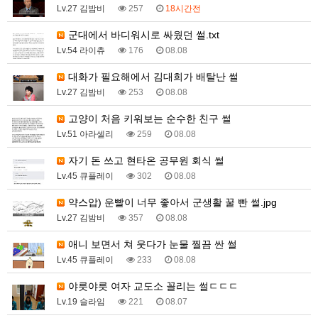
Lv.27 김밤비
257
18시간전
군대에서 바디워시로 싸웠던 썰.txt
Lv.54 라이츄
176
08.08
대화가 필요해에서 김대희가 배탈난 썰
Lv.27 김밤비
253
08.08
고양이 처음 키워보는 순수한 친구 썰
Lv.51 아라셀리
259
08.08
자기 돈 쓰고 현타온 공무원 회식 썰
Lv.45 큐플레이
302
08.08
약스압) 운빨이 너무 좋아서 군생활 꿀 빤 썰.jpg
Lv.27 김밤비
357
08.08
애니 보면서 쳐 웃다가 눈물 찔끔 싼 썰
Lv.45 큐플레이
233
08.08
야릇야릇 여자 교도소 꼴리는 썰ㄷㄷㄷ
Lv.19 슬라임
221
08.07