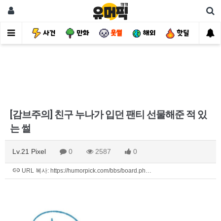
유머
사건
만화
웃썰
해외
핫딜
자
[감브주의] 친구 누나가 입던 팬티 선물해준 적 있
는 썰
Lv.21 Pixel
0
2587
0
URL 복사: https://humorpick.com/bbs/board.ph…