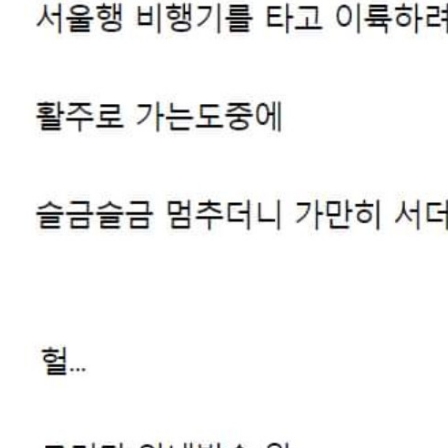
스타벅스 교환권 ·
AD
안내
금액권 매입 안내