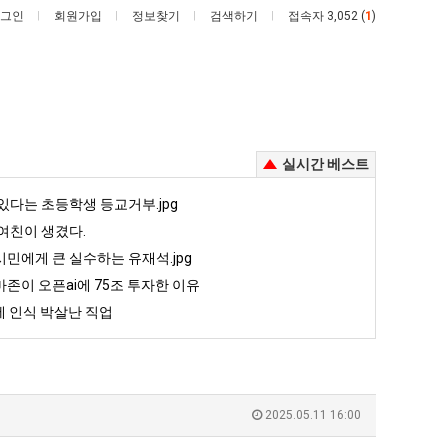
그인
회원가입
정보찾기
검색하기
접속자 3,052 (
1
)
실시간 베스트
이
양
있다는 초등학생 등교거부.jpg
번
산
여친이 생겼다.
에
기
민에게 큰 실수하는 유재석.jpg
!
아
온
존이 오픈ai에 75조 투자한 이유
했다!!!!
이번에 아마존이 오픈ai에 75조 투자한 이유
양산 기온 닷새째 40도 넘겨…‘최고기온 42도 가능성도’
마
닷
 인식 박살난 직업
존
새
5
퇴사했다!!!!
08.05
08.05
이
째
 근황
서울 토박이 안재현 "왜 서울로 독립해?"
08.05
08.05
오
40
다.
양산 기온 닷새째 40도 넘겨…‘최고기온 42도 가능성도’
08.05
08.05
픈
도
혼남;;
이번에 아마존이 오픈ai에 75조 투자한 이유
08.05
08.05
2025.05.11 16:00
ai
넘
할까요?
백종원이 알려주는 가장 최악의 창업과정 .JPG
08.05
08.05