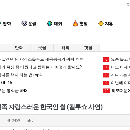
로
만화
웃썰
해외
핫딜
자유
만화
웃썰
해외
핫딜
요
카
외
퇴
 살려낸 남자의 소울푸드 제육볶음의 위력 ㅋㅋ
요즘 늘고 
6
즘
톡
모
사
리가 복싱 좀 배웠다고 깝치는데 어떻게 할까요?
나도 이제 
7
늘
프
때
했
남다른 택시 타는 법.mp4
지나가는 시
8
고
사
문
다!!!
OP 15
이번에 아마
도 넘겨…‘최고기온 42도 가능성도’
요즘 늘고 있다는 초등학생 등교거부.jpg
카톡 프사 때문에 엄마한테 혼남;;
외모때문에 인식 박살난 직업
9
퇴사
있
때
에
는 봉화군 SNS
외모때문에
10
다
문
인
망해가던 장사를 살려낸 남자의 소울푸드 제육볶음의 위력 ㅋㅋ
세계 담배 시총 TOP 1
08.05
08.05
는
에
식
?"
외모때문에 인식 박살난 직업
드디어 정복했다는 시각장애
08.05
08.05
족 자랑스러운 한국인 썰 (컬투쇼 사연)
초
엄
박
도’
요즘 늘고 있다는 초등학생 등교거부.jpg
나도 이제 여친이 생겼
08.05
08.05
등
마
살
 이유
엄마 요새는 꺄! 를 어떻게 쓰는지 알아?
카톡 프사 때문에 엄마한테 
08.05
08.05
0
3459
0
학
한
난
JPG
요새 치고 올라오는 봉화군 SNS
여러분 13살짜리가 복싱 좀 배웠다고 깝치는데 어떻게 
08.05
08.05