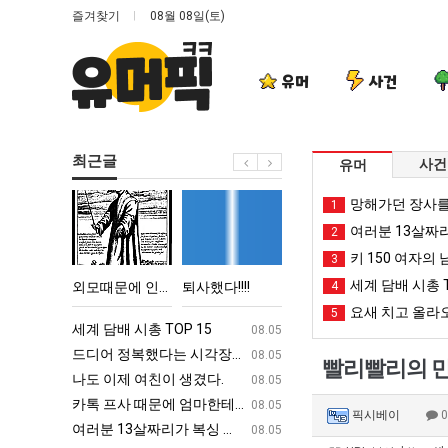
즐겨찾기
08월 08일(토)
유머
사건
최근글
사건
유머
외
퇴
이
양
망해가던 장사를
1
모
사
번
산
여러분 13살짜
2
때
했
에
기
키 150 여자의 
3
문
다!!!!
아
온
세계 담배 시총 T
엄마한테 혼남;;
외모때문에 인식 박살난 직업
퇴사했다!!!!
이번에 아마존이 오픈ai에 75조 투자한 이유
4
양산 기온 닷새째 40
에
마
닷
요새 치고 올라오
5
인
존
새
ㅋㅋ
세계 담배 시총 TOP 15
퇴사했다!!!!
08.05
08.05
식
이
째
업
드디어 정복했다는 시각장애 근황
서울 토박이 안재현 "왜 서울로 독립해
08.05
08.05
빨리빨리의 민
박
오
40
g
나도 이제 여친이 생겼다.
양산 기온 닷새째 40도 넘겨…‘최고기온 42도 가능성
08.05
08.05
살
픈
도
카톡 프사 때문에 엄마한테 혼남;;
이번에 아마존이 오픈ai에 75조 투자한
08.05
08.05
픽시베이
난
ai
넘
S
여러분 13살짜리가 복싱 좀 배웠다고 깝치는데 어떻게 할까요?
백종원이 알려주는 가장 최악의 창업과정 .
08.05
08.05