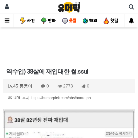
유머
사건
만화
웃썰
해외
핫딜
자
역수입) 38살에 재입대한 썰.ssul
Lv.45 몽둥이
0
2773
0
URL 복사: https://humorpick.com/bbs/board.ph…