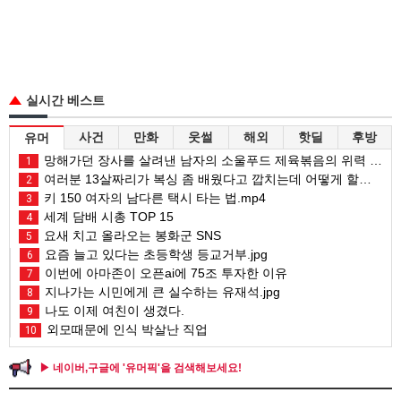
실시간 베스트
사건
만화
웃썰
해외
핫딜
후방
유머
망해가던 장사를 살려낸 남자의 소울푸드 제육볶음의 위력 ㅋㅋ
1
여러분 13살짜리가 복싱 좀 배웠다고 깝치는데 어떻게 할까요?
2
키 150 여자의 남다른 택시 타는 법.mp4
3
세계 담배 시총 TOP 15
4
요새 치고 올라오는 봉화군 SNS
5
요즘 늘고 있다는 초등학생 등교거부.jpg
6
이번에 아마존이 오픈ai에 75조 투자한 이유
7
지나가는 시민에게 큰 실수하는 유재석.jpg
8
나도 이제 여친이 생겼다.
9
외모때문에 인식 박살난 직업
10
▶ 네이버,구글에 '유머픽'을 검색해보세요!