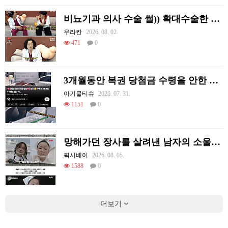
비뇨기과 의사 수술 썰)) 확대수술한 여러 셀럽들
우라칸
2026. 08. 02.
471
0
3개월동안 복권 당첨금 수령을 안한 이유
아기물티슈
2026. 07. 31.
1151
0
망해가던 장사를 살려낸 남자의 소울푸드 제육볶음의 위력 ㅋㅋ
픽시베이
2026. 08. 05.
1588
0
더보기