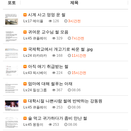
포토
제목
시계 사고 엉엉 운 썰
Lv.17 메이플
126
3시간전
귀여운 교수님 썰 모음
Lv.45 큐플레이
329
7시간전
국제학교에서 개고기로 싸운 썰 .jpg
Lv.24 라카라카
168
11시간전
아직 애기 취급받는 썰
Lv.43 픽시베이
224
15시간전
엄마에 대해 썰푸는 아재
Lv.24 칠성그룹
367
08.06
대학시절 나쁜사람 썰에 반박하는 강동원
Lv.45 큐플레이
253
08.06
술 먹고 귀가하다가 좀비 만난 썰
Lv.45 몽둥이
253
08.06