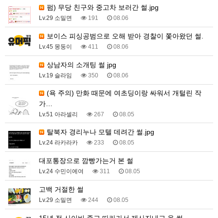
펌) 무당 친구와 중고차 보러간 썰.jpg
Lv.29 소밀면
191
08.06
보이스 피싱공범으로 오해 받아 경찰이 쫓아왔던 썰.
Lv.45 몽둥이
411
08.06
상남자의 소개팅 썰 jpg
Lv.19 슬라임
350
08.06
(욕 주의) 만화 때문에 여초딩이랑 싸워서 개털린 작
가…
Lv.51 아라셀리
267
08.05
탈북자 경리누나 모텔 데려간 썰.jpg
Lv.24 라카라카
233
08.05
대포통장으로 깜빵가는거 본 썰
Lv.24 수민이에여
311
08.05
고백 거절한 썰
Lv.29 소밀면
244
08.05
15년 전 사이비 종교 따라가서 제사지내고 온 썰.