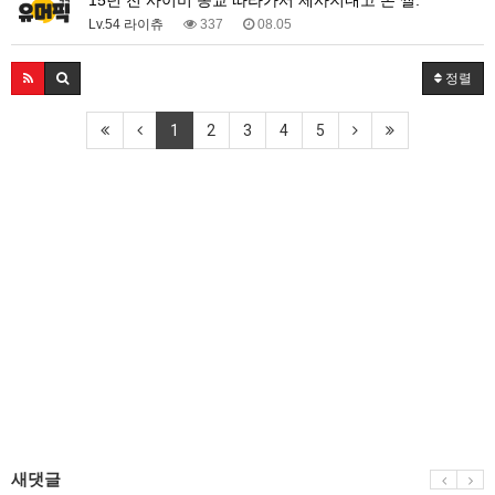
Lv.54 라이츄
337
08.05
정렬
1
2
3
4
5
새댓글