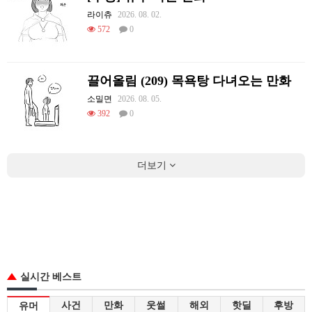
라이츄
2026. 08. 02.
572
0
끌어올림 (209) 목욕탕 다녀오는 만화
소밀면
2026. 08. 05.
392
0
더보기
실시간 베스트
사건
만화
웃썰
해외
핫딜
후방
유머