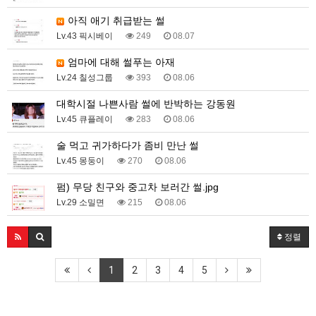
아직 애기 취급받는 썰
Lv.43 픽시베이
249
08.07
엄마에 대해 썰푸는 아재
Lv.24 칠성그룹
393
08.06
대학시절 나쁜사람 썰에 반박하는 강동원
Lv.45 큐플레이
283
08.06
술 먹고 귀가하다가 좀비 만난 썰
Lv.45 몽둥이
270
08.06
펌) 무당 친구와 중고차 보러간 썰.jpg
Lv.29 소밀면
215
08.06
정렬
1
2
3
4
5