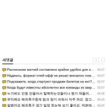
새댓글
Расписание матчей составлено крайне удобно для нашего часово…
08.07
Надеюсь, формат плей-офф не решат внезапно поменять. https:/…
08.07
Подскажите, когда стартуют продажи билетов на инт? https://g…
08.07
Когда будут известны абсолютно все команды из закрытых квали…
08.07
누가봐도 민둥 만들어서 탈북하는것들이나 뭔가 쳐들어오는 낌새를 미리 알아차리기 위함이지 저걸 전쟁준비라고 하…
08.06
유익해요 해외축구중계 링크 찾기 쉬워서 자주 와요. 참고로 무료스포츠중계 정보 확인할 때 출처 꼭 체크해요.…
08.05
잘봤어요 해외축구 경기 일정 한눈에 보기 좋아요. 덕분에 epl중계 볼 때 공식 중계 채널 먼저 찾아봐요. …
08.05