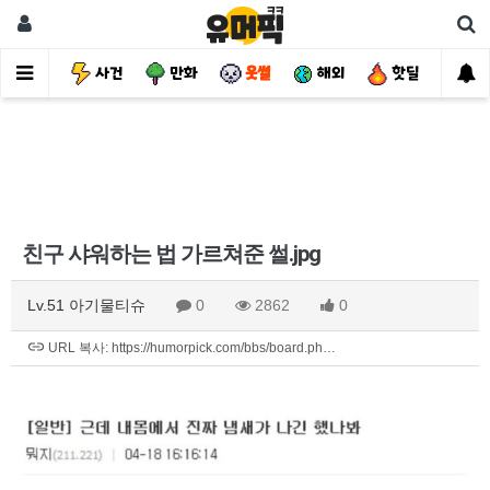
유머
사건
만화
웃썰
해외
핫딜
자
친구 샤워하는 법 가르쳐준 썰.jpg
Lv.51 아기물티슈
0
2862
0
URL 복사: https://humorpick.com/bbs/board.ph…