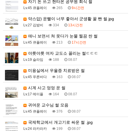
자기 돈 쓰고 현타온 공무원 회식 썰
Lv.45 큐플레이
265
9시간전
약스압) 운빨이 너무 좋아서 군생활 꿀 빤 썰.jpg
Lv.27 김밤비
334
13시간전
애니 보면서 쳐 웃다가 눈물 찔끔 싼 썰
Lv.45 큐플레이
213
17시간전
야릇야릇 여자 교도소 꼴리는 썰ㄷㄷㄷ
Lv.19 슬라임
188
08.07
미용실에서 우울증 치료받은 썰
Lv.45 푸른바다
163
08.07
시계 사고 엉엉 운 썰
Lv.17 메이플
164
08.07
귀여운 교수님 썰 모음
Lv.45 큐플레이
376
08.07
국제학교에서 개고기로 싸운 썰 .jpg
Lv.24 라카라카
199
08.07