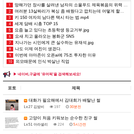
망해가던 장사를 살려낸 남자의 소울푸드 제육볶음의 위력 ㅋㅋ
1
여러분 13살짜리가 복싱 좀 배웠다고 깝치는데 어떻게 할까요?
2
키 150 여자의 남다른 택시 타는 법.mp4
3
세계 담배 시총 TOP 15
4
요즘 늘고 있다는 초등학생 등교거부.jpg
5
요새 치고 올라오는 봉화군 SNS
6
지나가는 시민에게 큰 실수하는 유재석.jpg
7
나도 이제 여친이 생겼다.
8
이번에 아마존이 오픈ai에 75조 투자한 이유
9
외모때문에 인식 박살난 직업
10
▶ 네이버,구글에 '유머픽'을 검색해보세요!
포토
제목
대화가 필요해에서 김대희가 배탈난 썰
Lv.27 김밤비
197
30분전
고양이 처음 키워보는 순수한 친구 썰
Lv.51 아라셀리
224
5시간전