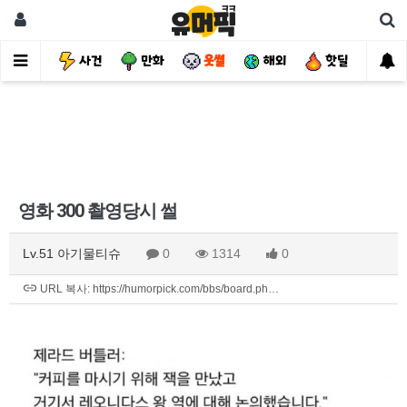
유머
사건
만화
웃썰
해외
핫딜
자
영화 300 촬영당시 썰
Lv.51 아기물티슈
0
1314
0
URL 복사: https://humorpick.com/bbs/board.ph…