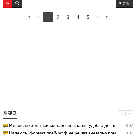
정렬
1
2
3
4
5
새댓글
Расписание матчей составлено крайне удобно для нашего часово…
08.07
Надеюсь, формат плей-офф не решат внезапно поменять. https:/…
08.07