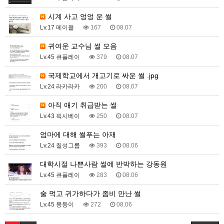
시계 사고 엉엉 운 썰
Lv.17 메이플
167
08.07
귀여운 교수님 썰 모음
Lv.45 큐플레이
379
08.07
국제학교에서 개고기로 싸운 썰 .jpg
Lv.24 라카라카
200
08.07
아직 애기 취급받는 썰
Lv.43 픽시베이
250
08.07
엄마에 대해 썰푸는 아재
Lv.24 칠성그룹
393
08.06
대학시절 나쁜사람 썰에 반박하는 강동원
Lv.45 큐플레이
283
08.06
술 먹고 귀가하다가 좀비 만난 썰
Lv.45 몽둥이
272
08.06