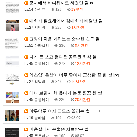
군대에서 바디워시로 싸웠던 썰.txt
Lv.54 라이츄
128
29분전
대화가 필요해에서 김대희가 배탈난 썰
Lv.27 김밤비
225
4시간전
고양이 처음 키워보는 순수한 친구 썰
Lv.51 아라셀리
236
8시간전
자기 돈 쓰고 현타온 공무원 회식 썰
Lv.45 큐플레이
273
12시간전
약스압) 운빨이 너무 좋아서 군생활 꿀 빤 썰.jpg
Lv.27 김밤비
343
16시간전
애니 보면서 쳐 웃다가 눈물 찔끔 싼 썰
Lv.45 큐플레이
220
20시간전
야릇야릇 여자 교도소 꼴리는 썰ㄷㄷㄷ
Lv.19 슬라임
196
08.07
미용실에서 우울증 치료받은 썰
Lv.45 푸른바다
165
08.07