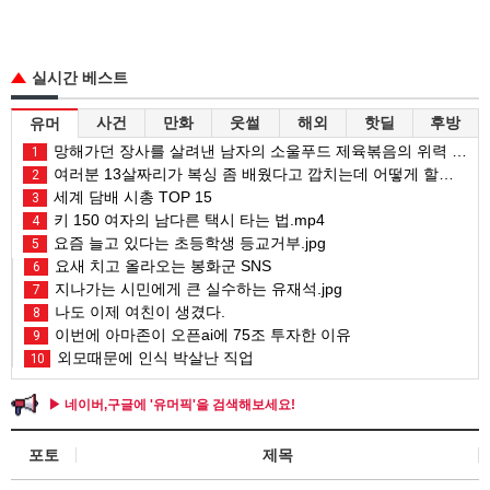
실시간 베스트
사건
만화
웃썰
해외
핫딜
후방
유머
망해가던 장사를 살려낸 남자의 소울푸드 제육볶음의 위력 ㅋㅋ
1
여러분 13살짜리가 복싱 좀 배웠다고 깝치는데 어떻게 할까요?
2
세계 담배 시총 TOP 15
3
키 150 여자의 남다른 택시 타는 법.mp4
4
요즘 늘고 있다는 초등학생 등교거부.jpg
5
요새 치고 올라오는 봉화군 SNS
6
지나가는 시민에게 큰 실수하는 유재석.jpg
7
나도 이제 여친이 생겼다.
8
이번에 아마존이 오픈ai에 75조 투자한 이유
9
외모때문에 인식 박살난 직업
10
▶ 네이버,구글에 '유머픽'을 검색해보세요!
포토
제목