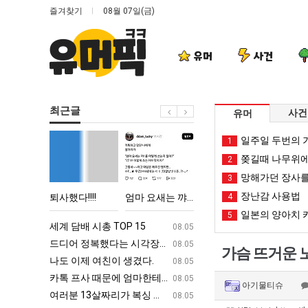
즐겨찾기
08월 07일(금)
유머
사건
최근글
사건
유머
퇴
엄
여
나
일주일 두번의 기
1
사
마
러
도
쫒길때 나무위에
2
했
요
분
이
망해가던 장사를
3
다!!!!
새
13
제
장난감 사용법
 TOP 15
퇴사했다!!!!
엄마 요새는 꺄! 를 어떻게 쓰는지 알아?
여러분 13살짜리가 복싱 좀 배웠다고 깝치는데 어떻게 할까요?
4
나도 이제
는
살
여
일본의 양아치 
5
꺄!
짜
친
ㅋㅋ
세계 담배 시총 TOP 15
퇴사했다!!!!
08.05
08.05
를
리
이
업
드디어 정복했다는 시각장애 근황
서울 토박이 안재현 "왜 서울로 독립해
08.05
08.05
가슴 뜨거운 
어
가
생
g
나도 이제 여친이 생겼다.
양산 기온 닷새째 40도 넘겨…‘최고기온 42도 가능성
08.05
08.05
떻
복
겼
카톡 프사 때문에 엄마한테 혼남;;
이번에 아마존이 오픈ai에 75조 투자한
08.05
08.05
아기물티슈
게
싱
다.
S
여러분 13살짜리가 복싱 좀 배웠다고 깝치는데 어떻게 할까요?
백종원이 알려주는 가장 최악의 창업과정 .
08.05
08.05