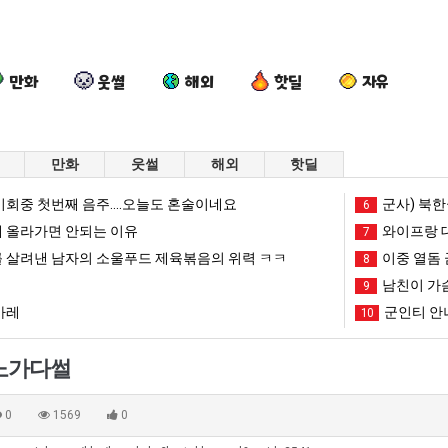
만화
웃썰
해외
핫딜
자유
만화
웃썰
해외
핫딜
요
세
퇴
엄
회중 첫번째 음주....오늘도 혼술이네요
군사) 북한
6
즘
계
사
마
 올라가면 안되는 이유
와이프랑 
7
늘
담
했
요
 살려낸 남자의 소울푸드 제육볶음의 위력 ㅋㅋ
이중 열돔 
8
고
배
다!!!!
새
남친이 가
 여친이 생겼다.
요즘 늘고 있다는 초등학생 등교거부.jpg
세계 담배 시총 TOP 15
퇴사했다!!!!
9
엄마 요새는
있
시
는
카레
군인티 안
10
다
총
꺄!
망해가던 장사를 살려낸 남자의 소울푸드 제육볶음의 위력 ㅋㅋ
세계 담배 시총 TOP 1
08.05
08.05
는
TOP
를
?"
외모때문에 인식 박살난 직업
드디어 정복했다는 시각장애
08.05
08.05
노가다썰
초
15
어
도’
요즘 늘고 있다는 초등학생 등교거부.jpg
나도 이제 여친이 생겼
08.05
08.05
등
떻
 이유
엄마 요새는 꺄! 를 어떻게 쓰는지 알아?
카톡 프사 때문에 엄마한테 
08.05
08.05
0
1569
0
학
게
JPG
요새 치고 올라오는 봉화군 SNS
여러분 13살짜리가 복싱 좀 배웠다고 깝치는데 어떻게 
08.05
08.05