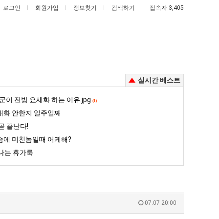
로그인
회원가입
정보찾기
검색하기
접속자 3,405
실시간 베스트
여
나
군이 전방 요새화 하는 이유.jpg
(1)
러
도
대화 안한지 일주일째
분
이
곧 끝난다!
13
제
슴에 미친놈일때 어케해?
 꺄! 를 어떻게 쓰는지 알아?
여러분 13살짜리가 복싱 좀 배웠다고 깝치는데 어떻게 할까요?
나도 이제 여친이 생겼다.
살
여
나는 휴가룩
짜
친
5
퇴사했다!!!!
08.05
08.05
리
이
 근황
서울 토박이 안재현 "왜 서울로 독립해?"
08.05
08.05
가
생
다.
양산 기온 닷새째 40도 넘겨…‘최고기온 42도 가능성도’
08.05
08.05
복
겼
혼남;;
이번에 아마존이 오픈ai에 75조 투자한 이유
08.05
08.05
07.07 20:00
싱
다.
할까요?
백종원이 알려주는 가장 최악의 창업과정 .JPG
08.05
08.05