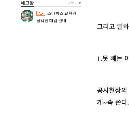
네고왕
더보기
스타벅스 교환권 ·
스타벅스 교환권 ·
AD
AD
금액권 매입 안내
금액권 매입 