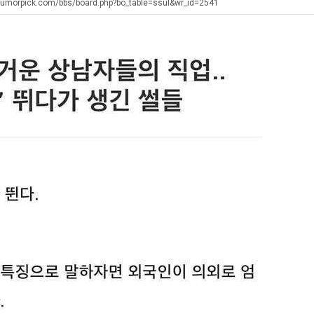
생
쓰
humorpick.com/bbs/board.php?bo_table=ssul&wr_id=2541
등
는
교
지
. …
재밌네요 축구중계 생각할 때 도움 되는 팁이 많네요. 그리고 해외축구 경기 볼 때 정식 스트리밍 서비스 이용…
너무 슬프당...
08.05
08.04
거
알
에도 여기 …
좋네요 축구무료중계 사이트 중에 여기가 최고예요. 참고로 축구무료중계도 합법적인 곳에서 봐야 마음 편해요. …
ㅠ
08.05
08.04
부.jpg
아?
요. 앞으로…
재밌네요 요즘 스포츠중계 볼 때마다 이 사이트 먼저 들어와요. 그래도 축구무료중계도 합법적인 곳에서 봐야 마…
존온나 비호감 퉤
08.05
08.04
해요. 주변…
좋네요 epl중계 일정 확인할 때 유용해요. 그런데 무료스포츠중계 정보 확인할 때 출처 꼭 체크해요. 계속 …
08.05
08.04
해요. 주변…
공유해요 요즘 스포츠중계 볼 때마다 이 사이트 먼저 들어와요. 그런데 축구무료중계도 합법적인 곳에서 봐야 마…
08.05
08.04
이용해요.…
공유해요 무료중계 찾을 때 여기가 제일 편해요. 참고로 무료스포츠중계 정보 확인할 때 출처 꼭 체크해요. 북…
08.05
08.04
 다…
좋네요 무료중계 찾을 때 여기가 제일 편해요. 그치만 축구무료중계도 합법적인 곳에서 봐야 마음 편해요. 앞으…
08.04
08.04
 곳만 이용…
공유해요 epl중계 일정 확인할 때 유용해요. 그런데 epl중계 볼 때 공식 중계 채널 먼저 찾아봐요. 다음…
08.04
08.04
이용해요. …
잘봤어요 epl중계 일정 확인할 때 유용해요. 그래서 해외축구중계도 정식 서비스로 봐야 안전해요. 북마크 해…
08.04
08.04
요.…
재밌네요 해외축구 경기 일정 한눈에 보기 좋아요. 그나저나 스포츠무료중계 찾을 때 신뢰할 수 있는 곳만 이용…
08.04
08.04
를게…
도움돼요 실시간스포츠 정보 확인하기 좋아요. 그래서 스포츠중계는 합법적인 경로로만 시청하려 해요. 앞으로도 …
08.04
08.04
비스 이용해…
추천해요 해외축구 경기 일정 한눈에 보기 좋아요. 그치만 축구중계 보면서 불법 사이트는 피해요. 덕분에 더 …
08.04
08.04
주변에도 추…
헐 닮았네요...ㅋ
08.04
07.30
전해…
내 알빠가 아닌데 시간내서 가줘야하는 이유가?
08.04
07.26
은 …
옷을 벗어 던지면 된다
08.04
07.21