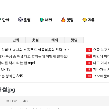
만화
웃썰
해외
핫딜
자유
만화
웃썰
해외
핫딜
요
백
양
외
 살려낸 남자의 소울푸드 제육볶음의 위력 ㅋㅋ
요즘 늘고 
6
새
종
산
모
리가 복싱 좀 배웠다고 깝치는데 어떻게 할까요?
이번에 아마
7
치
원
기
때
남다른 택시 타는 법.mp4
나도 이제 
8
고
이
온
문
OP 15
지나가는 시
 여친이 생겼다.
요새 치고 올라오는 봉화군 SNS
백종원이 알려주는 가장 최악의 창업과정 .JPG
양산 기온 닷새째 40도 넘겨…‘최고기온 42도 가능성도’
9
외모때문
올
알
닷
에
는 봉화군 SNS
외모때문에
10
라
려
새
인
망해가던 장사를 살려낸 남자의 소울푸드 제육볶음의 위력 ㅋㅋ
세계 담배 시총 TOP 1
08.05
08.05
오
주
째
식
?"
외모때문에 인식 박살난 직업
드디어 정복했다는 시각장애
08.05
08.05
썰.jpg
는
는
40
박
도’
요즘 늘고 있다는 초등학생 등교거부.jpg
나도 이제 여친이 생겼
08.05
08.05
봉
가
도
살
 이유
엄마 요새는 꺄! 를 어떻게 쓰는지 알아?
카톡 프사 때문에 엄마한테 
08.05
08.05
0
1102
0
화
장
넘
난
JPG
요새 치고 올라오는 봉화군 SNS
여러분 13살짜리가 복싱 좀 배웠다고 깝치는데 어떻게 
08.05
08.05