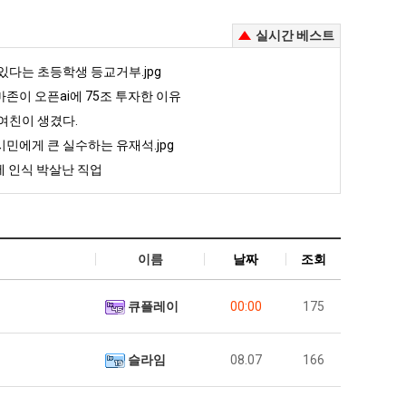
실시간 베스트
있다는 초등학생 등교거부.jpg
존이 오픈ai에 75조 투자한 이유
여친이 생겼다.
민에게 큰 실수하는 유재석.jpg
 인식 박살난 직업
이름
날짜
조회
큐플레이
00:00
175
슬라임
08.07
166