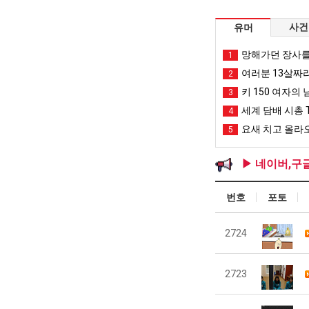
사건
유머
망해가던 장사를
1
여러분 13살짜
2
키 150 여자의 
3
세계 담배 시총 T
4
요새 치고 올라오
5
▶ 네이버,구
번호
포토
2724
2723