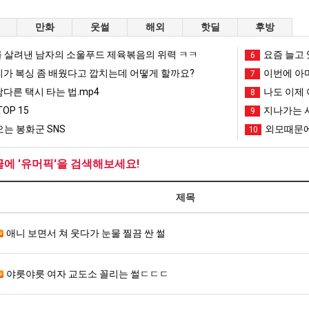
만화
웃썰
해외
핫딜
후방
 살려낸 남자의 소울푸드 제육볶음의 위력 ㅋㅋ
요즘 늘고 
6
리가 복싱 좀 배웠다고 깝치는데 어떻게 할까요?
이번에 아마
7
남다른 택시 타는 법.mp4
나도 이제 
8
OP 15
지나가는 시
9
는 봉화군 SNS
외모때문에
10
글에 '유머픽'을 검색해보세요!
제목
애니 보면서 쳐 웃다가 눈물 찔끔 싼 썰
야릇야릇 여자 교도소 꼴리는 썰ㄷㄷㄷ