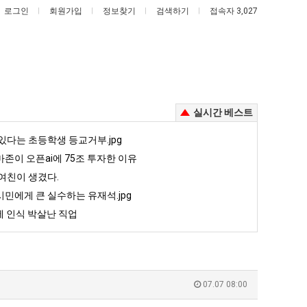
로그인
회원가입
정보찾기
검색하기
접속자 3,027
실시간 베스트
망
나
있다는 초등학생 등교거부.jpg
해
도
존이 오픈ai에 75조 투자한 이유
가
이
여친이 생겼다.
던
제
민에게 큰 실수하는 유재석.jpg
에 인식 박살난 직업
망해가던 장사를 살려낸 남자의 소울푸드 제육볶음의 위력 ㅋㅋ
나도 이제 여친이 생겼다.
장
여
 인식 박살난 직업
사
친
5
퇴사했다!!!!
08.05
08.05
를
이
 근황
서울 토박이 안재현 "왜 서울로 독립해?"
08.05
08.05
살
생
다.
양산 기온 닷새째 40도 넘겨…‘최고기온 42도 가능성도’
08.05
08.05
려
겼
혼남;;
이번에 아마존이 오픈ai에 75조 투자한 이유
08.05
08.05
07.07 08:00
낸
다.
할까요?
백종원이 알려주는 가장 최악의 창업과정 .JPG
08.05
08.05