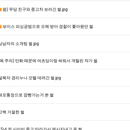
펌) 무당 친구와 중고차 보러간 썰.jpg
보이스 피싱공범으로 오해 받아 경찰이 쫓아왔던 썰.
상남자의 소개팅 썰 jpg
(욕 주의) 만화 때문에 여초딩이랑 싸워서 개털린 작가 썰
탈북자 경리누나 모텔 데려간 썰.jpg
대포통장으로 깜빵가는거 본 썰
고백 거절한 썰
15년 전 사이비 종교 따라가서 제사지내고 온 썰.