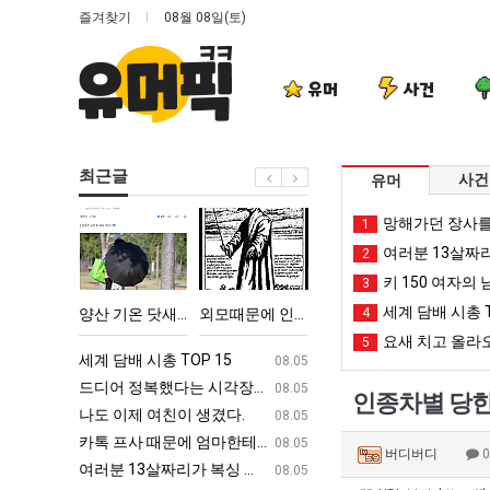
즐겨찾기
08월 08일(토)
유머
사건
최근글
사건
유머
양
외
망
나
망해가던 장사를
1
산
모
해
도
여러분 13살짜
2
기
때
가
이
키 150 여자의 
3
온
문
던
제
세계 담배 시총 T
악의 창업과정 .JPG
양산 기온 닷새째 40도 넘겨…‘최고기온 42도 가능성도’
외모때문에 인식 박살난 직업
망해가던 장사를 살려낸 남자의 소울푸드 제육볶음의 위력 ㅋㅋ
4
나도 이제
닷
에
장
여
요새 치고 올라오
5
새
인
사
친
ㅋㅋ
세계 담배 시총 TOP 15
퇴사했다!!!!
08.05
08.05
째
식
를
이
업
드디어 정복했다는 시각장애 근황
서울 토박이 안재현 "왜 서울로 독립해
08.05
08.05
인종차별 당한 
40
박
살
생
g
나도 이제 여친이 생겼다.
양산 기온 닷새째 40도 넘겨…‘최고기온 42도 가능성
08.05
08.05
도
살
려
겼
카톡 프사 때문에 엄마한테 혼남;;
이번에 아마존이 오픈ai에 75조 투자한
08.05
08.05
버디버디
넘
난
낸
다.
S
여러분 13살짜리가 복싱 좀 배웠다고 깝치는데 어떻게 할까요?
백종원이 알려주는 가장 최악의 창업과정 .
08.05
08.05