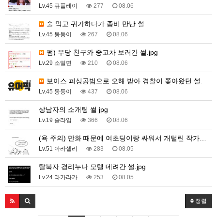
Lv.45 큐플레이
277
08.06
술 먹고 귀가하다가 좀비 만난 썰
Lv.45 몽둥이
267
08.06
펌) 무당 친구와 중고차 보러간 썰.jpg
Lv.29 소밀면
210
08.06
보이스 피싱공범으로 오해 받아 경찰이 쫓아왔던 썰.
Lv.45 몽둥이
437
08.06
상남자의 소개팅 썰 jpg
Lv.19 슬라임
366
08.06
(욕 주의) 만화 때문에 여초딩이랑 싸워서 개털린 작가…
Lv.51 아라셀리
283
08.05
탈북자 경리누나 모텔 데려간 썰.jpg
Lv.24 라카라카
253
08.05
정렬