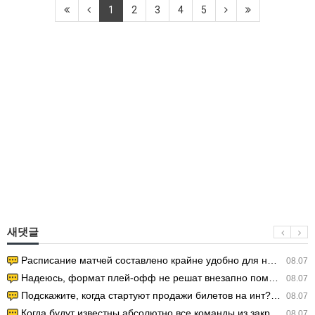
1
2
3
4
5
새댓글
Расписание матчей составлено крайне удобно для нашего часово…
08.07
Надеюсь, формат плей-офф не решат внезапно поменять. https:/…
08.07
Подскажите, когда стартуют продажи билетов на инт? https://g…
08.07
Когда будут известны абсолютно все команды из закрытых квали…
08.07