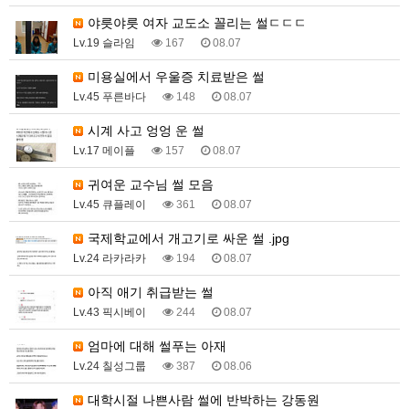
야릇야릇 여자 교도소 꼴리는 썰ㄷㄷㄷ
Lv.19 슬라임
167
08.07
미용실에서 우울증 치료받은 썰
Lv.45 푸른바다
148
08.07
시계 사고 엉엉 운 썰
Lv.17 메이플
157
08.07
귀여운 교수님 썰 모음
Lv.45 큐플레이
361
08.07
국제학교에서 개고기로 싸운 썰 .jpg
Lv.24 라카라카
194
08.07
아직 애기 취급받는 썰
Lv.43 픽시베이
244
08.07
엄마에 대해 썰푸는 아재
Lv.24 칠성그룹
387
08.06
대학시절 나쁜사람 썰에 반박하는 강동원