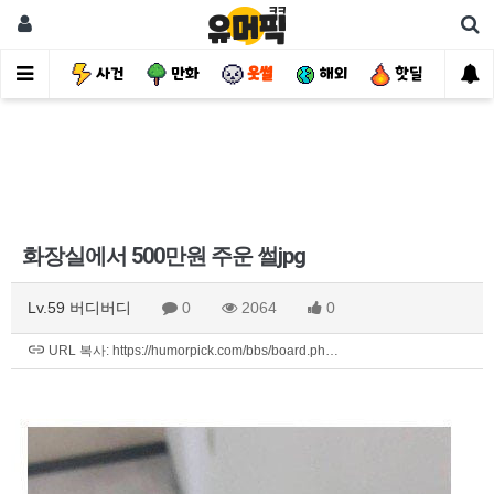
유머
사건
만화
웃썰
해외
핫딜
자
화장실에서 500만원 주운 썰jpg
Lv.59 버디버디
0
2064
0
URL 복사: https://humorpick.com/bbs/board.ph…