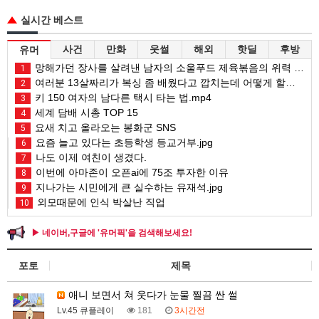
실시간 베스트
사건
만화
웃썰
해외
핫딜
후방
유머
망해가던 장사를 살려낸 남자의 소울푸드 제육볶음의 위력 ㅋㅋ
1
여러분 13살짜리가 복싱 좀 배웠다고 깝치는데 어떻게 할까요?
2
키 150 여자의 남다른 택시 타는 법.mp4
3
세계 담배 시총 TOP 15
4
요새 치고 올라오는 봉화군 SNS
5
요즘 늘고 있다는 초등학생 등교거부.jpg
6
나도 이제 여친이 생겼다.
7
이번에 아마존이 오픈ai에 75조 투자한 이유
8
지나가는 시민에게 큰 실수하는 유재석.jpg
9
외모때문에 인식 박살난 직업
10
▶ 네이버,구글에 '유머픽'을 검색해보세요!
포토
제목
애니 보면서 쳐 웃다가 눈물 찔끔 싼 썰
Lv.45 큐플레이
181
3시간전