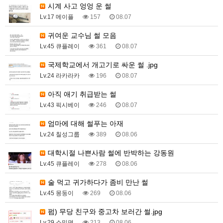
시계 사고 엉엉 운 썰
Lv.17 메이플
157
08.07
귀여운 교수님 썰 모음
Lv.45 큐플레이
361
08.07
국제학교에서 개고기로 싸운 썰 .jpg
Lv.24 라카라카
196
08.07
아직 애기 취급받는 썰
Lv.43 픽시베이
246
08.07
엄마에 대해 썰푸는 아재
Lv.24 칠성그룹
389
08.06
대학시절 나쁜사람 썰에 반박하는 강동원
Lv.45 큐플레이
278
08.06
술 먹고 귀가하다가 좀비 만난 썰
Lv.45 몽둥이
269
08.06
펌) 무당 친구와 중고차 보러간 썰.jpg
Lv.29 소밀면
213
08.06