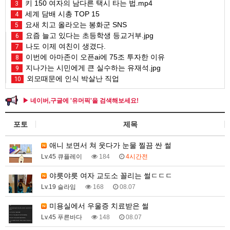
키 150 여자의 남다른 택시 타는 법.mp4
3
세계 담배 시총 TOP 15
4
요새 치고 올라오는 봉화군 SNS
5
요즘 늘고 있다는 초등학생 등교거부.jpg
6
나도 이제 여친이 생겼다.
7
이번에 아마존이 오픈ai에 75조 투자한 이유
8
지나가는 시민에게 큰 실수하는 유재석.jpg
9
외모때문에 인식 박살난 직업
10
▶ 네이버,구글에 '유머픽'을 검색해보세요!
포토
제목
애니 보면서 쳐 웃다가 눈물 찔끔 싼 썰
Lv.45 큐플레이
184
4시간전
야릇야릇 여자 교도소 꼴리는 썰ㄷㄷㄷ
Lv.19 슬라임
168
08.07
미용실에서 우울증 치료받은 썰
Lv.45 푸른바다
148
08.07