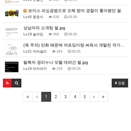
보이스 피싱공범으로 오해 받아 경찰이 쫓아왔던 썰.
Lv.45 몽둥이
438
08.06
상남자의 소개팅 썰 jpg
Lv.19 슬라임
368
08.06
(욕 주의) 만화 때문에 여초딩이랑 싸워서 개털린 작가…
Lv.51 아라셀리
284
08.05
탈북자 경리누나 모텔 데려간 썰.jpg
Lv.24 라카라카
255
08.05
정렬
1
2
3
4
5