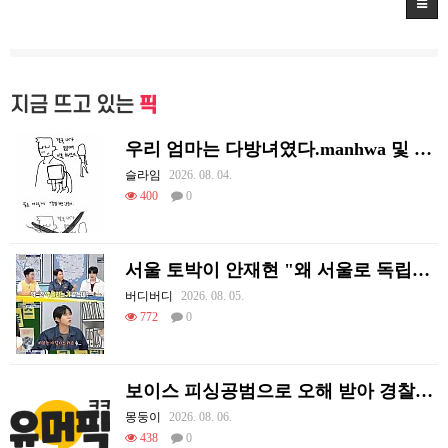
지금 뜨고 있는
픽
우리 엄마는 다방녀였다.manhwa 및 후기
슬라임
2026. 08. 04.
400
0
서울 토박이 안재현 "왜 서울로 독립해?"
버디버디
2026. 08. 05.
772
0
보이스 피싱공범으로 오해 받아 경찰이 쫓아왔던 썰.
몽둥이
2026. 08. 06.
438
0