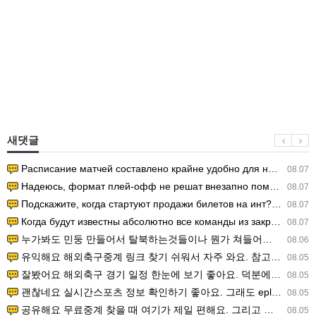
새댓글
Расписание матчей составлено крайне удобно для нашего часово…
08.07
Надеюсь, формат плей-офф не решат внезапно поменять. https:/…
08.07
Подскажите, когда стартуют продажи билетов на инт? https://g…
08.07
Когда будут известны абсолютно все команды из закрытых квали…
08.07
누가봐도 민둥 만들어서 탈북하는것들이나 뭔가 쳐들어오는 낌새를 미리 알아차리기 위함이지 저걸 전쟁준비라고 하…
08.06
유익해요 해외축구중계 링크 찾기 쉬워서 자주 와요. 참고로 무료스포츠중계 정보 확인할 때 출처 꼭 체크해요.…
08.05
잘봤어요 해외축구 경기 일정 한눈에 보기 좋아요. 덕분에 epl중계 볼 때 공식 중계 채널 먼저 찾아봐요. …
08.05
괜찮네요 실시간스포츠 정보 확인하기 좋아요. 그래도 epl중계 볼 때 공식 중계 채널 먼저 찾아봐요. 북마크…
08.05
공유해요 무료중계 찾을 때 여기가 제일 편해요. 그리고 무료스포츠중계 정보 확인할 때 출처 꼭 체크해요. 앞…
08.05