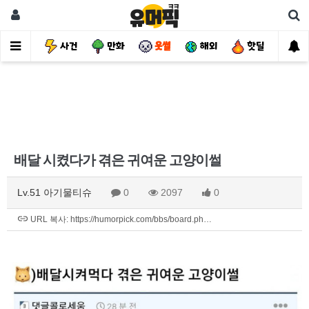
유머
사건
만화
웃썰
해외
핫딜
자
배달 시켰다가 겪은 귀여운 고양이썰
Lv.51 아기물티슈
0
2097
0
URL 복사: https://humorpick.com/bbs/board.ph…