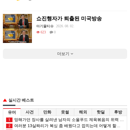
쇼진행자가 퇴출된 미국방송
아기물티슈
2026. 08. 02.
623
0
더보기
실시간 베스트
사건
만화
웃썰
해외
핫딜
후방
유머
망해가던 장사를 살려낸 남자의 소울푸드 제육볶음의 위력 ㅋㅋ
1
여러분 13살짜리가 복싱 좀 배웠다고 깝치는데 어떻게 할까요?
2