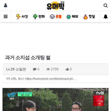
유머
사건
만화
웃썰
해외
핫딜
자
과거 소지섭 소개팅 썰
Lv.29 소밀면
0
2795
0
URL 복사: https://humorpick.com/bbs/board.ph…