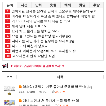
사건
만화
웃썰
해외
핫딜
후방
유머
망해가던 장사를 살려낸 남자의 소울푸드 제육볶음의 위력 ㅋㅋ
1
여러분 13살짜리가 복싱 좀 배웠다고 깝치는데 어떻게 할까요?
2
키 150 여자의 남다른 택시 타는 법.mp4
3
세계 담배 시총 TOP 15
4
요새 치고 올라오는 봉화군 SNS
5
요즘 늘고 있다는 초등학생 등교거부.jpg
6
지나가는 시민에게 큰 실수하는 유재석.jpg
7
나도 이제 여친이 생겼다.
8
이번에 아마존이 오픈ai에 75조 투자한 이유
9
외모때문에 인식 박살난 직업
10
▶ 네이버,구글에 '유머픽'을 검색해보세요!
포토
제목
약스압) 운빨이 너무 좋아서 군생활 꿀 빤 썰.jpg
Lv.27 김밤비
307
3시간전
애니 보면서 쳐 웃다가 눈물 찔끔 싼 썰
Lv.45 큐플레이
195
7시간전