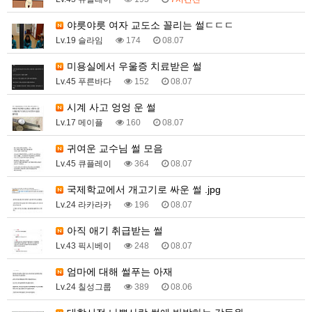
야릇야릇 여자 교도소 꼴리는 썰ㄷㄷㄷ
Lv.19 슬라임
174
08.07
미용실에서 우울증 치료받은 썰
Lv.45 푸른바다
152
08.07
시계 사고 엉엉 운 썰
Lv.17 메이플
160
08.07
귀여운 교수님 썰 모음
Lv.45 큐플레이
364
08.07
국제학교에서 개고기로 싸운 썰 .jpg
Lv.24 라카라카
196
08.07
아직 애기 취급받는 썰
Lv.43 픽시베이
248
08.07
엄마에 대해 썰푸는 아재
Lv.24 칠성그룹
389
08.06