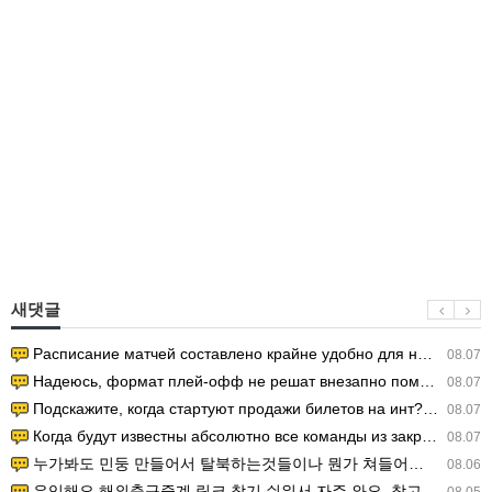
새댓글
Расписание матчей составлено крайне удобно для нашего часово…
08.07
Надеюсь, формат плей-офф не решат внезапно поменять. https:/…
08.07
Подскажите, когда стартуют продажи билетов на инт? https://g…
08.07
Когда будут известны абсолютно все команды из закрытых квали…
08.07
누가봐도 민둥 만들어서 탈북하는것들이나 뭔가 쳐들어오는 낌새를 미리 알아차리기 위함이지 저걸 전쟁준비라고 하…
08.06
유익해요 해외축구중계 링크 찾기 쉬워서 자주 와요. 참고로 무료스포츠중계 정보 확인할 때 출처 꼭 체크해요.…
08.05