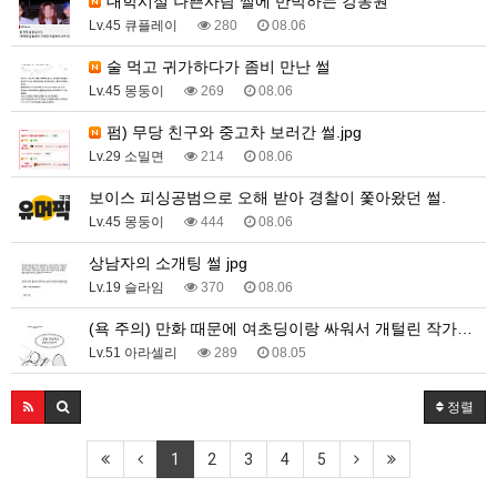
대학시절 나쁜사람 썰에 반박하는 강동원
Lv.45 큐플레이
280
08.06
술 먹고 귀가하다가 좀비 만난 썰
Lv.45 몽둥이
269
08.06
펌) 무당 친구와 중고차 보러간 썰.jpg
Lv.29 소밀면
214
08.06
보이스 피싱공범으로 오해 받아 경찰이 쫓아왔던 썰.
Lv.45 몽둥이
444
08.06
상남자의 소개팅 썰 jpg
Lv.19 슬라임
370
08.06
(욕 주의) 만화 때문에 여초딩이랑 싸워서 개털린 작가…
Lv.51 아라셀리
289
08.05
정렬
1
2
3
4
5