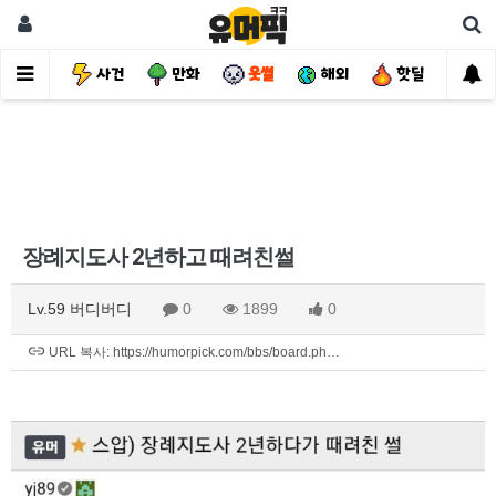
유머
사건
만화
웃썰
해외
핫딜
자
장례지도사 2년하고 때려친썰
Lv.59 버디버디
0
1899
0
URL 복사: https://humorpick.com/bbs/board.ph…