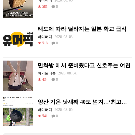
버디버디
2026. 08. 05.
581
0
태도에 따라 달라지는 일본 학교 급식
버디버디
2026. 08. 03.
518
0
만화방 에서 준비됬다고 신호주는 여친
아기물티슈
2026. 08. 04.
434
0
양산 기온 닷새째 40도 넘겨…‘최고기온 42도 가능성도’
버디버디
2026. 08. 05.
541
0