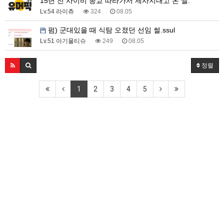
15년 전 사이비 종교 따라가서 제사지내고 온 썰.
Lv.54 라이츄
324
08.05
펌) 군대있을 때 식탐 오졌던 선임 썰.ssul
Lv.51 아기물티슈
249
08.05
정렬
1
2
3
4
5