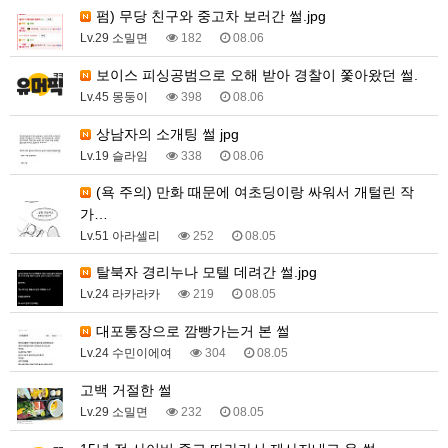
펌) 무당 친구와 중고차 보러간 썰.jpg
Lv.29 소밀면
182
08.06
보이스 피싱공범으로 오해 받아 경찰이 쫓아왔던 썰.
Lv.45 몽둥이
398
08.06
상남자의 소개팅 썰 jpg
Lv.19 슬라임
338
08.06
(욕 주의) 만화 때문에 여초딩이랑 싸워서 개털린 작
가…
Lv.51 아라셀리
252
08.05
탈북자 경리누나 모텔 데려간 썰.jpg
Lv.24 라카라카
219
08.05
대포통장으로 깜빵가는거 본 썰
Lv.24 수민이에여
304
08.05
고백 거절한 썰
Lv.29 소밀면
232
08.05