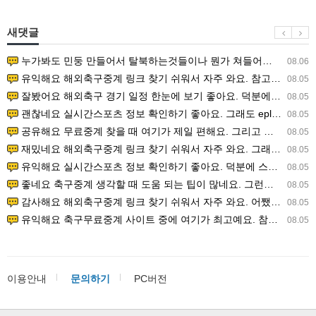
새댓글
누가봐도 민둥 만들어서 탈북하는것들이나 뭔가 쳐들어오는 낌새를 미리 알아차리기 위함이지 저걸 전쟁준비라고 하…
08.06
유익해요 해외축구중계 링크 찾기 쉬워서 자주 와요. 참고로 무료스포츠중계 정보 확인할 때 출처 꼭 체크해요.…
08.05
잘봤어요 해외축구 경기 일정 한눈에 보기 좋아요. 덕분에 epl중계 볼 때 공식 중계 채널 먼저 찾아봐요. …
08.05
괜찮네요 실시간스포츠 정보 확인하기 좋아요. 그래도 epl중계 볼 때 공식 중계 채널 먼저 찾아봐요. 북마크…
08.05
공유해요 무료중계 찾을 때 여기가 제일 편해요. 그리고 무료스포츠중계 정보 확인할 때 출처 꼭 체크해요. 앞…
08.05
재밌네요 해외축구중계 링크 찾기 쉬워서 자주 와요. 그래서 해외축구중계도 정식 서비스로 봐야 안전해요. 다음…
08.05
유익해요 실시간스포츠 정보 확인하기 좋아요. 덕분에 스포츠중계는 합법적인 경로로만 시청하려 해요. 좋은 정보…
08.05
좋네요 축구중계 생각할 때 도움 되는 팁이 많네요. 그런데 해외축구중계도 정식 서비스로 봐야 안전해요. 다음…
08.05
감사해요 해외축구중계 링크 찾기 쉬워서 자주 와요. 어쨌든 축구무료중계도 합법적인 곳에서 봐야 마음 편해요.…
08.05
유익해요 축구무료중계 사이트 중에 여기가 최고예요. 참고로 축구무료중계도 합법적인 곳에서 봐야 마음 편해요.…
08.05
이용안내
문의하기
PC버전