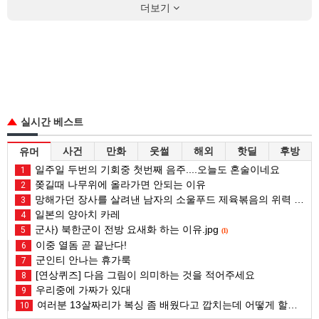
더보기
실시간 베스트
사건
만화
웃썰
해외
핫딜
후방
유머
일주일 두번의 기회중 첫번째 음주....오늘도 혼술이네요
1
쫒길때 나무위에 올라가면 안되는 이유
2
망해가던 장사를 살려낸 남자의 소울푸드 제육볶음의 위력 ㅋㅋ
3
일본의 양아치 카레
4
군사) 북한군이 전방 요새화 하는 이유.jpg
5
(1)
이중 열돔 곧 끝난다!
6
군인티 안나는 휴가룩
7
[연상퀴즈] 다음 그림이 의미하는 것을 적어주세요
8
우리중에 가짜가 있대
9
여러분 13살짜리가 복싱 좀 배웠다고 깝치는데 어떻게 할까요?
10