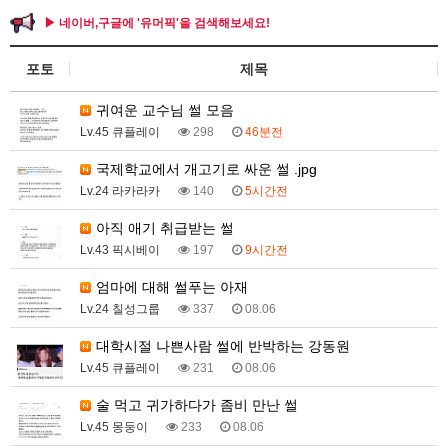
▶ 네이버,구글에 '유머픽'을 검색해보세요!
포토
제목
귀여운 교수님 썰 모음
Lv.45 큐플레이
298
46분전
국제학교에서 개고기로 싸운 썰 .jpg
Lv.24 라카라카
140
5시간전
아직 애기 취급받는 썰
Lv.43 픽시베이
197
9시간전
엄마에 대해 썰푸는 아재
Lv.24 칠성그룹
337
08.06
대학시절 나쁜사람 썰에 반박하는 강동원
Lv.45 큐플레이
231
08.06
술 먹고 귀가하다가 좀비 만난 썰
Lv.45 몽둥이
233
08.06