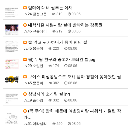
엄마에 대해 썰푸는 아재
Lv.24 칠성그룹
319
08.06
대학시절 나쁜사람 썰에 반박하는 강동원
Lv.45 큐플레이
219
08.06
술 먹고 귀가하다가 좀비 만난 썰
Lv.45 몽둥이
223
08.06
펌) 무당 친구와 중고차 보러간 썰.jpg
Lv.29 소밀면
174
08.06
보이스 피싱공범으로 오해 받아 경찰이 쫓아왔던 썰.
Lv.45 몽둥이
382
08.06
상남자의 소개팅 썰 jpg
Lv.19 슬라임
332
08.06
(욕 주의) 만화 때문에 여초딩이랑 싸워서 개털린 작
가…
Lv.51 아라셀리
250
08.05