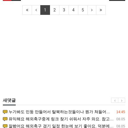
1
2
3
4
5
새댓글
누가봐도 민둥 만들어서 탈북하는것들이나 뭔가 쳐들어오는 낌새를 미리 알아차리기 위함이지 저걸 전쟁준비라고 하…
14:45
유익해요 해외축구중계 링크 찾기 쉬워서 자주 와요. 참고로 무료스포츠중계 정보 확인할 때 출처 꼭 체크해요.…
08.05
잘봤어요 해외축구 경기 일정 한눈에 보기 좋아요. 덕분에 epl중계 볼 때 공식 중계 채널 먼저 찾아봐요. …
08.05