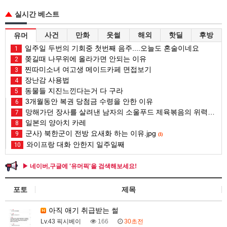
실시간 베스트
사건
만화
웃썰
해외
핫딜
후방
유머
일주일 두번의 기회중 첫번째 음주....오늘도 혼술이네요
1
쫒길때 나무위에 올라가면 안되는 이유
2
찐따미소녀 여고생 메이드카페 면접보기
3
장난감 사용법
4
동물들 지진느낀다는거 다 구라
5
3개월동안 복권 당첨금 수령을 안한 이유
6
망해가던 장사를 살려낸 남자의 소울푸드 제육볶음의 위력 ㅋㅋ
7
일본의 양아치 카레
8
군사) 북한군이 전방 요새화 하는 이유.jpg
9
(1)
와이프랑 대화 안한지 일주일째
10
▶ 네이버,구글에 '유머픽'을 검색해보세요!
포토
제목
아직 애기 취급받는 썰
Lv.43 픽시베이
166
30초전