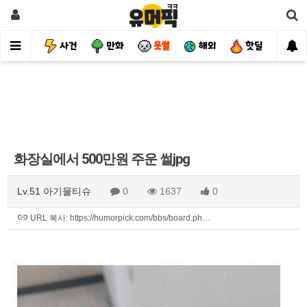
유머
사건
만화
웃썰
해외
핫딜
자
화장실에서 500만원 주운 썰jpg
Lv.51 아기물티슈
0
1637
0
URL 복사: https://humorpick.com/bbs/board.ph…