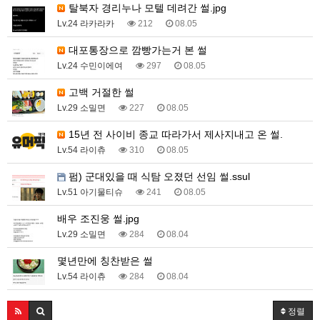
탈북자 경리누나 모텔 데려간 썰.jpg
Lv.24 라카라카
212
08.05
대포통장으로 깜빵가는거 본 썰
Lv.24 수민이에여
297
08.05
고백 거절한 썰
Lv.29 소밀면
227
08.05
15년 전 사이비 종교 따라가서 제사지내고 온 썰.
Lv.54 라이츄
310
08.05
펌) 군대있을 때 식탐 오졌던 선임 썰.ssul
Lv.51 아기물티슈
241
08.05
배우 조진웅 썰.jpg
Lv.29 소밀면
284
08.04
몇년만에 칭찬받은 썰
Lv.54 라이츄
284
08.04
정렬