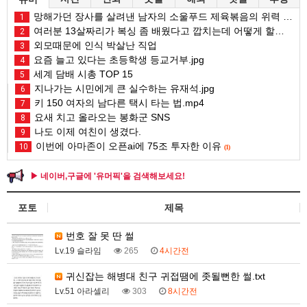
망해가던 장사를 살려낸 남자의 소울푸드 제육볶음의 위력 ㅋㅋ
1
여러분 13살짜리가 복싱 좀 배웠다고 깝치는데 어떻게 할까요?
2
외모때문에 인식 박살난 직업
3
요즘 늘고 있다는 초등학생 등교거부.jpg
4
세계 담배 시총 TOP 15
5
지나가는 시민에게 큰 실수하는 유재석.jpg
6
키 150 여자의 남다른 택시 타는 법.mp4
7
요새 치고 올라오는 봉화군 SNS
8
나도 이제 여친이 생겼다.
9
이번에 아마존이 오픈ai에 75조 투자한 이유
10
(1)
▶ 네이버,구글에 '유머픽'을 검색해보세요!
포토
제목
번호 잘 못 딴 썰
Lv.19 슬라임
265
4시간전
귀신잡는 해병대 친구 귀접땜에 좃될뻔한 썰.txt
Lv.51 아라셀리
303
8시간전