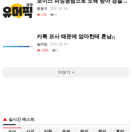
보이스 피싱공범으로 오해 받아 경찰이 쫓아왔던 썰.
몽둥이
2026. 08. 06.
530
0
카톡 프사 때문에 엄마한테 혼남;;
슬라임
2026. 08. 05.
1089
0
더보기
실시간 베스트
사건
만화
웃썰
해외
핫딜
후방
유머