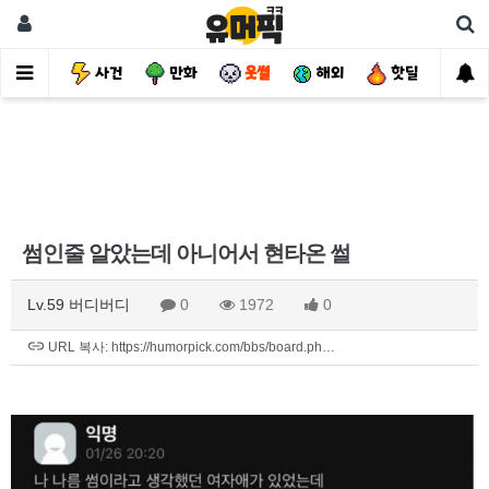
유머
사건
만화
웃썰
해외
핫딜
자
썸인줄 알았는데 아니어서 현타온 썰
Lv.59 버디버디
0
1972
0
URL 복사: https://humorpick.com/bbs/board.ph…