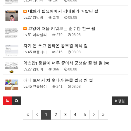
Lv.54 라이츄
197
08.08
대화가 필요해에서 김대희가 배탈난 썰
Lv.27 김밤비
270
08.08
고양이 처음 키워보는 순수한 친구 썰
Lv.51 아라셀리
279
08.08
자기 돈 쓰고 현타온 공무원 회식 썰
Lv.45 큐플레이
315
08.08
약스압) 운빨이 너무 좋아서 군생활 꿀 빤 썰.jpg
Lv.27 김밤비
366
08.08
애니 보면서 쳐 웃다가 눈물 찔끔 싼 썰
Lv.45 큐플레이
241
08.08
정렬
1
2
3
4
5