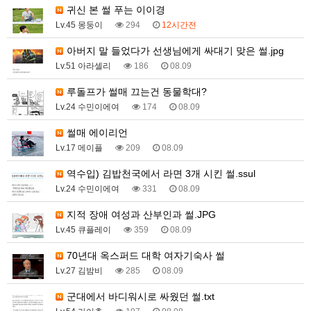
귀신 본 썰 푸는 이이경
Lv.45 몽둥이
294
12시간전
아버지 말 들었다가 선생님에게 싸대기 맞은 썰.jpg
Lv.51 아라셀리
186
08.09
루돌프가 썰매 끄는건 동물학대?
Lv.24 수민이에여
174
08.09
썰매 에이리언
Lv.17 메이플
209
08.09
역수입) 김밥천국에서 라면 3개 시킨 썰.ssul
Lv.24 수민이에여
331
08.09
지적 장애 여성과 산부인과 썰.JPG
Lv.45 큐플레이
359
08.09
70년대 옥스퍼드 대학 여자기숙사 썰
Lv.27 김밤비
285
08.09
군대에서 바디워시로 싸웠던 썰.txt