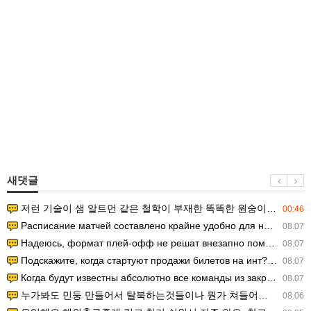
새댓글
저런 기술이 샘 알트먼 같은 철학이 부재한 똑똑한 원숭이에게 있다는게 문제.
00:46
Расписание матчей составлено крайне удобно для нашего часово…
08.07
Надеюсь, формат плей-офф не решат внезапно поменять. https:/…
08.07
Подскажите, когда стартуют продажи билетов на инт? https://g…
08.07
Когда будут известны абсолютно все команды из закрытых квали…
08.07
누가봐도 민둥 만들어서 탈북하는것들이나 뭔가 쳐들어오는 낌새를 미리 알아차리기 위함이지 저걸 전쟁준비라고 하…
08.06