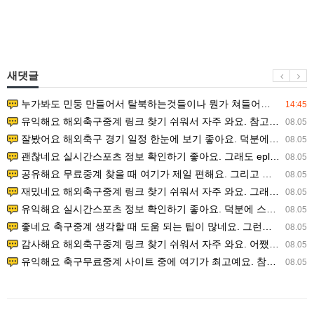
새댓글
누가봐도 민둥 만들어서 탈북하는것들이나 뭔가 쳐들어오는 낌새를 미리 알아차리기 위함이지 저걸 전쟁준비라고 하…
14:45
유익해요 해외축구중계 링크 찾기 쉬워서 자주 와요. 참고로 무료스포츠중계 정보 확인할 때 출처 꼭 체크해요.…
08.05
잘봤어요 해외축구 경기 일정 한눈에 보기 좋아요. 덕분에 epl중계 볼 때 공식 중계 채널 먼저 찾아봐요. …
08.05
괜찮네요 실시간스포츠 정보 확인하기 좋아요. 그래도 epl중계 볼 때 공식 중계 채널 먼저 찾아봐요. 북마크…
08.05
공유해요 무료중계 찾을 때 여기가 제일 편해요. 그리고 무료스포츠중계 정보 확인할 때 출처 꼭 체크해요. 앞…
08.05
재밌네요 해외축구중계 링크 찾기 쉬워서 자주 와요. 그래서 해외축구중계도 정식 서비스로 봐야 안전해요. 다음…
08.05
유익해요 실시간스포츠 정보 확인하기 좋아요. 덕분에 스포츠중계는 합법적인 경로로만 시청하려 해요. 좋은 정보…
08.05
좋네요 축구중계 생각할 때 도움 되는 팁이 많네요. 그런데 해외축구중계도 정식 서비스로 봐야 안전해요. 다음…
08.05
감사해요 해외축구중계 링크 찾기 쉬워서 자주 와요. 어쨌든 축구무료중계도 합법적인 곳에서 봐야 마음 편해요.…
08.05
유익해요 축구무료중계 사이트 중에 여기가 최고예요. 참고로 축구무료중계도 합법적인 곳에서 봐야 마음 편해요.…
08.05