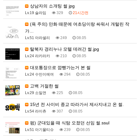
상남자의 소개팅 썰 jpg
Lv.19 슬라임
329
21시간전
(욕 주의) 만화 때문에 여초딩이랑 싸워서 개털린 작
가…
Lv.51 아라셀리
249
08.05
탈북자 경리누나 모텔 데려간 썰.jpg
Lv.24 라카라카
210
08.05
대포통장으로 깜빵가는거 본 썰
Lv.24 수민이에여
294
08.05
고백 거절한 썰
Lv.29 소밀면
225
08.05
15년 전 사이비 종교 따라가서 제사지내고 온 썰.
Lv.54 라이츄
307
08.05
펌) 군대있을 때 식탐 오졌던 선임 썰.ssul
Lv.51 아기물티슈
239
08.05