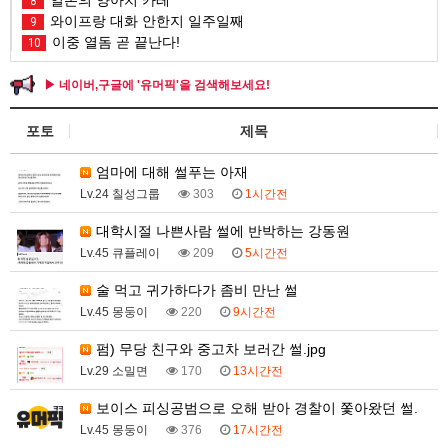
일본의 양아치 카레
8
와이프랑 대화 안한지 일주일째
9
이중 열돔 곧 끝난다!
10
▶ 네이버,구글에 '유머픽'을 검색해보세요!
포토
제목
엄마에 대해 썰푸는 아재
Lv.24 칠성그룹
303
1시간전
대학시절 나쁜사람 썰에 반박하는 강동원
Lv.45 큐플레이
209
5시간전
술 먹고 귀가하다가 좀비 만난 썰
Lv.45 몽둥이
220
9시간전
펌) 무당 친구와 중고차 보러간 썰.jpg
Lv.29 소밀면
170
13시간전
보이스 피싱공범으로 오해 받아 경찰이 쫓아왔던 썰.
Lv.45 몽둥이
376
17시간전