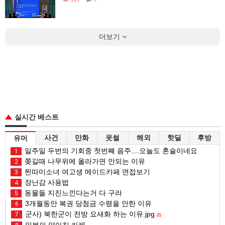
더보기
실시간 베스트
사건
만화
웃썰
해외
핫딜
후방
유머
일주일 두번의 기회중 첫번째 음주....오늘도 혼술이네요
1
쫒길때 나무위에 올라가면 안되는 이유
2
찐따미소녀 여고생 메이드카페 면접보기
3
장난감 사용법
4
동물들 지진느낀다는거 다 구라
5
3개월동안 복권 당첨금 수령을 안한 이유
6
군사) 북한군이 전방 요새화 하는 이유.jpg
7
(1)