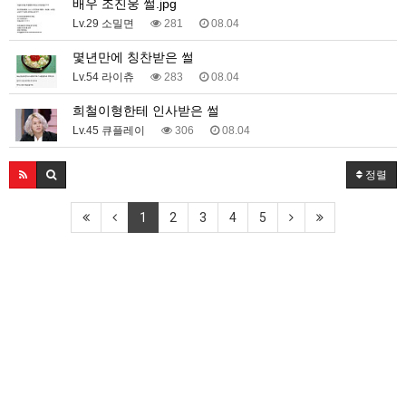
배우 조진웅 썰.jpg
Lv.29 소밀면
281
08.04
몇년만에 칭찬받은 썰
Lv.54 라이츄
283
08.04
희철이형한테 인사받은 썰
Lv.45 큐플레이
306
08.04
정렬
1
2
3
4
5