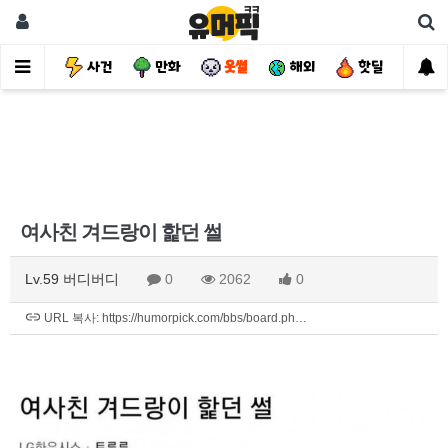
유머
사건
만화
웃썰
해외
핫딜
자
여사친 겨드랑이 핥던 썰
Lv.59 버디버디
0
2062
0
URL 복사: https://humorpick.com/bbs/board.ph…