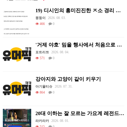
19) 디시인의 흥미진진한 ㅈ소 경리 ㄸ먹은 썰
몽둥이
2026. 08. 03.
466
0
'거제 야호' 밈을 행사에서 처음으로 체감하는 리센느
포트리쯔
2026. 08. 04.
571
0
강아지와 고양이 같이 키우기
아기물티슈
2026. 07. 31.
864
0
20대 이하는 잘 모르는 가요계 레전드 썰
라카라카
2026. 08. 01.
515
0