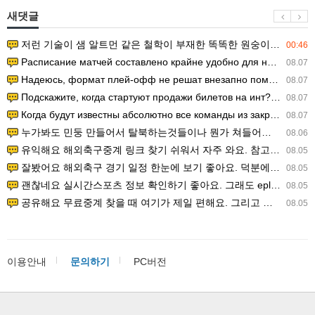
새댓글
저런 기술이 샘 알트먼 같은 철학이 부재한 똑똑한 원숭이에게 있다는게 문제.
00:46
Расписание матчей составлено крайне удобно для нашего часово…
08.07
Надеюсь, формат плей-офф не решат внезапно поменять. https:/…
08.07
Подскажите, когда стартуют продажи билетов на инт? https://g…
08.07
Когда будут известны абсолютно все команды из закрытых квали…
08.07
누가봐도 민둥 만들어서 탈북하는것들이나 뭔가 쳐들어오는 낌새를 미리 알아차리기 위함이지 저걸 전쟁준비라고 하…
08.06
유익해요 해외축구중계 링크 찾기 쉬워서 자주 와요. 참고로 무료스포츠중계 정보 확인할 때 출처 꼭 체크해요.…
08.05
잘봤어요 해외축구 경기 일정 한눈에 보기 좋아요. 덕분에 epl중계 볼 때 공식 중계 채널 먼저 찾아봐요. …
08.05
괜찮네요 실시간스포츠 정보 확인하기 좋아요. 그래도 epl중계 볼 때 공식 중계 채널 먼저 찾아봐요. 북마크…
08.05
공유해요 무료중계 찾을 때 여기가 제일 편해요. 그리고 무료스포츠중계 정보 확인할 때 출처 꼭 체크해요. 앞…
08.05
이용안내
문의하기
PC버전