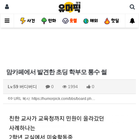
유머
사건
만화
웃썰
해외
핫딜
자
맘카페에서 발견한 초딩 학부모 통수 썰
Lv.59 버디버디
0
1994
0
URL 복사: https://humorpick.com/bbs/board.ph…