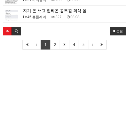
Lv.51 아라셀리
288
08.08
자기 돈 쓰고 현타온 공무원 회식 썰
Lv.45 큐플레이
327
08.08
정렬
1
2
3
4
5