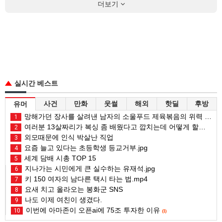
더보기
실시간 베스트
사건
만화
웃썰
해외
핫딜
후방
유머
망해가던 장사를 살려낸 남자의 소울푸드 제육볶음의 위력 ㅋㅋ
1
여러분 13살짜리가 복싱 좀 배웠다고 깝치는데 어떻게 할까요?
2
외모때문에 인식 박살난 직업
3
요즘 늘고 있다는 초등학생 등교거부.jpg
4
세계 담배 시총 TOP 15
5
지나가는 시민에게 큰 실수하는 유재석.jpg
6
키 150 여자의 남다른 택시 타는 법.mp4
7
요새 치고 올라오는 봉화군 SNS
8
나도 이제 여친이 생겼다.
9
이번에 아마존이 오픈ai에 75조 투자한 이유
10
(1)