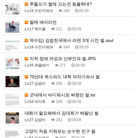
루돌프가 썰매 끄는건 동물학대?
Lv.24 수민이에여
186
08.09
썰매 에이리언
Lv.17 메이플
221
08.09
역수입) 김밥천국에서 라면 3개 시킨 썰.ssul
Lv.24 수민이에여
348
08.09
지적 장애 여성과 산부인과 썰.JPG
Lv.45 큐플레이
371
08.09
70년대 옥스퍼드 대학 여자기숙사 썰
Lv.27 김밤비
298
08.09
군대에서 바디워시로 싸웠던 썰.txt
Lv.54 라이츄
209
08.08
대화가 필요해에서 김대희가 배탈난 썰
Lv.27 김밤비
282
08.08
고양이 처음 키워보는 순수한 친구 썰