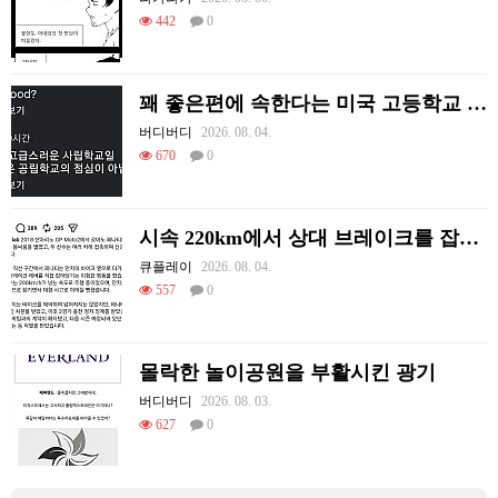
442
0
꽤 좋은편에 속한다는 미국 고등학교 급식.mp4
버디버디
2026. 08. 04.
670
0
시속 220km에서 상대 브레이크를 잡아당김
큐플레이
2026. 08. 04.
557
0
몰락한 놀이공원을 부활시킨 광기
버디버디
2026. 08. 03.
627
0