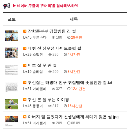
▶ 네이버,구글에 '유머픽'을 검색해보세요!
포토
제목
장항준부부 경찰병원 간 썰
Lv.45 푸른바다
180
29분전
데뷔 전 정우성 나이트클럽 썰
Lv.29 소밀면
295
4시간전
번호 잘 못 딴 썰
Lv.19 슬라임
299
8시간전
귀신잡는 해병대 친구 귀접땜에 좃될뻔한 썰.txt
Lv.51 아라셀리
327
12시간전
귀신 본 썰 푸는 이이경
Lv.45 몽둥이
317
16시간전
아버지 말 들었다가 선생님에게 싸대기 맞은 썰.jpg
Lv.51 아라셀리
209
08.09