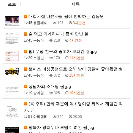
포토
제목
대학시절 나쁜사람 썰에 반박하는 강동원
Lv.45 큐플레이
197
3시간전
술 먹고 귀가하다가 좀비 만난 썰
Lv.45 몽둥이
218
7시간전
펌) 무당 친구와 중고차 보러간 썰.jpg
Lv.29 소밀면
170
11시간전
보이스 피싱공범으로 오해 받아 경찰이 쫓아왔던 썰.
Lv.45 몽둥이
372
15시간전
상남자의 소개팅 썰 jpg
Lv.19 슬라임
325
19시간전
(욕 주의) 만화 때문에 여초딩이랑 싸워서 개털린 작
가…
Lv.51 아라셀리
244
08.05
탈북자 경리누나 모텔 데려간 썰.jpg