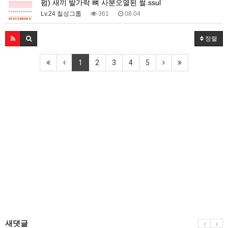
펌) 새끼 발가락 뼈 사분오열된 썰.ssul
Lv.24 칠성그룹
361
08.04
정렬
1
2
3
4
5
새댓글