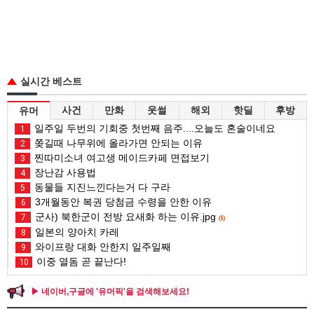
실시간 베스트
사건
만화
웃썰
해외
핫딜
후방
유머
일주일 두번의 기회중 첫번째 음주....오늘도 혼술이네요
1
쫒길때 나무위에 올라가면 안되는 이유
2
찐따미소녀 여고생 메이드카페 면접보기
3
장난감 사용법
4
동물들 지진느낀다는거 다 구라
5
3개월동안 복권 당첨금 수령을 안한 이유
6
군사) 북한군이 전방 요새화 하는 이유.jpg
7
(1)
일본의 양아치 카레
8
와이프랑 대화 안한지 일주일째
9
이중 열돔 곧 끝난다!
10
▶ 네이버,구글에 '유머픽'을 검색해보세요!