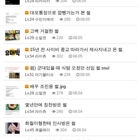
Lv.24 라카라카
204
08.05
대포통장으로 깜빵가는거 본 썰
Lv.24 수민이에여
285
08.05
고백 거절한 썰
Lv.29 소밀면
220
08.05
15년 전 사이비 종교 따라가서 제사지내고 온 썰.
Lv.54 라이츄
302
08.05
펌) 군대있을 때 식탐 오졌던 선임 썰.ssul
Lv.51 아기물티슈
234
08.05
배우 조진웅 썰.jpg
Lv.29 소밀면
278
08.04
몇년만에 칭찬받은 썰
Lv.54 라이츄
280
08.04
희철이형한테 인사받은 썰
Lv.45 큐플레이
304
08.04