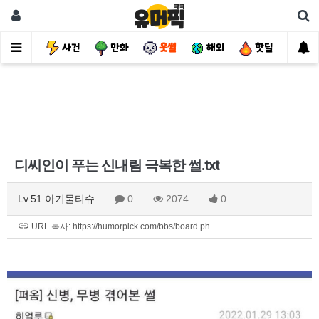
유머
사건
만화
웃썰
해외
핫딜
자
디씨인이 푸는 신내림 극복한 썰.txt
Lv.51 아기물티슈
0
2074
0
URL 복사: https://humorpick.com/bbs/board.ph…