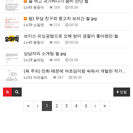
술 먹고 귀가하다가 좀비 만난 썰
Lv.45 몽둥이
269
08.06
펌) 무당 친구와 중고차 보러간 썰.jpg
Lv.29 소밀면
214
08.06
보이스 피싱공범으로 오해 받아 경찰이 쫓아왔던 썰.
Lv.45 몽둥이
441
08.06
상남자의 소개팅 썰 jpg
Lv.19 슬라임
369
08.06
(욕 주의) 만화 때문에 여초딩이랑 싸워서 개털린 작가…
Lv.51 아라셀리
287
08.05
정렬
1
2
3
4
5