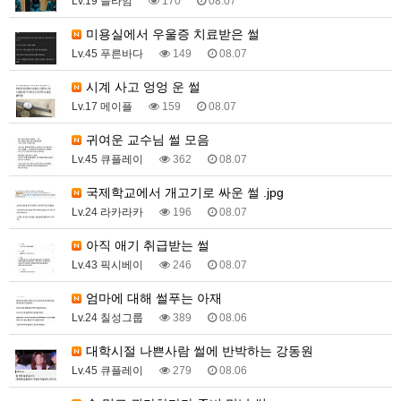
Lv.19 슬라임
170
08.07
미용실에서 우울증 치료받은 썰
Lv.45 푸른바다
149
08.07
시계 사고 엉엉 운 썰
Lv.17 메이플
159
08.07
귀여운 교수님 썰 모음
Lv.45 큐플레이
362
08.07
국제학교에서 개고기로 싸운 썰 .jpg
Lv.24 라카라카
196
08.07
아직 애기 취급받는 썰
Lv.43 픽시베이
246
08.07
엄마에 대해 썰푸는 아재
Lv.24 칠성그룹
389
08.06
대학시절 나쁜사람 썰에 반박하는 강동원
Lv.45 큐플레이
279
08.06