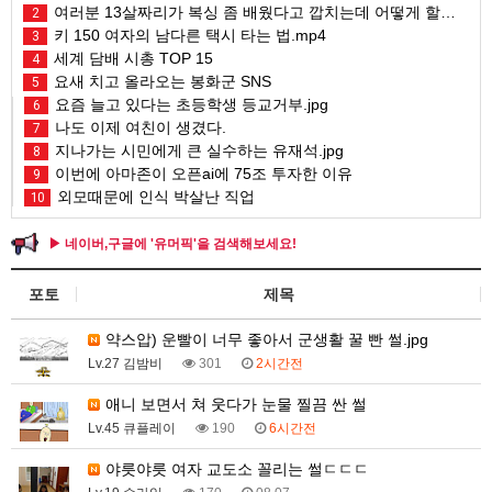
여러분 13살짜리가 복싱 좀 배웠다고 깝치는데 어떻게 할까요?
2
키 150 여자의 남다른 택시 타는 법.mp4
3
세계 담배 시총 TOP 15
4
요새 치고 올라오는 봉화군 SNS
5
요즘 늘고 있다는 초등학생 등교거부.jpg
6
나도 이제 여친이 생겼다.
7
지나가는 시민에게 큰 실수하는 유재석.jpg
8
이번에 아마존이 오픈ai에 75조 투자한 이유
9
외모때문에 인식 박살난 직업
10
▶ 네이버,구글에 '유머픽'을 검색해보세요!
포토
제목
약스압) 운빨이 너무 좋아서 군생활 꿀 빤 썰.jpg
Lv.27 김밤비
301
2시간전
애니 보면서 쳐 웃다가 눈물 찔끔 싼 썰
Lv.45 큐플레이
190
6시간전
야릇야릇 여자 교도소 꼴리는 썰ㄷㄷㄷ