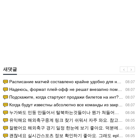
새댓글
Расписание матчей составлено крайне удобно для нашего часово…
08.07
Надеюсь, формат плей-офф не решат внезапно поменять. https:/…
08.07
Подскажите, когда стартуют продажи билетов на инт? https://g…
08.07
Когда будут известны абсолютно все команды из закрытых квали…
08.07
누가봐도 민둥 만들어서 탈북하는것들이나 뭔가 쳐들어오는 낌새를 미리 알아차리기 위함이지 저걸 전쟁준비라고 하…
08.06
유익해요 해외축구중계 링크 찾기 쉬워서 자주 와요. 참고로 무료스포츠중계 정보 확인할 때 출처 꼭 체크해요.…
08.05
잘봤어요 해외축구 경기 일정 한눈에 보기 좋아요. 덕분에 epl중계 볼 때 공식 중계 채널 먼저 찾아봐요. …
08.05
괜찮네요 실시간스포츠 정보 확인하기 좋아요. 그래도 epl중계 볼 때 공식 중계 채널 먼저 찾아봐요. 북마크…
08.05