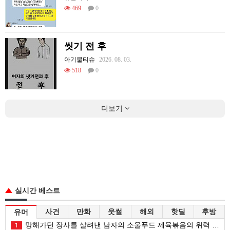
469
0
씻기 전 후
아기물티슈
2026. 08. 03.
518
0
더보기
실시간 베스트
사건
만화
웃썰
해외
핫딜
후방
유머
망해가던 장사를 살려낸 남자의 소울푸드 제육볶음의 위력 ㅋㅋ
1