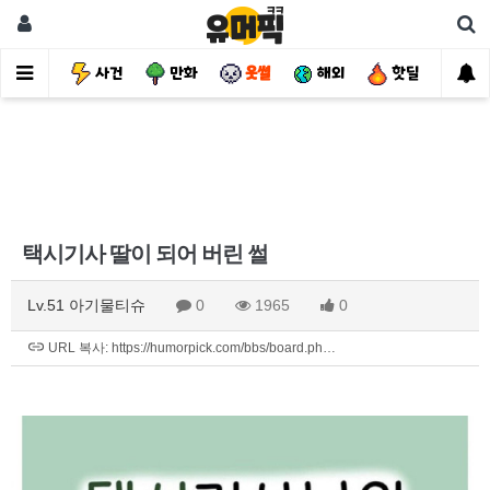
유머
사건
만화
웃썰
해외
핫딜
자
택시기사 딸이 되어 버린 썰
Lv.51 아기물티슈
0
1965
0
URL 복사: https://humorpick.com/bbs/board.ph…