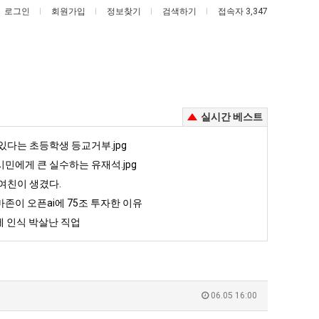
로그인
회원가입
정보찾기
검색하기
접속자 3,347
실시간 베스트
서
양
있다는 초등학생 등교거부.jpg
울
산
민에게 큰 실수하는 유재석.jpg
토
기
여친이 생겼다.
박
온
존이 오픈ai에 75조 투자한 이유
 때문에 엄마한테 혼남;;
서울 토박이 안재현 "왜 서울로 독립해?"
양산 기온 닷새째 40도 넘겨…‘최고기온 42도 가능성도’
이
닷
 인식 박살난 직업
안
새
5
퇴사했다!!!!
08.05
08.05
재
째
 근황
서울 토박이 안재현 "왜 서울로 독립해?"
08.05
08.05
현
40
다.
양산 기온 닷새째 40도 넘겨…‘최고기온 42도 가능성도’
08.05
08.05
"왜
도
혼남;;
이번에 아마존이 오픈ai에 75조 투자한 이유
08.05
08.05
06.05 16:00
서
넘
할까요?
백종원이 알려주는 가장 최악의 창업과정 .JPG
08.05
08.05