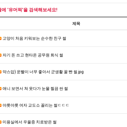
글에 '유머픽'을 검색해보세요!
제목
고양이 처음 키워보는 순수한 친구 썰
자기 돈 쓰고 현타온 공무원 회식 썰
약스압) 운빨이 너무 좋아서 군생활 꿀 빤 썰.jpg
애니 보면서 쳐 웃다가 눈물 찔끔 싼 썰
야릇야릇 여자 교도소 꼴리는 썰ㄷㄷㄷ
미용실에서 우울증 치료받은 썰