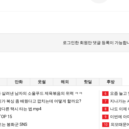
스타벅스 교환권 ·
AD
안내
금액권 매입 안내
로그인한 회원만 댓글 등록이 가능합니
만화
웃썰
해외
핫딜
후방
 살려낸 남자의 소울푸드 제육볶음의 위력 ㅋㅋ
요즘 늘고 
6
리가 복싱 좀 배웠다고 깝치는데 어떻게 할까요?
지나가는 시
7
남다른 택시 타는 법.mp4
나도 이제 
8
OP 15
이번에 아마
9
는 봉화군 SNS
외모때문에
10