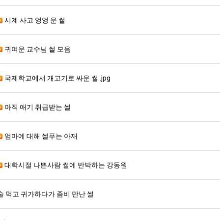
시계 사고 엉엉 운 썰
귀여운 교수님 썰 모음
국제학교에서 개고기로 싸운 썰 .jpg
아직 애기 취급받는 썰
엄마에 대해 썰푸는 아재
대학시절 나쁜사람 썰에 반박하는 강동원
술 먹고 귀가하다가 좀비 만난 썰