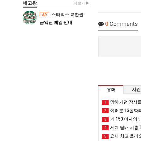
네고왕
더보기
스타벅스 교환권 ·
스타벅스 교환권 ·
AD
AD
금액권 매입 안내
금액권 매입 
0
Comments
사건
유머
망해가던 장사를
1
여러분 13살짜
2
키 150 여자의 
3
세계 담배 시총 T
4
요새 치고 올라오
5