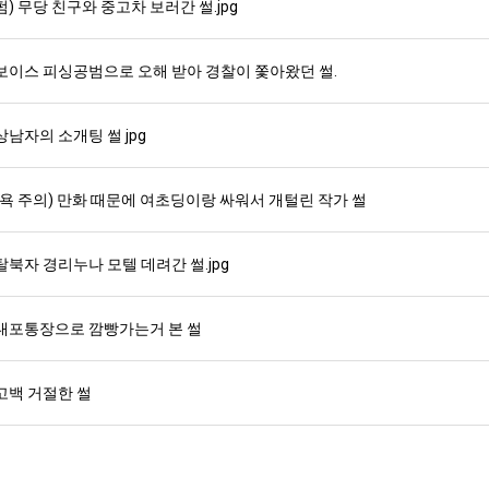
펌) 무당 친구와 중고차 보러간 썰.jpg
보이스 피싱공범으로 오해 받아 경찰이 쫓아왔던 썰.
상남자의 소개팅 썰 jpg
(욕 주의) 만화 때문에 여초딩이랑 싸워서 개털린 작가 썰
탈북자 경리누나 모텔 데려간 썰.jpg
대포통장으로 깜빵가는거 본 썰
고백 거절한 썰