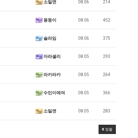
소밀면
08.06
214
몽둥이
08.06
452
슬라임
08.06
375
아라셀리
08.05
293
라카라카
08.05
264
수민이에여
08.05
366
소밀면
08.05
283
정렬