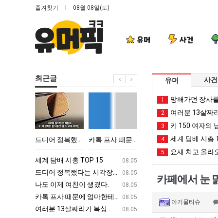
즐겨찾기
08월 08일(토)
유머
사건
최근글
사건
유머
드
카
서
양
망해가던 장사를
1
디
톡
울
산
여러분 13살짜
2
어
프
토
기
키 150 여자의 
3
정
사
박
온
세계 담배 시총 T
어떻게 쓰는지 알아?
드디어 정복했다는 시각장애 근황
카톡 프사 때문에 엄마한테 혼남;;
서울 토박이 안재현 "왜 서울로 독립해?"
4
양산 기온 닷새째 40
복
때
이
닷
요새 치고 올라오
5
했
문
안
새
ㅋㅋ
세계 담배 시총 TOP 15
퇴사했다!!!!
08.05
08.05
다
에
재
째
업
드디어 정복했다는 시각장애 근황
서울 토박이 안재현 "왜 서울로 독립해
08.05
08.05
카페에서 눈 맑
는
엄
현
40
g
나도 이제 여친이 생겼다.
양산 기온 닷새째 40도 넘겨…‘최고기온 42도 가능성
08.05
08.05
시
마
"왜
도
카톡 프사 때문에 엄마한테 혼남;;
이번에 아마존이 오픈ai에 75조 투자한
08.05
08.05
아기물티슈
각
한
서
넘
S
여러분 13살짜리가 복싱 좀 배웠다고 깝치는데 어떻게 할까요?
백종원이 알려주는 가장 최악의 창업과정 .
08.05
08.05