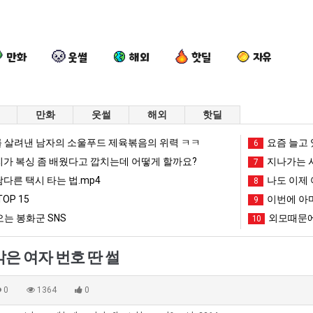
만화
웃썰
해외
핫딜
자유
만화
웃썰
해외
핫딜
여
엄
드
카
 살려낸 남자의 소울푸드 제육볶음의 위력 ㅋㅋ
요즘 늘고 
6
러
마
디
톡
리가 복싱 좀 배웠다고 깝치는데 어떻게 할까요?
지나가는 시
7
분
요
어
프
남다른 택시 타는 법.mp4
나도 이제 
8
13
새
정
사
OP 15
이번에 아마
도 넘겨…‘최고기온 42도 가능성도’
여러분 13살짜리가 복싱 좀 배웠다고 깝치는데 어떻게 할까요?
엄마 요새는 꺄! 를 어떻게 쓰는지 알아?
드디어 정복했다는 시각장애 근황
9
카톡 프사
살
는
복
때
는 봉화군 SNS
외모때문에
10
짜
꺄!
했
문
망해가던 장사를 살려낸 남자의 소울푸드 제육볶음의 위력 ㅋㅋ
세계 담배 시총 TOP 1
08.05
08.05
리
를
다
에
?"
외모때문에 인식 박살난 직업
드디어 정복했다는 시각장애
08.05
08.05
은 여자 번호 딴 썰
가
어
는
엄
도’
요즘 늘고 있다는 초등학생 등교거부.jpg
나도 이제 여친이 생겼
08.05
08.05
복
떻
시
마
 이유
엄마 요새는 꺄! 를 어떻게 쓰는지 알아?
카톡 프사 때문에 엄마한테 
08.05
08.05
0
1364
0
싱
게
각
한
JPG
요새 치고 올라오는 봉화군 SNS
여러분 13살짜리가 복싱 좀 배웠다고 깝치는데 어떻게 
08.05
08.05