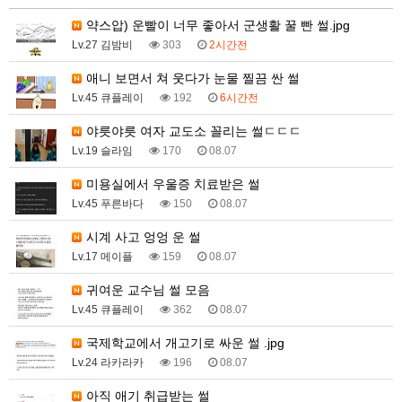
약스압) 운빨이 너무 좋아서 군생활 꿀 빤 썰.jpg
Lv.27 김밤비
303
2시간전
애니 보면서 쳐 웃다가 눈물 찔끔 싼 썰
Lv.45 큐플레이
192
6시간전
야릇야릇 여자 교도소 꼴리는 썰ㄷㄷㄷ
Lv.19 슬라임
170
08.07
미용실에서 우울증 치료받은 썰
Lv.45 푸른바다
150
08.07
시계 사고 엉엉 운 썰
Lv.17 메이플
159
08.07
귀여운 교수님 썰 모음
Lv.45 큐플레이
362
08.07
국제학교에서 개고기로 싸운 썰 .jpg
Lv.24 라카라카
196
08.07
아직 애기 취급받는 썰