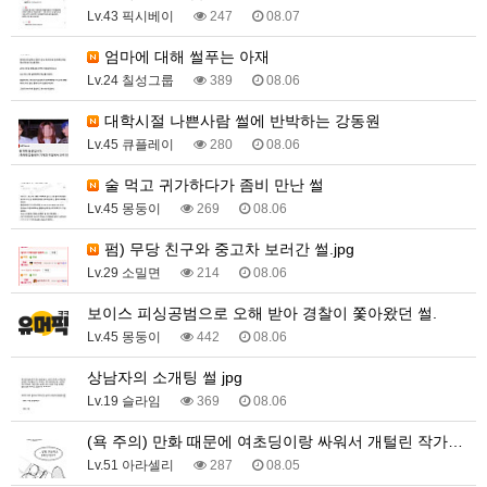
Lv.43 픽시베이
247
08.07
엄마에 대해 썰푸는 아재
Lv.24 칠성그룹
389
08.06
대학시절 나쁜사람 썰에 반박하는 강동원
Lv.45 큐플레이
280
08.06
술 먹고 귀가하다가 좀비 만난 썰
Lv.45 몽둥이
269
08.06
펌) 무당 친구와 중고차 보러간 썰.jpg
Lv.29 소밀면
214
08.06
보이스 피싱공범으로 오해 받아 경찰이 쫓아왔던 썰.
Lv.45 몽둥이
442
08.06
상남자의 소개팅 썰 jpg
Lv.19 슬라임
369
08.06
(욕 주의) 만화 때문에 여초딩이랑 싸워서 개털린 작가…
Lv.51 아라셀리
287
08.05