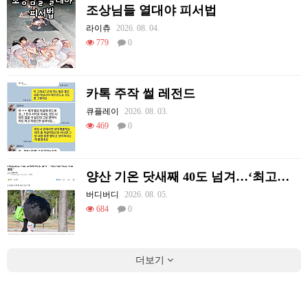
조상님들 열대야 피서법
라이츄
2026. 08. 04.
779
0
카톡 주작 썰 레전드
큐플레이
2026. 08. 03.
469
0
양산 기온 닷새째 40도 넘겨…‘최고기온 42도 가능성도’
버디버디
2026. 08. 05.
684
0
더보기