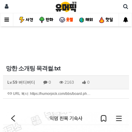
유머
사건
만화
웃썰
해외
핫딜
자
망한 소개팅 목격썰.txt
Lv.59 버디버디
0
2163
0
URL 복사: https://humorpick.com/bbs/board.ph…