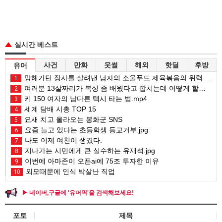
실시간 베스트
사건
만화
웃썰
해외
핫딜
후방
유머
망해가던 장사를 살려낸 남자의 소울푸드 제육볶음의 위력 ㅋㅋ
1
여러분 13살짜리가 복싱 좀 배웠다고 깝치는데 어떻게 할까요?
2
키 150 여자의 남다른 택시 타는 법.mp4
3
세계 담배 시총 TOP 15
4
요새 치고 올라오는 봉화군 SNS
5
요즘 늘고 있다는 초등학생 등교거부.jpg
6
나도 이제 여친이 생겼다.
7
지나가는 시민에게 큰 실수하는 유재석.jpg
8
이번에 아마존이 오픈ai에 75조 투자한 이유
9
외모때문에 인식 박살난 직업
10
▶ 네이버,구글에 '유머픽'을 검색해보세요!
포토
제목