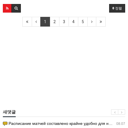
정렬
1
2
3
4
5
새댓글
Расписание матчей составлено крайне удобно для нашего часово…
08.07