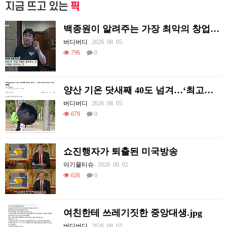
지금 뜨고 있는
픽
백종원이 알려주는 가장 최악의 창업과정 .JPG
버디버디
2026. 08. 05.
796
0
양산 기온 닷새째 40도 넘겨…‘최고기온 42도 가능성도’
버디버디
2026. 08. 05.
679
0
쇼진행자가 퇴출된 미국방송
아기물티슈
2026. 08. 02.
626
0
여친한테 쓰레기짓한 중앙대생.jpg
버디버디
2026. 08. 03.