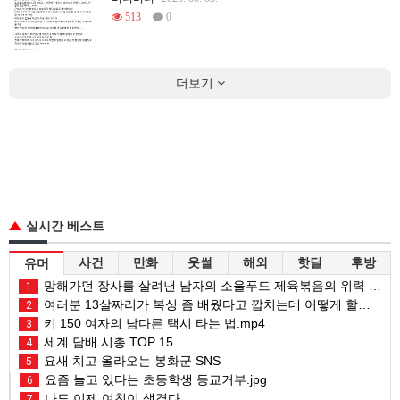
513
0
더보기
실시간 베스트
사건
만화
웃썰
해외
핫딜
후방
유머
망해가던 장사를 살려낸 남자의 소울푸드 제육볶음의 위력 ㅋㅋ
1
여러분 13살짜리가 복싱 좀 배웠다고 깝치는데 어떻게 할까요?
2
키 150 여자의 남다른 택시 타는 법.mp4
3
세계 담배 시총 TOP 15
4
요새 치고 올라오는 봉화군 SNS
5
요즘 늘고 있다는 초등학생 등교거부.jpg
6
나도 이제 여친이 생겼다.
7