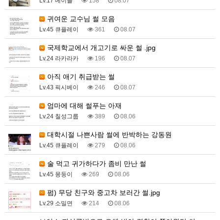
Lv.17 메이플
158
08.07
귀여운 교수님 썰 모음
Lv.45 큐플레이
361
08.07
국제학교에서 개고기로 싸운 썰 .jpg
Lv.24 라카라카
196
08.07
아직 애기 취급받는 썰
Lv.43 픽시베이
246
08.07
엄마에 대해 썰푸는 아재
Lv.24 칠성그룹
389
08.06
대학시절 나쁜사람 썰에 반박하는 강동원
Lv.45 큐플레이
279
08.06
술 먹고 귀가하다가 좀비 만난 썰
Lv.45 몽둥이
269
08.06
펌) 무당 친구와 중고차 보러간 썰.jpg
Lv.29 소밀면
214
08.06