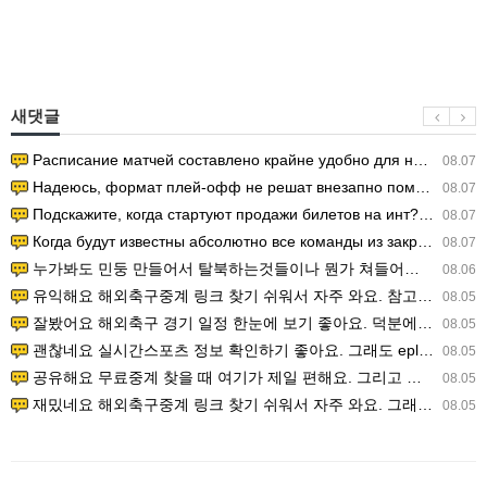
새댓글
Расписание матчей составлено крайне удобно для нашего часово…
08.07
Надеюсь, формат плей-офф не решат внезапно поменять. https:/…
08.07
Подскажите, когда стартуют продажи билетов на инт? https://g…
08.07
Когда будут известны абсолютно все команды из закрытых квали…
08.07
누가봐도 민둥 만들어서 탈북하는것들이나 뭔가 쳐들어오는 낌새를 미리 알아차리기 위함이지 저걸 전쟁준비라고 하…
08.06
유익해요 해외축구중계 링크 찾기 쉬워서 자주 와요. 참고로 무료스포츠중계 정보 확인할 때 출처 꼭 체크해요.…
08.05
잘봤어요 해외축구 경기 일정 한눈에 보기 좋아요. 덕분에 epl중계 볼 때 공식 중계 채널 먼저 찾아봐요. …
08.05
괜찮네요 실시간스포츠 정보 확인하기 좋아요. 그래도 epl중계 볼 때 공식 중계 채널 먼저 찾아봐요. 북마크…
08.05
공유해요 무료중계 찾을 때 여기가 제일 편해요. 그리고 무료스포츠중계 정보 확인할 때 출처 꼭 체크해요. 앞…
08.05
재밌네요 해외축구중계 링크 찾기 쉬워서 자주 와요. 그래서 해외축구중계도 정식 서비스로 봐야 안전해요. 다음…
08.05