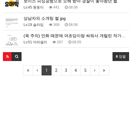
보이스 피싱공범으로 오해 받아 경찰이 쫓아왔던 썰.
Lv.45 몽둥이
441
08.06
상남자의 소개팅 썰 jpg
Lv.19 슬라임
369
08.06
(욕 주의) 만화 때문에 여초딩이랑 싸워서 개털린 작가…
Lv.51 아라셀리
287
08.05
정렬
1
2
3
4
5