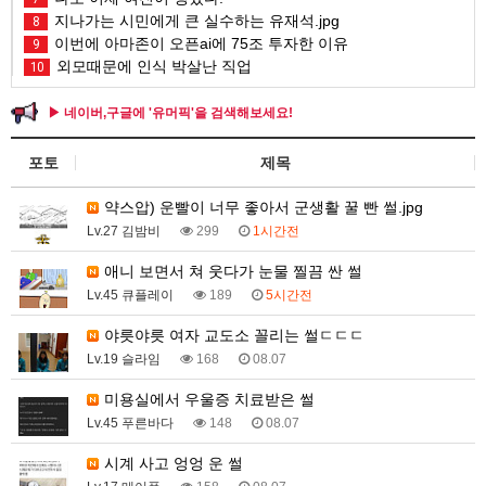
지나가는 시민에게 큰 실수하는 유재석.jpg
8
이번에 아마존이 오픈ai에 75조 투자한 이유
9
외모때문에 인식 박살난 직업
10
▶ 네이버,구글에 '유머픽'을 검색해보세요!
포토
제목
약스압) 운빨이 너무 좋아서 군생활 꿀 빤 썰.jpg
Lv.27 김밤비
299
1시간전
애니 보면서 쳐 웃다가 눈물 찔끔 싼 썰
Lv.45 큐플레이
189
5시간전
야릇야릇 여자 교도소 꼴리는 썰ㄷㄷㄷ
Lv.19 슬라임
168
08.07
미용실에서 우울증 치료받은 썰
Lv.45 푸른바다
148
08.07
시계 사고 엉엉 운 썰