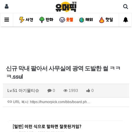
유머
사건
만화
웃썰
해외
핫딜
자
신규 막내 팔아서 사무실에 광역 도발한 썰 ㅋㅋ
ㅋ.ssul
Lv.51 아기물티슈
0
1993
0
URL 복사: https://humorpick.com/bbs/board.ph…