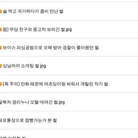
술 먹고 귀가하다가 좀비 만난 썰
펌) 무당 친구와 중고차 보러간 썰.jpg
보이스 피싱공범으로 오해 받아 경찰이 쫓아왔던 썰.
상남자의 소개팅 썰 jpg
(욕 주의) 만화 때문에 여초딩이랑 싸워서 개털린 작가 썰
탈북자 경리누나 모텔 데려간 썰.jpg
대포통장으로 깜빵가는거 본 썰