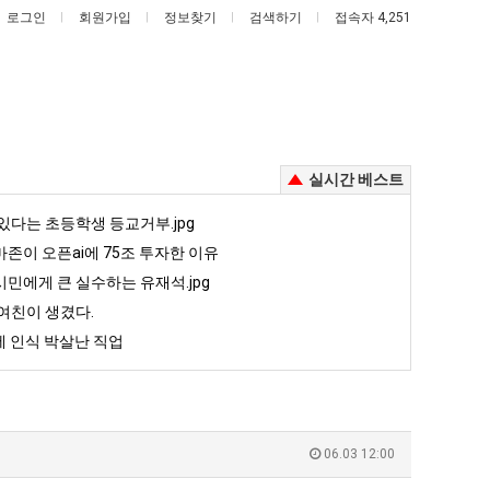
로그인
회원가입
정보찾기
검색하기
접속자 4,251
실시간 베스트
엄
서
있다는 초등학생 등교거부.jpg
마
울
존이 오픈ai에 75조 투자한 이유
요
토
민에게 큰 실수하는 유재석.jpg
새
박
여친이 생겼다.
이제 여친이 생겼다.
엄마 요새는 꺄! 를 어떻게 쓰는지 알아?
서울 토박이 안재현 "왜 서울로 독립해?"
는
이
 인식 박살난 직업
꺄!
안
5
퇴사했다!!!!
08.05
08.05
를
재
 근황
서울 토박이 안재현 "왜 서울로 독립해?"
08.05
08.05
어
현
다.
양산 기온 닷새째 40도 넘겨…‘최고기온 42도 가능성도’
08.05
08.05
떻
"왜
혼남;;
이번에 아마존이 오픈ai에 75조 투자한 이유
08.05
08.05
06.03 12:00
게
서
할까요?
백종원이 알려주는 가장 최악의 창업과정 .JPG
08.05
08.05