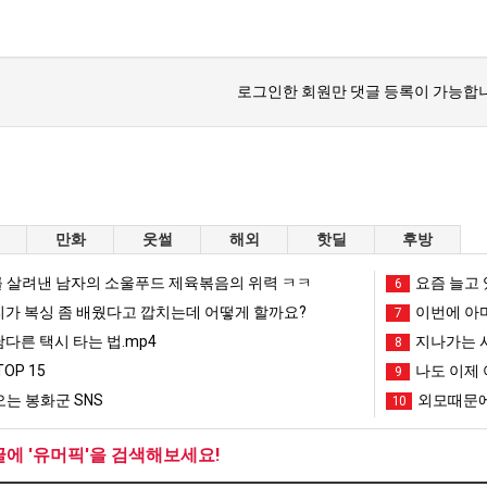
로그인한 회원만 댓글 등록이 가능합니
만화
웃썰
해외
핫딜
후방
 살려낸 남자의 소울푸드 제육볶음의 위력 ㅋㅋ
요즘 늘고 
6
리가 복싱 좀 배웠다고 깝치는데 어떻게 할까요?
이번에 아마
7
남다른 택시 타는 법.mp4
지나가는 시
8
OP 15
나도 이제 
9
는 봉화군 SNS
외모때문에
10
글에 '유머픽'을 검색해보세요!