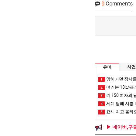
0
Comments
사건
유머
망해가던 장사를
1
여러분 13살짜
2
키 150 여자의 
3
세계 담배 시총 T
4
요새 치고 올라오
5
▶ 네이버,구