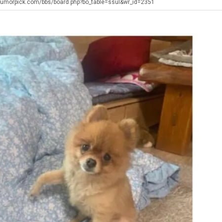
에
겨…‘최
humorpick.com/bbs/board.php?bo_table=ssul&wr_id=2351
75
고
조
기
. …
재밌네요 축구중계 생각할 때 도움 되는 팁이 많네요. 그리고 해외축구 경기 볼 때 정식 스트리밍 서비스 이용…
너무 슬프당...
08.05
08.04
투
온
에도 여기 …
좋네요 축구무료중계 사이트 중에 여기가 최고예요. 참고로 축구무료중계도 합법적인 곳에서 봐야 마음 편해요. …
ㅠ
08.05
08.04
자
42
요. 앞으로…
재밌네요 요즘 스포츠중계 볼 때마다 이 사이트 먼저 들어와요. 그래도 축구무료중계도 합법적인 곳에서 봐야 마…
존온나 비호감 퉤
08.05
08.04
한
도
해요. 주변…
좋네요 epl중계 일정 확인할 때 유용해요. 그런데 무료스포츠중계 정보 확인할 때 출처 꼭 체크해요. 계속 …
08.05
08.04
이
가
해요. 주변…
공유해요 요즘 스포츠중계 볼 때마다 이 사이트 먼저 들어와요. 그런데 축구무료중계도 합법적인 곳에서 봐야 마…
08.05
08.04
유
능
이용해요.…
공유해요 무료중계 찾을 때 여기가 제일 편해요. 참고로 무료스포츠중계 정보 확인할 때 출처 꼭 체크해요. 북…
08.05
08.04
성
 다…
좋네요 무료중계 찾을 때 여기가 제일 편해요. 그치만 축구무료중계도 합법적인 곳에서 봐야 마음 편해요. 앞으…
08.04
08.04
도’
 곳만 이용…
공유해요 epl중계 일정 확인할 때 유용해요. 그런데 epl중계 볼 때 공식 중계 채널 먼저 찾아봐요. 다음…
08.04
08.04
이용해요. …
잘봤어요 epl중계 일정 확인할 때 유용해요. 그래서 해외축구중계도 정식 서비스로 봐야 안전해요. 북마크 해…
08.04
08.04
요.…
재밌네요 해외축구 경기 일정 한눈에 보기 좋아요. 그나저나 스포츠무료중계 찾을 때 신뢰할 수 있는 곳만 이용…
08.04
08.04
를게…
도움돼요 실시간스포츠 정보 확인하기 좋아요. 그래서 스포츠중계는 합법적인 경로로만 시청하려 해요. 앞으로도 …
08.04
08.04
비스 이용해…
추천해요 해외축구 경기 일정 한눈에 보기 좋아요. 그치만 축구중계 보면서 불법 사이트는 피해요. 덕분에 더 …
08.04
08.04
주변에도 추…
헐 닮았네요...ㅋ
08.04
07.30
전해…
내 알빠가 아닌데 시간내서 가줘야하는 이유가?
08.04
07.26
은 …
옷을 벗어 던지면 된다
08.04
07.21