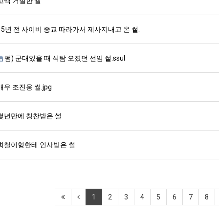
고백 거절한 썰
15년 전 사이비 종교 따라가서 제사지내고 온 썰.
펌) 군대있을 때 식탐 오졌던 선임 썰.ssul
배우 조진웅 썰.jpg
몇년만에 칭찬받은 썰
희철이형한테 인사받은 썰
1
2
3
4
5
6
7
8