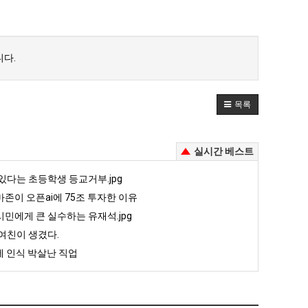
다.
목록
실시간 베스트
있다는 초등학생 등교거부.jpg
존이 오픈ai에 75조 투자한 이유
민에게 큰 실수하는 유재석.jpg
여친이 생겼다.
 인식 박살난 직업