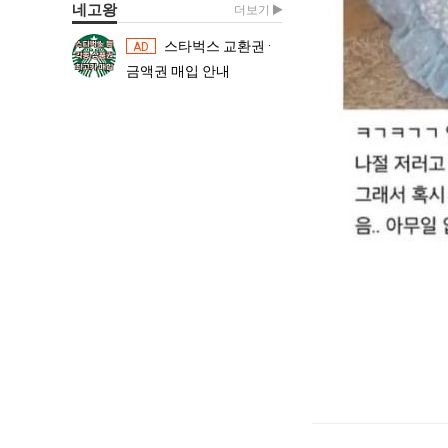
네고왕
더보기
스타벅스 교환권 ·
스타벅스 교환권 ·
AD
AD
금액권 매입 안내
금액권 매입 