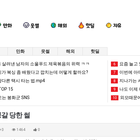
만화
웃썰
해외
핫딜
자유
만화
웃썰
해외
핫딜
이
양
세
나
 살려낸 남자의 소울푸드 제육볶음의 위력 ㅋㅋ
요즘 늘고 
6
번
산
계
도
리가 복싱 좀 배웠다고 깝치는데 어떻게 할까요?
이번에 아마
7
에
기
담
이
남다른 택시 타는 법.mp4
지나가는 시
8
아
온
배
제
OP 15
나도 이제 
현 "왜 서울로 독립해?"
이번에 아마존이 오픈ai에 75조 투자한 이유
양산 기온 닷새째 40도 넘겨…‘최고기온 42도 가능성도’
세계 담배 시총 TOP 15
9
나도 
마
닷
시
여
는 봉화군 SNS
외모때문에
10
존
새
총
친
망해가던 장사를 살려낸 남자의 소울푸드 제육볶음의 위력 ㅋㅋ
세계 담배 시총 TOP 1
08.05
08.05
이
째
TOP
이
?"
외모때문에 인식 박살난 직업
드디어 정복했다는 시각장애
08.05
08.05
갈 당한 썰
오
40
15
생
도’
요즘 늘고 있다는 초등학생 등교거부.jpg
나도 이제 여친이 생겼
08.05
08.05
픈
도
겼
 이유
엄마 요새는 꺄! 를 어떻게 쓰는지 알아?
카톡 프사 때문에 엄마한테 
08.05
08.05
0
1464
0
ai
넘
다.
JPG
요새 치고 올라오는 봉화군 SNS
여러분 13살짜리가 복싱 좀 배웠다고 깝치는데 어떻게 
08.05
08.05