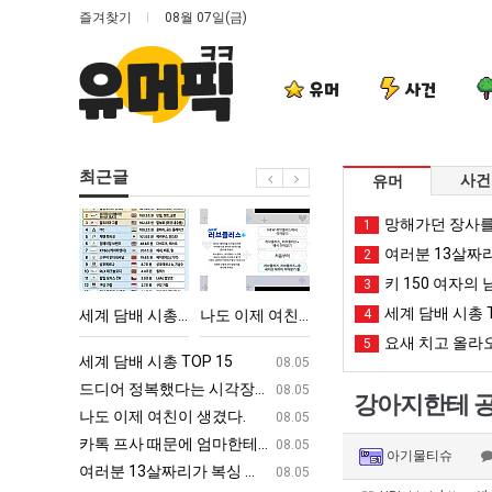
즐겨찾기
08월 07일(금)
유머
사건
최근글
사건
유머
세
나
엄
서
망해가던 장사를
1
계
도
마
울
여러분 13살짜
2
담
이
요
토
키 150 여자의 
3
배
제
새
박
세계 담배 시총 T
‘최고기온 42도 가능성도’
세계 담배 시총 TOP 15
나도 이제 여친이 생겼다.
엄마 요새는 꺄! 를 어떻게 쓰는지 알아?
4
서울 토박이 안재
시
여
는
이
요새 치고 올라오
5
총
친
꺄!
안
ㅋㅋ
세계 담배 시총 TOP 15
퇴사했다!!!!
08.05
08.05
TOP
이
를
재
업
드디어 정복했다는 시각장애 근황
서울 토박이 안재현 "왜 서울로 독립해
08.05
08.05
강아지한테 공
15
생
어
현
g
나도 이제 여친이 생겼다.
양산 기온 닷새째 40도 넘겨…‘최고기온 42도 가능성
08.05
08.05
겼
떻
"왜
카톡 프사 때문에 엄마한테 혼남;;
이번에 아마존이 오픈ai에 75조 투자한
08.05
08.05
아기물티슈
다.
게
서
S
여러분 13살짜리가 복싱 좀 배웠다고 깝치는데 어떻게 할까요?
백종원이 알려주는 가장 최악의 창업과정 .
08.05
08.05