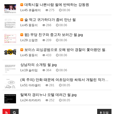
대학시절 나쁜사람 썰에 반박하는 강동원
Lv.45 큐플레이
275
08.06
술 먹고 귀가하다가 좀비 만난 썰
Lv.45 몽둥이
266
08.06
펌) 무당 친구와 중고차 보러간 썰.jpg
Lv.29 소밀면
209
08.06
보이스 피싱공범으로 오해 받아 경찰이 쫓아왔던 썰.
Lv.45 몽둥이
433
08.06
상남자의 소개팅 썰 jpg
Lv.19 슬라임
364
08.06
(욕 주의) 만화 때문에 여초딩이랑 싸워서 개털린 작가…
Lv.51 아라셀리
281
08.05
탈북자 경리누나 모텔 데려간 썰.jpg
Lv.24 라카라카
252
08.05
정렬