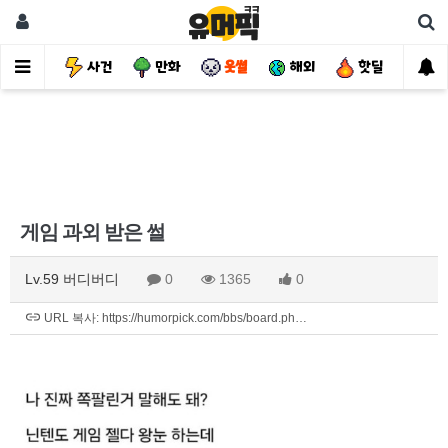
유머
사건
만화
웃썰
해외
핫딜
자
게임 과외 받은 썰
Lv.59 버디버디
0
1365
0
URL 복사: https://humorpick.com/bbs/board.ph…