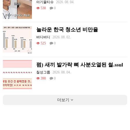
아기물티슈
2026. 08. 04.
538
0
놀라운 한국 청소년 비만율
버디버디
2026. 08. 02.
525
0
펌) 새끼 발가락 뼈 사분오열된 썰.ssul
칠성그룹
2026. 08. 04.
390
0
더보기