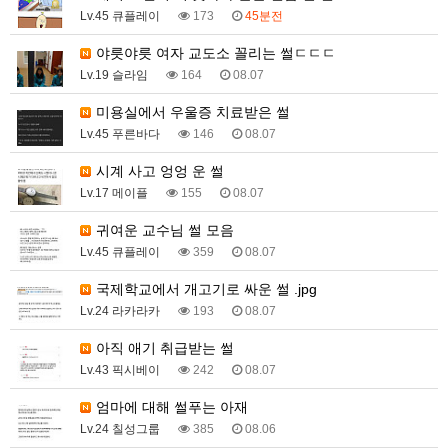
Lv.45 큐플레이
173
45분전
야릇야릇 여자 교도소 꼴리는 썰ㄷㄷㄷ
Lv.19 슬라임
164
08.07
미용실에서 우울증 치료받은 썰
Lv.45 푸른바다
146
08.07
시계 사고 엉엉 운 썰
Lv.17 메이플
155
08.07
귀여운 교수님 썰 모음
Lv.45 큐플레이
359
08.07
국제학교에서 개고기로 싸운 썰 .jpg
Lv.24 라카라카
193
08.07
아직 애기 취급받는 썰
Lv.43 픽시베이
242
08.07
엄마에 대해 썰푸는 아재
Lv.24 칠성그룹
385
08.06