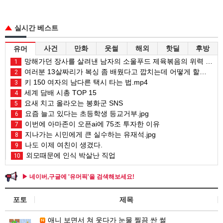
실시간 베스트
사건
만화
웃썰
해외
핫딜
후방
유머
망해가던 장사를 살려낸 남자의 소울푸드 제육볶음의 위력 ㅋㅋ
1
여러분 13살짜리가 복싱 좀 배웠다고 깝치는데 어떻게 할까요?
2
키 150 여자의 남다른 택시 타는 법.mp4
3
세계 담배 시총 TOP 15
4
요새 치고 올라오는 봉화군 SNS
5
요즘 늘고 있다는 초등학생 등교거부.jpg
6
이번에 아마존이 오픈ai에 75조 투자한 이유
7
지나가는 시민에게 큰 실수하는 유재석.jpg
8
나도 이제 여친이 생겼다.
9
외모때문에 인식 박살난 직업
10
▶ 네이버,구글에 '유머픽'을 검색해보세요!
포토
제목
애니 보면서 쳐 웃다가 눈물 찔끔 싼 썰