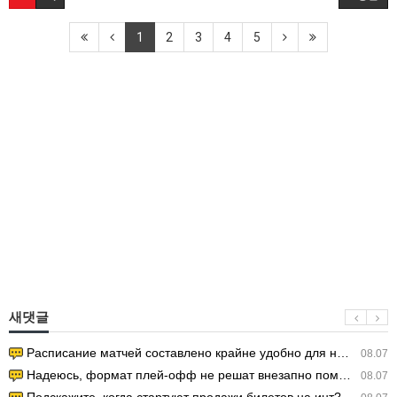
1
2
3
4
5
새댓글
Расписание матчей составлено крайне удобно для нашего часово…
08.07
Надеюсь, формат плей-офф не решат внезапно поменять. https:/…
08.07