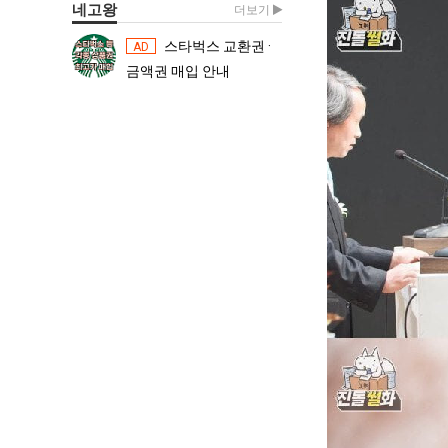
네고왕
더보기
스타벅스 교환권 ·
스타벅스 교환권 ·
AD
AD
금액권 매입 안내
금액권 매입 