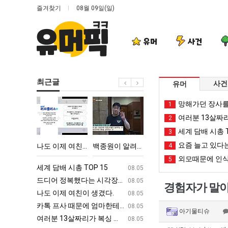
즐겨찾기
08월 09일(일)
유머
사건
최근글
사건
유머
나
백
양
드
망해가던 장사를
1
도
종
산
디
여러분 13살짜
2
이
원
기
어
세계 담배 시총 T
3
제
이
온
정
요즘 늘고 있다는
다고 깝치는데 어떻게 할까요?
나도 이제 여친이 생겼다.
백종원이 알려주는 가장 최악의 창업과정 .JPG
양산 기온 닷새째 40도 넘겨…‘최고기온 42도 가능성도’
4
드디어 정복했
여
알
닷
복
외모때문에 인식
5
친
려
새
했
ㅋㅋ
세계 담배 시총 TOP 15
퇴사했다!!!!
08.05
08.05
이
주
째
다
업
드디어 정복했다는 시각장애 근황
서울 토박이 안재현 "왜 서울로 독립해
08.05
08.05
경험자가 말아주
생
는
40
는
g
나도 이제 여친이 생겼다.
양산 기온 닷새째 40도 넘겨…‘최고기온 42도 가능성
08.05
08.05
겼
가
도
시
카톡 프사 때문에 엄마한테 혼남;;
이번에 아마존이 오픈ai에 75조 투자한
08.05
08.05
아기물티슈
다.
장
넘
각
S
여러분 13살짜리가 복싱 좀 배웠다고 깝치는데 어떻게 할까요?
백종원이 알려주는 가장 최악의 창업과정 .
08.05
08.05