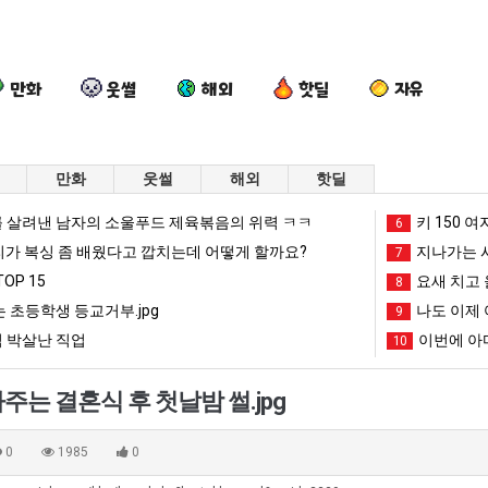
만화
웃썰
해외
핫딜
자유
만화
웃썰
해외
핫딜
외
여
나
백
 살려낸 남자의 소울푸드 제육볶음의 위력 ㅋㅋ
키 150 여
6
모
러
도
종
리가 복싱 좀 배웠다고 깝치는데 어떻게 할까요?
지나가는 시
7
때
분
이
원
OP 15
요새 치고 
8
문
13
제
이
 초등학생 등교거부.jpg
나도 이제 
다는 시각장애 근황
외모때문에 인식 박살난 직업
여러분 13살짜리가 복싱 좀 배웠다고 깝치는데 어떻게 할까요?
나도 이제 여친이 생겼다.
9
백종원이 알려
에
살
여
알
 박살난 직업
이번에 아마
10
인
짜
친
려
망해가던 장사를 살려낸 남자의 소울푸드 제육볶음의 위력 ㅋㅋ
세계 담배 시총 TOP 1
08.05
08.05
식
리
이
주
?"
외모때문에 인식 박살난 직업
드디어 정복했다는 시각장애
08.05
08.05
는 결혼식 후 첫날밤 썰.jpg
박
가
생
는
도’
요즘 늘고 있다는 초등학생 등교거부.jpg
나도 이제 여친이 생겼
08.05
08.05
살
복
겼
가
 이유
엄마 요새는 꺄! 를 어떻게 쓰는지 알아?
카톡 프사 때문에 엄마한테 
08.05
08.05
0
1985
0
난
싱
다.
장
JPG
요새 치고 올라오는 봉화군 SNS
여러분 13살짜리가 복싱 좀 배웠다고 깝치는데 어떻게 
08.05
08.05