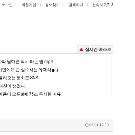
로그인
회원가입
정보찾기
검색하기
접속자 2,713
실시간 베스트
양
드
자의 남다른 택시 타는 법.mp4
산
디
민에게 큰 실수하는 유재석.jpg
기
어
올라오는 봉화군 SNS
온
정
여친이 생겼다.
주는 가장 최악의 창업과정 .JPG
양산 기온 닷새째 40도 넘겨…‘최고기온 42도 가능성도’
드디어 정복했다는 시각장애 근황
닷
복
존이 오픈ai에 75조 투자한 이유
새
했
5
퇴사했다!!!!
08.05
08.05
째
다
 근황
서울 토박이 안재현 "왜 서울로 독립해?"
08.05
08.05
40
는
다.
양산 기온 닷새째 40도 넘겨…‘최고기온 42도 가능성도’
08.05
08.05
도
시
혼남;;
이번에 아마존이 오픈ai에 75조 투자한 이유
08.05
08.05
06.01 12:00
넘
각
할까요?
백종원이 알려주는 가장 최악의 창업과정 .JPG
08.05
08.05