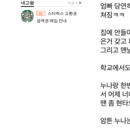
네고왕
더보기
스타벅스 교환권 ·
스타벅스 교환권 ·
AD
AD
금액권 매입 안내
금액권 매입 