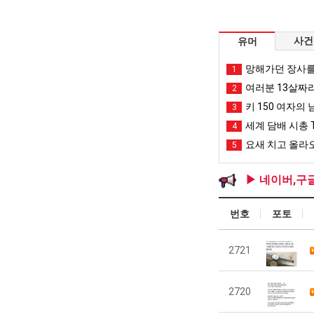
사건
유머
망해가던 장사를
1
여러분 13살짜
2
키 150 여자의 
3
세계 담배 시총 T
4
요새 치고 올라오
5
▶ 네이버,구
번호
포토
2721
2720