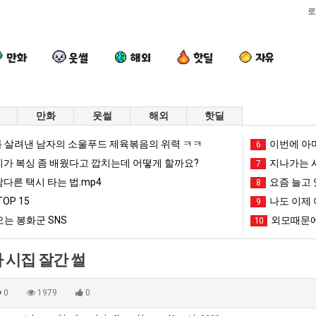
로
만화
웃썰
해외
핫딜
자유
만화
웃썰
해외
핫딜
요
외
나
이
 살려낸 남자의 소울푸드 제육볶음의 위력 ㅋㅋ
이번에 아마
6
즘
모
도
번
리가 복싱 좀 배웠다고 깝치는데 어떻게 할까요?
지나가는 시
7
늘
때
이
에
남다른 택시 타는 법.mp4
요즘 늘고 
8
고
문
제
아
OP 15
나도 이제 
가장 최악의 창업과정 .JPG
요즘 늘고 있다는 초등학생 등교거부.jpg
외모때문에 인식 박살난 직업
나도 이제 여친이 생겼다.
9
이번에 아마
있
에
여
마
는 봉화군 SNS
외모때문에
10
다
인
친
존
망해가던 장사를 살려낸 남자의 소울푸드 제육볶음의 위력 ㅋㅋ
세계 담배 시총 TOP 1
08.05
08.05
는
식
이
이
?"
외모때문에 인식 박살난 직업
드디어 정복했다는 시각장애
08.05
08.05
 시집 잘간 썰
초
박
생
오
도’
요즘 늘고 있다는 초등학생 등교거부.jpg
나도 이제 여친이 생겼
08.05
08.05
등
살
겼
픈
 이유
엄마 요새는 꺄! 를 어떻게 쓰는지 알아?
카톡 프사 때문에 엄마한테 
08.05
08.05
0
1979
0
학
난
다.
ai
JPG
요새 치고 올라오는 봉화군 SNS
여러분 13살짜리가 복싱 좀 배웠다고 깝치는데 어떻게 
08.05
08.05