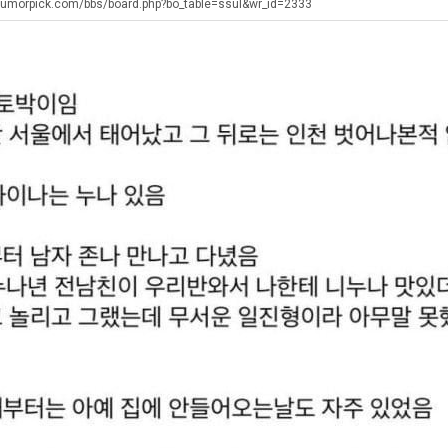
생
직
에
humorpick.com/bbs/board.php?bo_table=ssul&wr_id=2333
등
업
75
교
조
. …
재밌네요 축구중계 생각할 때 도움 되는 팁이 많네요. 그리고 해외축구 경기 볼 때 정식 스트리밍 서비스 이용…
너무 슬프당...
08.05
08.04
거
투
에도 여기 …
좋네요 축구무료중계 사이트 중에 여기가 최고예요. 참고로 축구무료중계도 합법적인 곳에서 봐야 마음 편해요. …
ㅠ
08.05
08.04
부.jpg
자
요. 앞으로…
재밌네요 요즘 스포츠중계 볼 때마다 이 사이트 먼저 들어와요. 그래도 축구무료중계도 합법적인 곳에서 봐야 마…
존온나 비호감 퉤
08.05
08.04
한
해요. 주변…
좋네요 epl중계 일정 확인할 때 유용해요. 그런데 무료스포츠중계 정보 확인할 때 출처 꼭 체크해요. 계속 …
08.05
08.04
이
해요. 주변…
공유해요 요즘 스포츠중계 볼 때마다 이 사이트 먼저 들어와요. 그런데 축구무료중계도 합법적인 곳에서 봐야 마…
08.05
08.04
유
이용해요.…
공유해요 무료중계 찾을 때 여기가 제일 편해요. 참고로 무료스포츠중계 정보 확인할 때 출처 꼭 체크해요. 북…
08.05
08.04
 다…
좋네요 무료중계 찾을 때 여기가 제일 편해요. 그치만 축구무료중계도 합법적인 곳에서 봐야 마음 편해요. 앞으…
08.04
08.04
 곳만 이용…
공유해요 epl중계 일정 확인할 때 유용해요. 그런데 epl중계 볼 때 공식 중계 채널 먼저 찾아봐요. 다음…
08.04
08.04
이용해요. …
잘봤어요 epl중계 일정 확인할 때 유용해요. 그래서 해외축구중계도 정식 서비스로 봐야 안전해요. 북마크 해…
08.04
08.04
요.…
재밌네요 해외축구 경기 일정 한눈에 보기 좋아요. 그나저나 스포츠무료중계 찾을 때 신뢰할 수 있는 곳만 이용…
08.04
08.04
를게…
도움돼요 실시간스포츠 정보 확인하기 좋아요. 그래서 스포츠중계는 합법적인 경로로만 시청하려 해요. 앞으로도 …
08.04
08.04
비스 이용해…
추천해요 해외축구 경기 일정 한눈에 보기 좋아요. 그치만 축구중계 보면서 불법 사이트는 피해요. 덕분에 더 …
08.04
08.04
주변에도 추…
헐 닮았네요...ㅋ
08.04
07.30
전해…
내 알빠가 아닌데 시간내서 가줘야하는 이유가?
08.04
07.26
은 …
옷을 벗어 던지면 된다
08.04
07.21