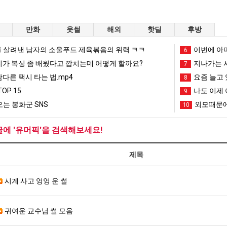
만화
웃썰
해외
핫딜
후방
 살려낸 남자의 소울푸드 제육볶음의 위력 ㅋㅋ
이번에 아마
6
리가 복싱 좀 배웠다고 깝치는데 어떻게 할까요?
지나가는 시
7
남다른 택시 타는 법.mp4
요즘 늘고 
8
OP 15
나도 이제 
9
는 봉화군 SNS
외모때문에
10
글에 '유머픽'을 검색해보세요!
제목
시계 사고 엉엉 운 썰
귀여운 교수님 썰 모음