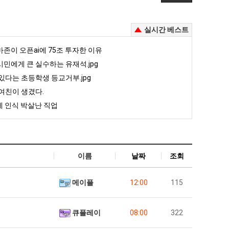
실시간 베스트
존이 오픈ai에 75조 투자한 이유
민에게 큰 실수하는 유재석.jpg
있다는 초등학생 등교거부.jpg
여친이 생겼다.
 인식 박살난 직업
이름
날짜
조회
메이플
12:00
115
큐플레이
08:00
322