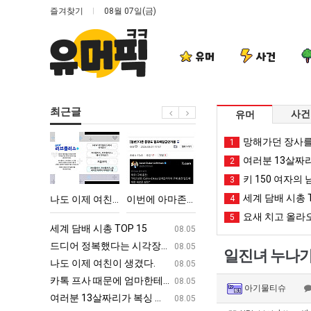
즐겨찾기
08월 07일(금)
유머
사건
최근글
사건
유머
나
이
망
백
망해가던 장사를
1
도
번
해
종
여러분 13살짜
2
이
에
가
원
키 150 여자의 
3
제
아
던
이
세계 담배 시총 T
 박살난 직업
나도 이제 여친이 생겼다.
이번에 아마존이 오픈ai에 75조 투자한 이유
망해가던 장사를 살려낸 남자의 소울푸드 제육볶음의 위력 ㅋㅋ
4
백종원이 알려주는 
여
마
장
알
요새 치고 올라오
5
친
존
사
려
ㅋㅋ
세계 담배 시총 TOP 15
퇴사했다!!!!
08.05
08.05
이
이
를
주
업
드디어 정복했다는 시각장애 근황
서울 토박이 안재현 "왜 서울로 독립해
08.05
08.05
일진녀 누나가
생
오
살
는
g
나도 이제 여친이 생겼다.
양산 기온 닷새째 40도 넘겨…‘최고기온 42도 가능성
08.05
08.05
겼
픈
려
가
카톡 프사 때문에 엄마한테 혼남;;
이번에 아마존이 오픈ai에 75조 투자한
08.05
08.05
아기물티슈
다.
ai
낸
장
S
여러분 13살짜리가 복싱 좀 배웠다고 깝치는데 어떻게 할까요?
백종원이 알려주는 가장 최악의 창업과정 .
08.05
08.05