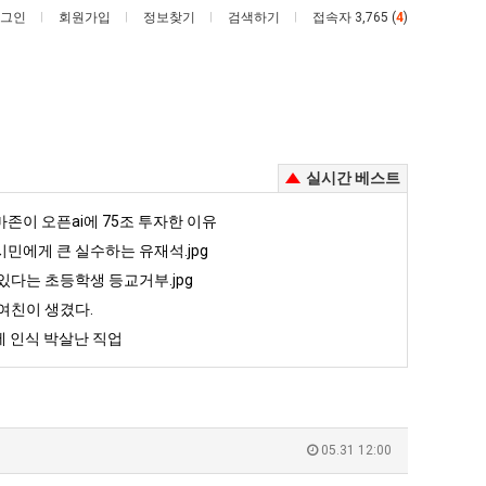
그인
회원가입
정보찾기
검색하기
접속자 3,765 (
4
)
실시간 베스트
망
백
존이 오픈ai에 75조 투자한 이유
해
종
민에게 큰 실수하는 유재석.jpg
가
원
있다는 초등학생 등교거부.jpg
던
이
여친이 생겼다.
존이 오픈ai에 75조 투자한 이유
망해가던 장사를 살려낸 남자의 소울푸드 제육볶음의 위력 ㅋㅋ
백종원이 알려주는 가장 최악의 창업과정 .JPG
장
알
 인식 박살난 직업
사
려
5
퇴사했다!!!!
08.05
08.05
를
주
 근황
서울 토박이 안재현 "왜 서울로 독립해?"
08.05
08.05
살
는
다.
양산 기온 닷새째 40도 넘겨…‘최고기온 42도 가능성도’
08.05
08.05
려
가
혼남;;
이번에 아마존이 오픈ai에 75조 투자한 이유
08.05
08.05
05.31 12:00
낸
장
할까요?
백종원이 알려주는 가장 최악의 창업과정 .JPG
08.05
08.05