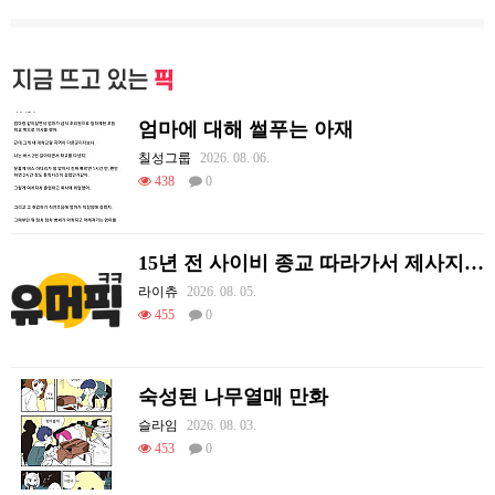
지금 뜨고 있는
픽
엄마에 대해 썰푸는 아재
칠성그룹
2026. 08. 06.
438
0
15년 전 사이비 종교 따라가서 제사지내고 온 썰.
라이츄
2026. 08. 05.
455
0
숙성된 나무열매 만화
슬라임
2026. 08. 03.
453
0