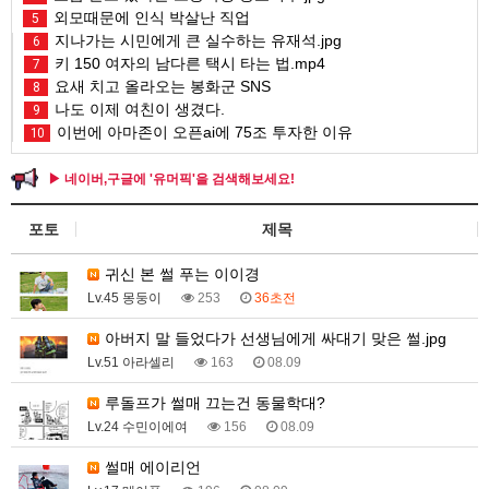
외모때문에 인식 박살난 직업
5
지나가는 시민에게 큰 실수하는 유재석.jpg
6
키 150 여자의 남다른 택시 타는 법.mp4
7
요새 치고 올라오는 봉화군 SNS
8
나도 이제 여친이 생겼다.
9
이번에 아마존이 오픈ai에 75조 투자한 이유
10
▶ 네이버,구글에 '유머픽'을 검색해보세요!
포토
제목
귀신 본 썰 푸는 이이경
Lv.45 몽둥이
253
36초전
아버지 말 들었다가 선생님에게 싸대기 맞은 썰.jpg
Lv.51 아라셀리
163
08.09
루돌프가 썰매 끄는건 동물학대?
Lv.24 수민이에여
156
08.09
썰매 에이리언