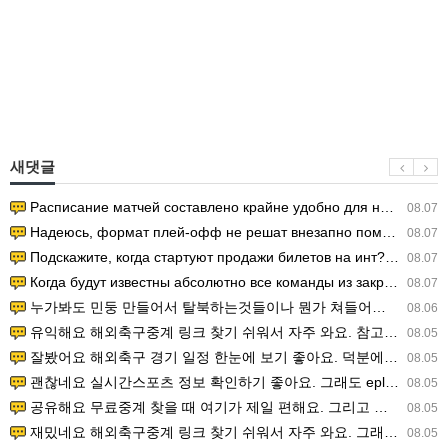
새댓글
Расписание матчей составлено крайне удобно для нашего часово…
08.07
Надеюсь, формат плей-офф не решат внезапно поменять. https:/…
08.07
Подскажите, когда стартуют продажи билетов на инт? https://g…
08.07
Когда будут известны абсолютно все команды из закрытых квали…
08.07
누가봐도 민둥 만들어서 탈북하는것들이나 뭔가 쳐들어오는 낌새를 미리 알아차리기 위함이지 저걸 전쟁준비라고 하…
08.06
유익해요 해외축구중계 링크 찾기 쉬워서 자주 와요. 참고로 무료스포츠중계 정보 확인할 때 출처 꼭 체크해요.…
08.05
잘봤어요 해외축구 경기 일정 한눈에 보기 좋아요. 덕분에 epl중계 볼 때 공식 중계 채널 먼저 찾아봐요. …
08.05
괜찮네요 실시간스포츠 정보 확인하기 좋아요. 그래도 epl중계 볼 때 공식 중계 채널 먼저 찾아봐요. 북마크…
08.05
공유해요 무료중계 찾을 때 여기가 제일 편해요. 그리고 무료스포츠중계 정보 확인할 때 출처 꼭 체크해요. 앞…
08.05
재밌네요 해외축구중계 링크 찾기 쉬워서 자주 와요. 그래서 해외축구중계도 정식 서비스로 봐야 안전해요. 다음…
08.05