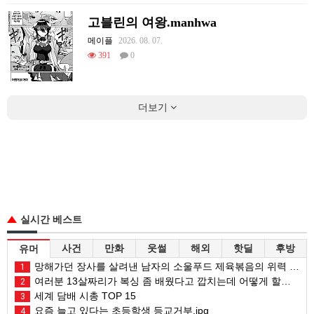
고블린의 여왕.manhwa
메이플
2026. 08. 07.
391
0
더보기
실시간 베스트
사건
만화
웃썰
해외
핫딜
후방
유머
망해가던 장사를 살려낸 남자의 소울푸드 제육볶음의 위력 ㅋㅋ
1
여러분 13살짜리가 복싱 좀 배웠다고 깝치는데 어떻게 할까요?
2
세계 담배 시총 TOP 15
3
요즘 늘고 있다는 초등학생 등교거부.jpg
4