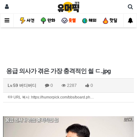
유머
사건
만화
웃썰
해외
핫딜
자
응급 의사가 겪은 가장 충격적인 썰 ㄷ..jpg
Lv.59 버디버디
0
2287
0
URL 복사: https://humorpick.com/bbs/board.ph…