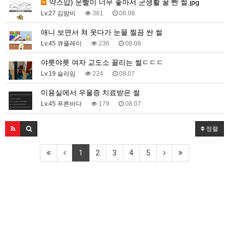
약스압) 운빨이 너무 좋아서 군생활 꿀 빤 썰.jpg
Lv.27 김밤비
361
08.08
애니 보면서 쳐 웃다가 눈물 찔끔 싼 썰
Lv.45 큐플레이
236
08.08
야릇야릇 여자 교도소 꼴리는 썰ㄷㄷㄷ
Lv.19 슬라임
224
08.07
미용실에서 우울증 치료받은 썰
Lv.45 푸른바다
179
08.07
정렬
1
2
3
4
5