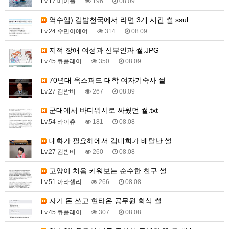
Lv.17 메이플
196
08.09
역수입) 김밥천국에서 라면 3개 시킨 썰.ssul
Lv.24 수민이에여
314
08.09
지적 장애 여성과 산부인과 썰.JPG
Lv.45 큐플레이
350
08.09
70년대 옥스퍼드 대학 여자기숙사 썰
Lv.27 김밤비
267
08.09
군대에서 바디워시로 싸웠던 썰.txt
Lv.54 라이츄
181
08.08
대화가 필요해에서 김대희가 배탈난 썰
Lv.27 김밤비
260
08.08
고양이 처음 키워보는 순수한 친구 썰
Lv.51 아라셀리
266
08.08
자기 돈 쓰고 현타온 공무원 회식 썰
Lv.45 큐플레이
307
08.08