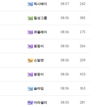
픽시베이
08.07
242
칠성그룹
08.06
385
큐플레이
08.06
275
몽둥이
08.06
266
소밀면
08.06
209
몽둥이
08.06
433
슬라임
08.06
363
아라셀리
08.05
281