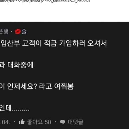
최
생
쓰
humorpick.com/bbs/board.php?bo_table=ssul&wr_id=2260
악
등
는
의
교
지
탁드…
공유해요 해외축구중계 링크 찾기 쉬워서 자주 와요. 아무튼 해외축구 경기 볼 때 정식 스트리밍 서비스 이용해…
추천해요 해외축구 경기 일정 한눈에 보기 좋아요. 그치만 축구중계 보면서 불법 사이트는 피해요.
08.05
08.04
창
거
알
 주…
좋네요 무료스포츠중계 찾는데 시간 절약돼요. 그래도 해외축구중계도 정식 서비스로 봐야 안전해요. 주변에도 추…
헐 닮았네요...ㅋ
08.05
08.04
업
부.jpg
아?
기 때도 …
좋네요 요즘 스포츠중계 볼 때마다 이 사이트 먼저 들어와요. 참고로 해외축구중계도 정식 서비스로 봐야 안전해…
내 알빠가 아닌데 시간내서 가줘야하는 
08.05
08.04
과
 주…
도움돼요 해외축구 경기 일정 한눈에 보기 좋아요. 그치만 해외축구중계도 정식 서비스로 봐야 안전해요. 좋은 …
옷을 벗어 던지면 
08.05
08.04
정
. …
재밌네요 축구중계 생각할 때 도움 되는 팁이 많네요. 그리고 해외축구 경기 볼 때 정식 스트리밍 서비스 이용…
너무 슬프당...
08.05
08.04
.JPG
에도 여기 …
좋네요 축구무료중계 사이트 중에 여기가 최고예요. 참고로 축구무료중계도 합법적인 곳에서 봐야 마음 편해요. …
08.05
08.04
요. 앞으로…
재밌네요 요즘 스포츠중계 볼 때마다 이 사이트 먼저 들어와요. 그래도 축구무료중계도 합법적인 곳에서 봐야 마…
08.05
08.04
해요. 주변…
좋네요 epl중계 일정 확인할 때 유용해요. 그런데 무료스포츠중계 정보 확인할 때 출처 꼭 체크해요. 계속 …
08.05
08.04
해요. 주변…
공유해요 요즘 스포츠중계 볼 때마다 이 사이트 먼저 들어와요. 그런데 축구무료중계도 합법적인 곳에서 봐야 마…
08.05
08.04
이용해요.…
공유해요 무료중계 찾을 때 여기가 제일 편해요. 참고로 무료스포츠중계 정보 확인할 때 출처 꼭 체크해요. 북…
08.05
08.04
 다…
좋네요 무료중계 찾을 때 여기가 제일 편해요. 그치만 축구무료중계도 합법적인 곳에서 봐야 마음 편해요. 앞으…
08.04
08.04
 곳만 이용…
공유해요 epl중계 일정 확인할 때 유용해요. 그런데 epl중계 볼 때 공식 중계 채널 먼저 찾아봐요. 다음…
08.04
08.04
이용해요. …
잘봤어요 epl중계 일정 확인할 때 유용해요. 그래서 해외축구중계도 정식 서비스로 봐야 안전해요. 북마크 해…
08.04
08.04
요.…
재밌네요 해외축구 경기 일정 한눈에 보기 좋아요. 그나저나 스포츠무료중계 찾을 때 신뢰할 수 있는 곳만 이용…
08.04
08.04
를게…
도움돼요 실시간스포츠 정보 확인하기 좋아요. 그래서 스포츠중계는 합법적인 경로로만 시청하려 해요. 앞으로도 …
08.04
08.04