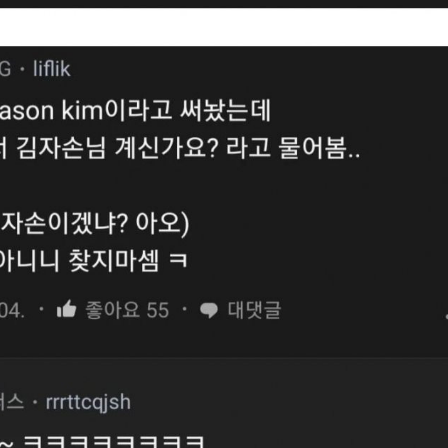
스타벅스 교환권 ·
AD
안내
금액권 매입 안내