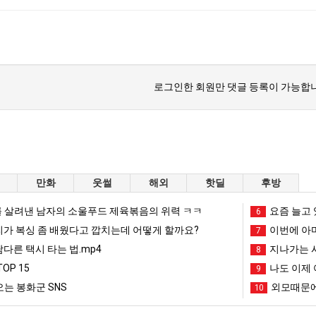
로그인한 회원만 댓글 등록이 가능합니
만화
웃썰
해외
핫딜
후방
 살려낸 남자의 소울푸드 제육볶음의 위력 ㅋㅋ
요즘 늘고 
6
리가 복싱 좀 배웠다고 깝치는데 어떻게 할까요?
이번에 아마
7
남다른 택시 타는 법.mp4
지나가는 시
8
OP 15
나도 이제 
9
는 봉화군 SNS
외모때문에
10