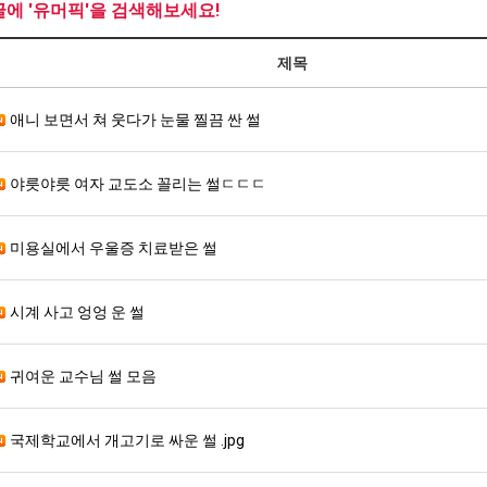
글에 '유머픽'을 검색해보세요!
제목
애니 보면서 쳐 웃다가 눈물 찔끔 싼 썰
야릇야릇 여자 교도소 꼴리는 썰ㄷㄷㄷ
미용실에서 우울증 치료받은 썰
시계 사고 엉엉 운 썰
귀여운 교수님 썰 모음
국제학교에서 개고기로 싸운 썰 .jpg