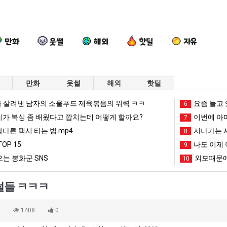
만화
웃썰
해외
핫딜
자유
만화
웃썰
해외
핫딜
백
나
요
엄
 살려낸 남자의 소울푸드 제육볶음의 위력 ㅋㅋ
요즘 늘고 
6
종
도
즘
마
리가 복싱 좀 배웠다고 깝치는데 어떻게 할까요?
이번에 아마
7
원
이
늘
요
남다른 택시 타는 법.mp4
지나가는 시
8
이
제
고
새
OP 15
나도 이제 
인식 박살난 직업
백종원이 알려주는 가장 최악의 창업과정 .JPG
나도 이제 여친이 생겼다.
요즘 늘고 있다는 초등학생 등교거부.jpg
9
엄마 요새는
알
여
있
는
는 봉화군 SNS
외모때문에
10
려
친
다
꺄!
망해가던 장사를 살려낸 남자의 소울푸드 제육볶음의 위력 ㅋㅋ
세계 담배 시총 TOP 1
08.05
08.05
주
이
는
를
?"
외모때문에 인식 박살난 직업
드디어 정복했다는 시각장애
08.05
08.05
썰들 ㅋㅋㅋ
는
생
초
어
도’
요즘 늘고 있다는 초등학생 등교거부.jpg
나도 이제 여친이 생겼
08.05
08.05
가
겼
등
떻
 이유
엄마 요새는 꺄! 를 어떻게 쓰는지 알아?
카톡 프사 때문에 엄마한테 
08.05
08.05
0
1408
0
장
다.
학
게
JPG
요새 치고 올라오는 봉화군 SNS
여러분 13살짜리가 복싱 좀 배웠다고 깝치는데 어떻게 
08.05
08.05