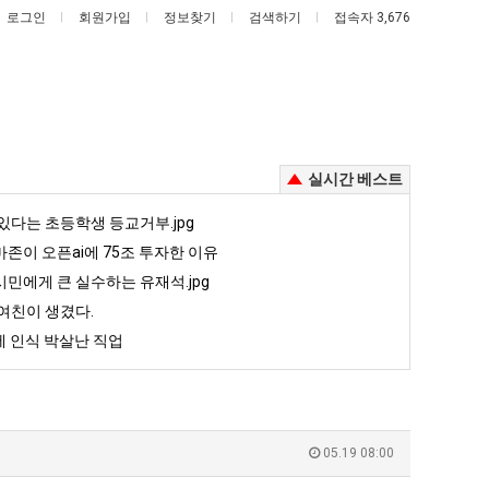
로그인
회원가입
정보찾기
검색하기
접속자 3,676
실시간 베스트
드
외
있다는 초등학생 등교거부.jpg
디
모
존이 오픈ai에 75조 투자한 이유
어
때
민에게 큰 실수하는 유재석.jpg
정
문
여친이 생겼다.
 꺄! 를 어떻게 쓰는지 알아?
드디어 정복했다는 시각장애 근황
외모때문에 인식 박살난 직업
복
에
 인식 박살난 직업
했
인
5
퇴사했다!!!!
08.05
08.05
다
식
 근황
서울 토박이 안재현 "왜 서울로 독립해?"
08.05
08.05
는
박
다.
양산 기온 닷새째 40도 넘겨…‘최고기온 42도 가능성도’
08.05
08.05
시
살
혼남;;
이번에 아마존이 오픈ai에 75조 투자한 이유
08.05
08.05
05.19 08:00
각
난
할까요?
백종원이 알려주는 가장 최악의 창업과정 .JPG
08.05
08.05