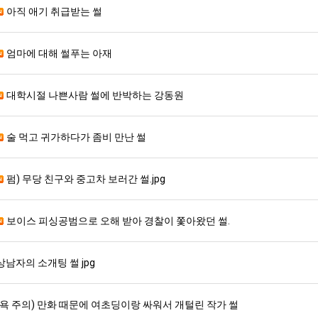
아직 애기 취급받는 썰
엄마에 대해 썰푸는 아재
대학시절 나쁜사람 썰에 반박하는 강동원
술 먹고 귀가하다가 좀비 만난 썰
펌) 무당 친구와 중고차 보러간 썰.jpg
보이스 피싱공범으로 오해 받아 경찰이 쫓아왔던 썰.
상남자의 소개팅 썰 jpg
(욕 주의) 만화 때문에 여초딩이랑 싸워서 개털린 작가 썰