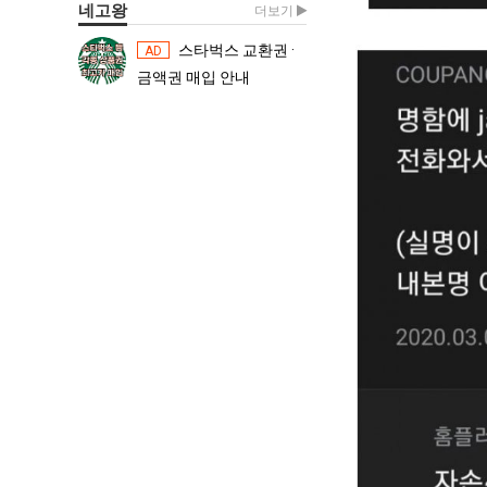
네고왕
더보기
스타벅스 교환권 ·
스타벅스 교환권 ·
AD
AD
금액권 매입 안내
금액권 매입 