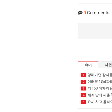
0
Comments
사건
유머
망해가던 장사를
1
여러분 13살짜
2
키 150 여자의 
3
세계 담배 시총 T
4
요새 치고 올라오
5