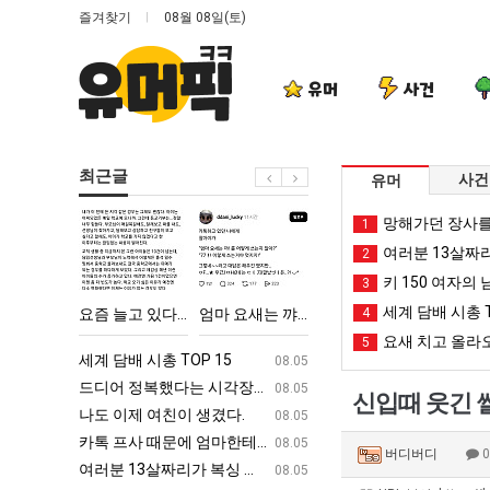
즐겨찾기
08월 08일(토)
유머
사건
최근글
사건
유머
요
엄
드
외
망해가던 장사를
1
즘
마
디
모
여러분 13살짜
2
늘
요
어
때
키 150 여자의 
3
고
새
정
문
세계 담배 시총 T
친이 생겼다.
요즘 늘고 있다는 초등학생 등교거부.jpg
엄마 요새는 꺄! 를 어떻게 쓰는지 알아?
드디어 정복했다는 시각장애 근황
4
외모때문에 
있
는
복
에
요새 치고 올라오
5
다
꺄!
했
인
ㅋㅋ
세계 담배 시총 TOP 15
퇴사했다!!!!
08.05
08.05
는
를
다
식
업
드디어 정복했다는 시각장애 근황
서울 토박이 안재현 "왜 서울로 독립해
08.05
08.05
신입때 웃긴 
초
어
는
박
g
나도 이제 여친이 생겼다.
양산 기온 닷새째 40도 넘겨…‘최고기온 42도 가능성
08.05
08.05
등
떻
시
살
카톡 프사 때문에 엄마한테 혼남;;
이번에 아마존이 오픈ai에 75조 투자한
08.05
08.05
버디버디
학
게
각
난
S
여러분 13살짜리가 복싱 좀 배웠다고 깝치는데 어떻게 할까요?
백종원이 알려주는 가장 최악의 창업과정 .
08.05
08.05