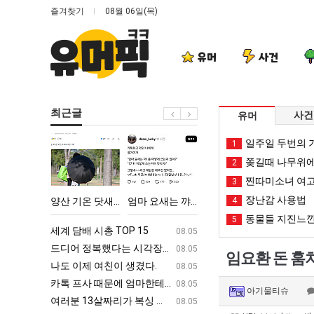
즐겨찾기
08월 06일(목)
유머
사건
최근글
사건
유머
양
엄
망
백
일주일 두번의 기
1
산
마
해
종
쫒길때 나무위에
2
기
요
가
원
찐따미소녀 여고
3
온
새
던
이
장난감 사용법
다고 깝치는데 어떻게 할까요?
양산 기온 닷새째 40도 넘겨…‘최고기온 42도 가능성도’
엄마 요새는 꺄! 를 어떻게 쓰는지 알아?
망해가던 장사를 살려낸 남자의 소울푸드 제육볶음의 위력 ㅋㅋ
4
백종원이 알려주는 
닷
는
장
알
동물들 지진느낀
5
새
꺄!
사
려
ㅋㅋ
세계 담배 시총 TOP 15
퇴사했다!!!!
08.05
08.05
째
를
를
주
업
드디어 정복했다는 시각장애 근황
서울 토박이 안재현 "왜 서울로 독립해
08.05
08.05
임요환 돈 훔치
40
어
살
는
g
나도 이제 여친이 생겼다.
양산 기온 닷새째 40도 넘겨…‘최고기온 42도 가능성
08.05
08.05
도
떻
려
가
카톡 프사 때문에 엄마한테 혼남;;
이번에 아마존이 오픈ai에 75조 투자한
08.05
08.05
아기물티슈
넘
게
낸
장
S
여러분 13살짜리가 복싱 좀 배웠다고 깝치는데 어떻게 할까요?
백종원이 알려주는 가장 최악의 창업과정 .
08.05
08.05