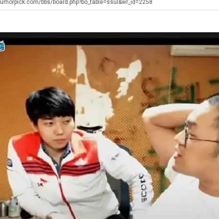
에
좀
겨…‘최
쓰
humorpick.com/bbs/board.php?bo_table=ssul&wr_id=2258
75
배
고
는
조
웠
기
지
. …
재밌네요 축구중계 생각할 때 도움 되는 팁이 많네요. 그리고 해외축구 경기 볼 때 정식 스트리밍 서비스 이용…
너무 슬프당...
08.05
08.04
투
다
온
알
에도 여기 …
좋네요 축구무료중계 사이트 중에 여기가 최고예요. 참고로 축구무료중계도 합법적인 곳에서 봐야 마음 편해요. …
ㅠ
08.05
08.04
자
고
42
아?
요. 앞으로…
재밌네요 요즘 스포츠중계 볼 때마다 이 사이트 먼저 들어와요. 그래도 축구무료중계도 합법적인 곳에서 봐야 마…
존온나 비호감 퉤
08.05
08.04
한
깝
도
해요. 주변…
좋네요 epl중계 일정 확인할 때 유용해요. 그런데 무료스포츠중계 정보 확인할 때 출처 꼭 체크해요. 계속 …
08.05
08.04
이
치
가
해요. 주변…
공유해요 요즘 스포츠중계 볼 때마다 이 사이트 먼저 들어와요. 그런데 축구무료중계도 합법적인 곳에서 봐야 마…
08.05
08.04
유
는
능
이용해요.…
공유해요 무료중계 찾을 때 여기가 제일 편해요. 참고로 무료스포츠중계 정보 확인할 때 출처 꼭 체크해요. 북…
08.05
08.04
데
성
 다…
좋네요 무료중계 찾을 때 여기가 제일 편해요. 그치만 축구무료중계도 합법적인 곳에서 봐야 마음 편해요. 앞으…
08.04
08.04
어
도’
 곳만 이용…
공유해요 epl중계 일정 확인할 때 유용해요. 그런데 epl중계 볼 때 공식 중계 채널 먼저 찾아봐요. 다음…
08.04
08.04
떻
이용해요. …
잘봤어요 epl중계 일정 확인할 때 유용해요. 그래서 해외축구중계도 정식 서비스로 봐야 안전해요. 북마크 해…
08.04
08.04
게
요.…
재밌네요 해외축구 경기 일정 한눈에 보기 좋아요. 그나저나 스포츠무료중계 찾을 때 신뢰할 수 있는 곳만 이용…
08.04
08.04
할
를게…
도움돼요 실시간스포츠 정보 확인하기 좋아요. 그래서 스포츠중계는 합법적인 경로로만 시청하려 해요. 앞으로도 …
08.04
08.04
까
비스 이용해…
추천해요 해외축구 경기 일정 한눈에 보기 좋아요. 그치만 축구중계 보면서 불법 사이트는 피해요. 덕분에 더 …
08.04
08.04
요?
주변에도 추…
헐 닮았네요...ㅋ
08.04
07.30
전해…
내 알빠가 아닌데 시간내서 가줘야하는 이유가?
08.04
07.26
은 …
옷을 벗어 던지면 된다
08.04
07.21