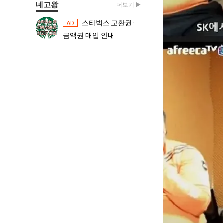
네고왕
더보기
스타벅스 교환권 ·
스타벅스 교환권 ·
AD
AD
금액권 매입 안내
금액권 매입 