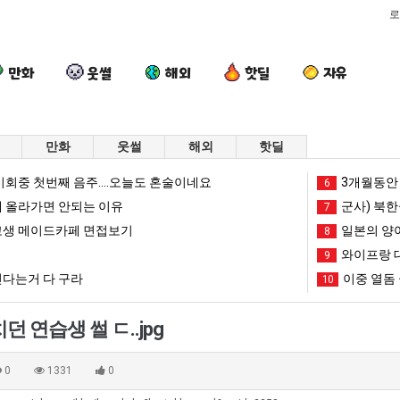
로
만화
웃썰
해외
핫딜
자유
만화
웃썰
해외
핫딜
이
여
양
엄
회중 첫번째 음주....오늘도 혼술이네요
3개월동안 
6
번
러
산
마
 올라가면 안되는 이유
군사) 북한
7
에
분
기
요
생 메이드카페 면접보기
일본의 양
8
아
13
온
새
와이프랑 
가장 최악의 창업과정 .JPG
이번에 아마존이 오픈ai에 75조 투자한 이유
여러분 13살짜리가 복싱 좀 배웠다고 깝치는데 어떻게 할까요?
양산 기온 닷새째 40도 넘겨…‘최고기온 42도 가능성도’
9
엄마 요새는
마
살
닷
는
다는거 다 구라
이중 열돔 
10
존
짜
새
꺄!
망해가던 장사를 살려낸 남자의 소울푸드 제육볶음의 위력 ㅋㅋ
세계 담배 시총 TOP 1
08.05
08.05
이
리
째
를
?"
외모때문에 인식 박살난 직업
드디어 정복했다는 시각장애
08.05
08.05
던 연습생 썰 ㄷ..jpg
오
가
40
어
도’
요즘 늘고 있다는 초등학생 등교거부.jpg
나도 이제 여친이 생겼
08.05
08.05
픈
복
도
떻
 이유
엄마 요새는 꺄! 를 어떻게 쓰는지 알아?
카톡 프사 때문에 엄마한테 
08.05
08.05
0
1331
0
ai
싱
넘
게
JPG
요새 치고 올라오는 봉화군 SNS
여러분 13살짜리가 복싱 좀 배웠다고 깝치는데 어떻게 
08.05
08.05