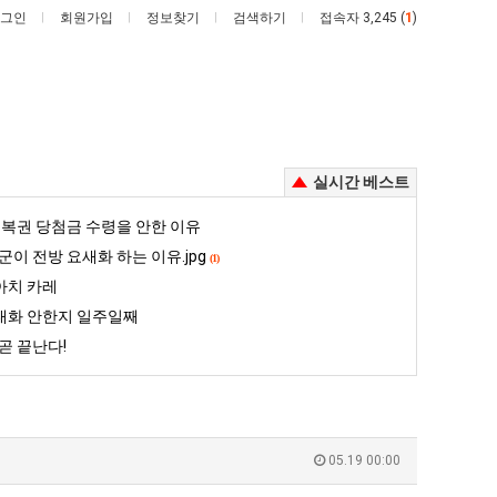
그인
회원가입
정보찾기
검색하기
접속자 3,245 (
1
)
실시간 베스트
망
백
복권 당첨금 수령을 안한 이유
해
종
군이 전방 요새화 하는 이유.jpg
(1)
가
원
아치 카레
던
이
대화 안한지 일주일째
 꺄! 를 어떻게 쓰는지 알아?
망해가던 장사를 살려낸 남자의 소울푸드 제육볶음의 위력 ㅋㅋ
백종원이 알려주는 가장 최악의 창업과정 .JPG
장
알
곧 끝난다!
사
려
5
퇴사했다!!!!
08.05
08.05
를
주
 근황
서울 토박이 안재현 "왜 서울로 독립해?"
08.05
08.05
살
는
다.
양산 기온 닷새째 40도 넘겨…‘최고기온 42도 가능성도’
08.05
08.05
려
가
혼남;;
이번에 아마존이 오픈ai에 75조 투자한 이유
08.05
08.05
05.19 00:00
낸
장
할까요?
백종원이 알려주는 가장 최악의 창업과정 .JPG
08.05
08.05