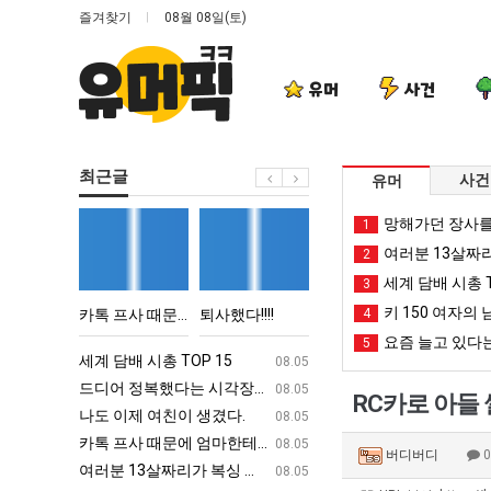
즐겨찾기
08월 08일(토)
유머
사건
최근글
사건
유머
카
퇴
서
양
망해가던 장사를
1
톡
사
울
산
여러분 13살짜
2
프
했
토
기
세계 담배 시총 T
3
사
다!!!!
박
온
키 150 여자의 
친이 생겼다.
카톡 프사 때문에 엄마한테 혼남;;
퇴사했다!!!!
서울 토박이 안재현 "왜 서울로 독립해?"
4
양산 기온 닷새째 40
때
이
닷
요즘 늘고 있다는
5
문
안
새
ㅋㅋ
세계 담배 시총 TOP 15
퇴사했다!!!!
08.05
08.05
에
재
째
업
드디어 정복했다는 시각장애 근황
서울 토박이 안재현 "왜 서울로 독립해
08.05
08.05
RC카로 아들
엄
현
40
g
나도 이제 여친이 생겼다.
양산 기온 닷새째 40도 넘겨…‘최고기온 42도 가능성
08.05
08.05
마
"왜
도
카톡 프사 때문에 엄마한테 혼남;;
이번에 아마존이 오픈ai에 75조 투자한
08.05
08.05
버디버디
한
서
넘
S
여러분 13살짜리가 복싱 좀 배웠다고 깝치는데 어떻게 할까요?
백종원이 알려주는 가장 최악의 창업과정 .
08.05
08.05