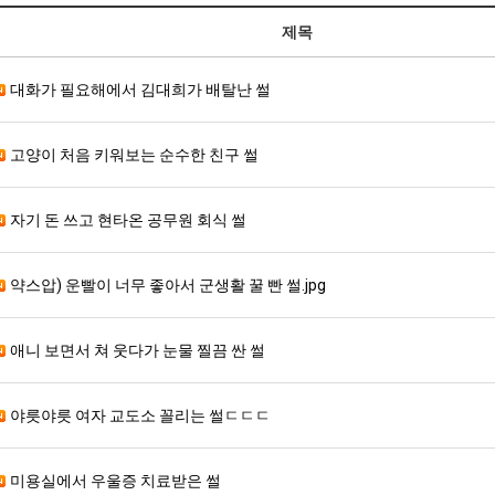
제목
대화가 필요해에서 김대희가 배탈난 썰
고양이 처음 키워보는 순수한 친구 썰
자기 돈 쓰고 현타온 공무원 회식 썰
약스압) 운빨이 너무 좋아서 군생활 꿀 빤 썰.jpg
애니 보면서 쳐 웃다가 눈물 찔끔 싼 썰
야릇야릇 여자 교도소 꼴리는 썰ㄷㄷㄷ
미용실에서 우울증 치료받은 썰