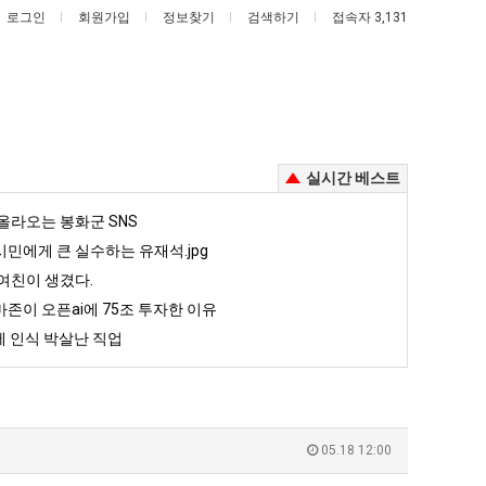
로그인
회원가입
정보찾기
검색하기
접속자 3,131
실시간 베스트
서
양
올라오는 봉화군 SNS
울
산
민에게 큰 실수하는 유재석.jpg
토
기
여친이 생겼다.
!
박
온
존이 오픈ai에 75조 투자한 이유
했다!!!!
서울 토박이 안재현 "왜 서울로 독립해?"
양산 기온 닷새째 40도 넘겨…‘최고기온 42도 가능성도’
이
닷
 인식 박살난 직업
안
새
5
퇴사했다!!!!
08.05
08.05
재
째
 근황
서울 토박이 안재현 "왜 서울로 독립해?"
08.05
08.05
현
40
다.
양산 기온 닷새째 40도 넘겨…‘최고기온 42도 가능성도’
08.05
08.05
"왜
도
혼남;;
이번에 아마존이 오픈ai에 75조 투자한 이유
08.05
08.05
05.18 12:00
서
넘
할까요?
백종원이 알려주는 가장 최악의 창업과정 .JPG
08.05
08.05