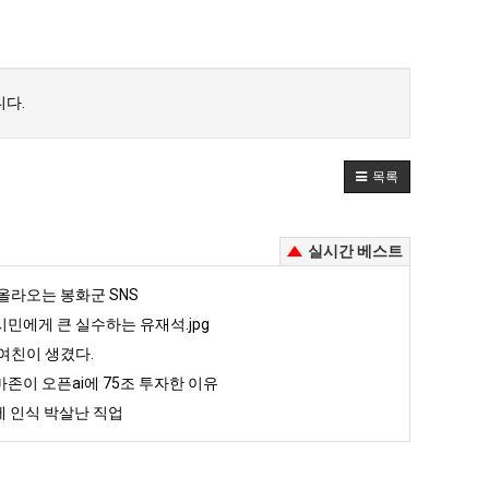
다.
목록
실시간 베스트
올라오는 봉화군 SNS
민에게 큰 실수하는 유재석.jpg
여친이 생겼다.
존이 오픈ai에 75조 투자한 이유
 인식 박살난 직업