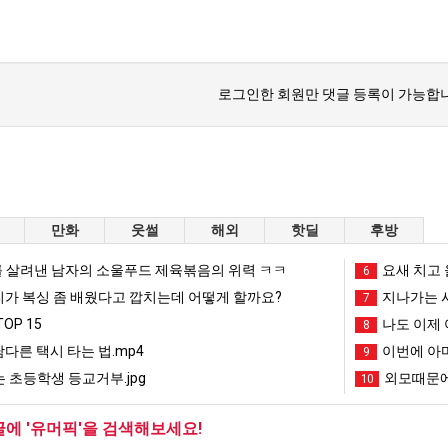
로그인한 회원만 댓글 등록이 가능합니
만화
웃썰
해외
핫딜
후방
 살려낸 남자의 소울푸드 제육볶음의 위력 ㅋㅋ
요새 치고 
6
리가 복싱 좀 배웠다고 깝치는데 어떻게 할까요?
지나가는 시
7
OP 15
나도 이제 
8
남다른 택시 타는 법.mp4
이번에 아마
9
 초등학생 등교거부.jpg
외모때문에
10
글에 '유머픽'을 검색해보세요!