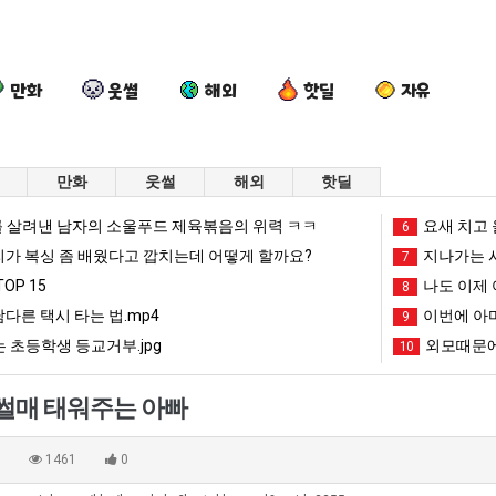
만화
웃썰
해외
핫딜
자유
만화
웃썰
해외
핫딜
백
나
카
퇴
 살려낸 남자의 소울푸드 제육볶음의 위력 ㅋㅋ
요새 치고 
6
종
도
톡
사
리가 복싱 좀 배웠다고 깝치는데 어떻게 할까요?
지나가는 시
7
원
이
프
했
OP 15
나도 이제 
8
이
제
사
다!!!
남다른 택시 타는 법.mp4
이번에 아마
도 넘겨…‘최고기온 42도 가능성도’
백종원이 알려주는 가장 최악의 창업과정 .JPG
나도 이제 여친이 생겼다.
카톡 프사 때문에 엄마한테 혼남;;
9
퇴사
알
여
때
 초등학생 등교거부.jpg
외모때문에
10
려
친
문
망해가던 장사를 살려낸 남자의 소울푸드 제육볶음의 위력 ㅋㅋ
세계 담배 시총 TOP 1
08.05
08.05
주
이
에
?"
외모때문에 인식 박살난 직업
드디어 정복했다는 시각장애
08.05
08.05
 썰매 태워주는 아빠
는
생
엄
도’
요즘 늘고 있다는 초등학생 등교거부.jpg
나도 이제 여친이 생겼
08.05
08.05
가
겼
마
 이유
엄마 요새는 꺄! 를 어떻게 쓰는지 알아?
카톡 프사 때문에 엄마한테 
08.05
08.05
0
1461
0
장
다.
한
JPG
요새 치고 올라오는 봉화군 SNS
여러분 13살짜리가 복싱 좀 배웠다고 깝치는데 어떻게 
08.05
08.05