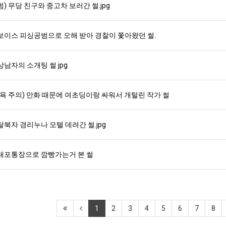
펌) 무당 친구와 중고차 보러간 썰.jpg
보이스 피싱공범으로 오해 받아 경찰이 쫓아왔던 썰.
상남자의 소개팅 썰 jpg
(욕 주의) 만화 때문에 여초딩이랑 싸워서 개털린 작가 썰
탈북자 경리누나 모텔 데려간 썰.jpg
대포통장으로 깜빵가는거 본 썰
1
2
3
4
5
6
7
8