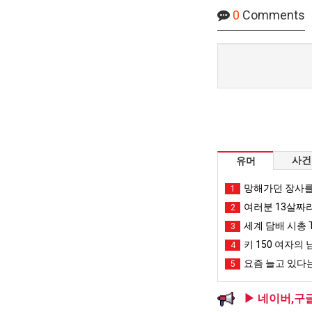
0
Comments
사건
유머
망해가던 장사를
1
여러분 13살짜
2
세계 담배 시총 T
3
키 150 여자의 
4
요즘 늘고 있다는
5
▶ 네이버,구