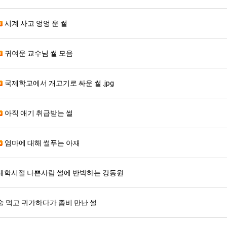
시계 사고 엉엉 운 썰
귀여운 교수님 썰 모음
국제학교에서 개고기로 싸운 썰 .jpg
아직 애기 취급받는 썰
엄마에 대해 썰푸는 아재
대학시절 나쁜사람 썰에 반박하는 강동원
술 먹고 귀가하다가 좀비 만난 썰