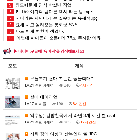
외모때문에 인식 박살난 직업
5
키 150 여자의 남다른 택시 타는 법.mp4
6
지나가는 시민에게 큰 실수하는 유재석.jpg
7
요새 치고 올라오는 봉화군 SNS
8
나도 이제 여친이 생겼다.
9
이번에 아마존이 오픈ai에 75조 투자한 이유
10
▶ 네이버,구글에 '유머픽'을 검색해보세요!
포토
제목
루돌프가 썰매 끄는건 동물학대?
Lv.24 수민이에여
140
4시간전
썰매 에이리언
Lv.17 메이플
190
8시간전
역수입) 김밥천국에서 라면 3개 시킨 썰.ssul
Lv.24 수민이에여
305
12시간전
지적 장애 여성과 산부인과 썰.JPG