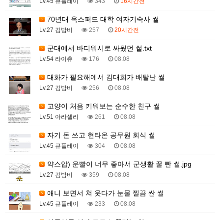
Lv.45 큐플레이
343
16시간전
70년대 옥스퍼드 대학 여자기숙사 썰
Lv.27 김밤비
257
20시간전
군대에서 바디워시로 싸웠던 썰.txt
Lv.54 라이츄
176
08.08
대화가 필요해에서 김대희가 배탈난 썰
Lv.27 김밤비
256
08.08
고양이 처음 키워보는 순수한 친구 썰
Lv.51 아라셀리
261
08.08
자기 돈 쓰고 현타온 공무원 회식 썰
Lv.45 큐플레이
304
08.08
약스압) 운빨이 너무 좋아서 군생활 꿀 빤 썰.jpg
Lv.27 김밤비
359
08.08
애니 보면서 쳐 웃다가 눈물 찔끔 싼 썰
Lv.45 큐플레이
233
08.08