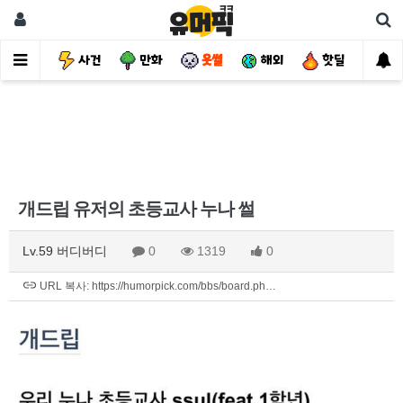
유머
사건
만화
웃썰
해외
핫딜
자
개드립 유저의 초등교사 누나 썰
Lv.59 버디버디
0
1319
0
URL 복사: https://humorpick.com/bbs/board.ph…