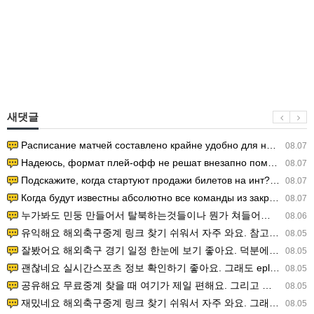
새댓글
Расписание матчей составлено крайне удобно для нашего часово…
08.07
Надеюсь, формат плей-офф не решат внезапно поменять. https:/…
08.07
Подскажите, когда стартуют продажи билетов на инт? https://g…
08.07
Когда будут известны абсолютно все команды из закрытых квали…
08.07
누가봐도 민둥 만들어서 탈북하는것들이나 뭔가 쳐들어오는 낌새를 미리 알아차리기 위함이지 저걸 전쟁준비라고 하…
08.06
유익해요 해외축구중계 링크 찾기 쉬워서 자주 와요. 참고로 무료스포츠중계 정보 확인할 때 출처 꼭 체크해요.…
08.05
잘봤어요 해외축구 경기 일정 한눈에 보기 좋아요. 덕분에 epl중계 볼 때 공식 중계 채널 먼저 찾아봐요. …
08.05
괜찮네요 실시간스포츠 정보 확인하기 좋아요. 그래도 epl중계 볼 때 공식 중계 채널 먼저 찾아봐요. 북마크…
08.05
공유해요 무료중계 찾을 때 여기가 제일 편해요. 그리고 무료스포츠중계 정보 확인할 때 출처 꼭 체크해요. 앞…
08.05
재밌네요 해외축구중계 링크 찾기 쉬워서 자주 와요. 그래서 해외축구중계도 정식 서비스로 봐야 안전해요. 다음…
08.05