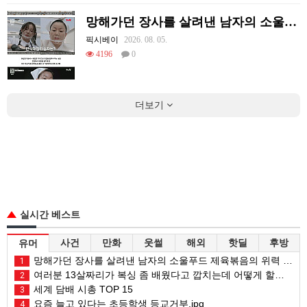
망해가던 장사를 살려낸 남자의 소울푸드 제육볶음의 위력 ㅋㅋ
픽시베이
2026. 08. 05.
4196
0
더보기
실시간 베스트
사건
만화
웃썰
해외
핫딜
후방
유머
망해가던 장사를 살려낸 남자의 소울푸드 제육볶음의 위력 ㅋㅋ
1
여러분 13살짜리가 복싱 좀 배웠다고 깝치는데 어떻게 할까요?
2
세계 담배 시총 TOP 15
3
요즘 늘고 있다는 초등학생 등교거부.jpg
4