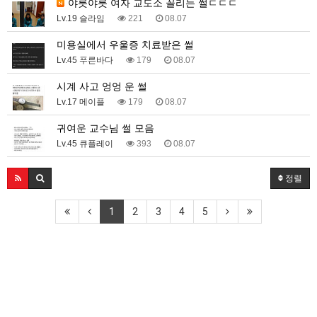
야릇야릇 여자 교도소 꼴리는 썰ㄷㄷㄷ
Lv.19 슬라임
221
08.07
미용실에서 우울증 치료받은 썰
Lv.45 푸른바다
179
08.07
시계 사고 엉엉 운 썰
Lv.17 메이플
179
08.07
귀여운 교수님 썰 모음
Lv.45 큐플레이
393
08.07
정렬
1
2
3
4
5