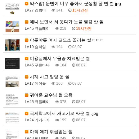
약스압) 운빨이 너무 좋아서 군생활 꿀 빤 썰.jpg
Lv.27 김밤비
341
15시간전
애니 보면서 쳐 웃다가 눈물 찔끔 싼 썰
Lv.45 큐플레이
219
19시간전
야릇야릇 여자 교도소 꼴리는 썰ㄷㄷㄷ
Lv.19 슬라임
194
08.07
미용실에서 우울증 치료받은 썰
Lv.45 푸른바다
164
08.07
시계 사고 엉엉 운 썰
Lv.17 메이플
166
08.07
귀여운 교수님 썰 모음
Lv.45 큐플레이
378
08.07
국제학교에서 개고기로 싸운 썰 .jpg
Lv.24 라카라카
199
08.07
아직 애기 취급받는 썰
Lv.43 픽시베이
249
08.07