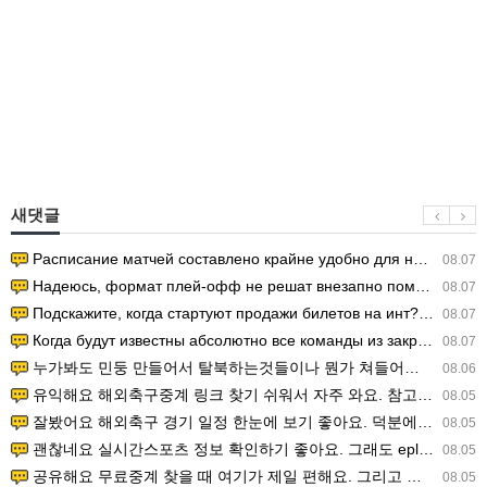
새댓글
Расписание матчей составлено крайне удобно для нашего часово…
08.07
Надеюсь, формат плей-офф не решат внезапно поменять. https:/…
08.07
Подскажите, когда стартуют продажи билетов на инт? https://g…
08.07
Когда будут известны абсолютно все команды из закрытых квали…
08.07
누가봐도 민둥 만들어서 탈북하는것들이나 뭔가 쳐들어오는 낌새를 미리 알아차리기 위함이지 저걸 전쟁준비라고 하…
08.06
유익해요 해외축구중계 링크 찾기 쉬워서 자주 와요. 참고로 무료스포츠중계 정보 확인할 때 출처 꼭 체크해요.…
08.05
잘봤어요 해외축구 경기 일정 한눈에 보기 좋아요. 덕분에 epl중계 볼 때 공식 중계 채널 먼저 찾아봐요. …
08.05
괜찮네요 실시간스포츠 정보 확인하기 좋아요. 그래도 epl중계 볼 때 공식 중계 채널 먼저 찾아봐요. 북마크…
08.05
공유해요 무료중계 찾을 때 여기가 제일 편해요. 그리고 무료스포츠중계 정보 확인할 때 출처 꼭 체크해요. 앞…
08.05