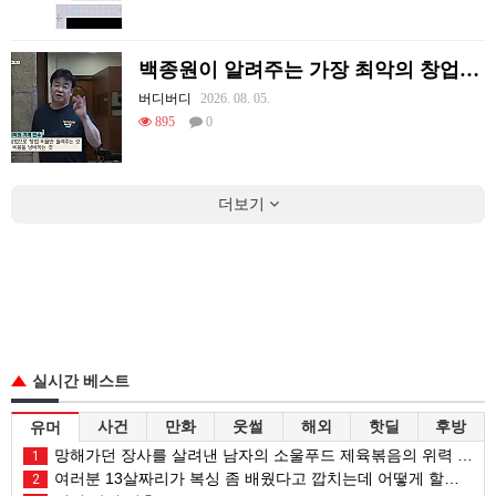
백종원이 알려주는 가장 최악의 창업과정 .JPG
버디버디
2026. 08. 05.
895
0
더보기
실시간 베스트
사건
만화
웃썰
해외
핫딜
후방
유머
망해가던 장사를 살려낸 남자의 소울푸드 제육볶음의 위력 ㅋㅋ
1
여러분 13살짜리가 복싱 좀 배웠다고 깝치는데 어떻게 할까요?
2