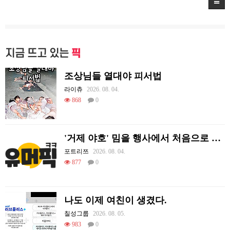
지금 뜨고 있는
픽
조상님들 열대야 피서법
라이츄
2026. 08. 04.
868
0
'거제 야호' 밈을 행사에서 처음으로 체감하는 리센느
포트리쯔
2026. 08. 04.
877
0
나도 이제 여친이 생겼다.
칠성그룹
2026. 08. 05.
983
0