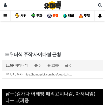
유머
사건
만화
웃썰
해외
핫딜
자
트위터식 주작 사이다썰 근황
Lv.59 버디버디
0
1269
0
URL 복사: https://humorpick.com/bbs/board.ph…