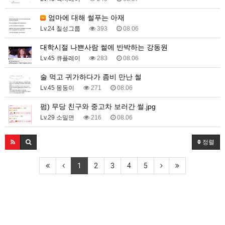
엄마에 대해 썰푸는 아재
Lv.24 칠성그룹
393
08.06
대학시절 나쁜사람 썰에 반박하는 강동원
Lv.45 큐플레이
283
08.06
술 먹고 귀가하다가 좀비 만난 썰
Lv.45 몽둥이
271
08.06
펌) 무당 친구와 중고차 보러간 썰.jpg
Lv.29 소밀면
216
08.06
정렬
1
2
3
4
5