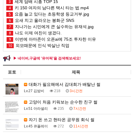
세계 담배 시총 TOP 15
3
키 150 여자의 남다른 택시 타는 법.mp4
4
요즘 늘고 있다는 초등학생 등교거부.jpg
5
요새 치고 올라오는 봉화군 SNS
6
지나가는 시민에게 큰 실수하는 유재석.jpg
7
나도 이제 여친이 생겼다.
8
이번에 아마존이 오픈ai에 75조 투자한 이유
9
외모때문에 인식 박살난 직업
10
▶ 네이버,구글에 '유머픽'을 검색해보세요!
포토
제목
대화가 필요해에서 김대희가 배탈난 썰
Lv.27 김밤비
218
3시간전
고양이 처음 키워보는 순수한 친구 썰
Lv.51 아라셀리
235
7시간전
자기 돈 쓰고 현타온 공무원 회식 썰
Lv.45 큐플레이
272
11시간전