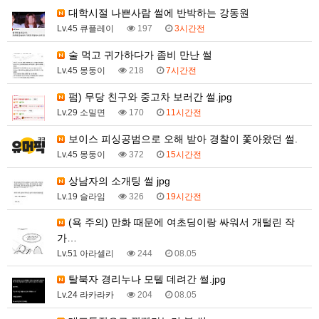
대학시절 나쁜사람 썰에 반박하는 강동원
Lv.45 큐플레이
197
3시간전
술 먹고 귀가하다가 좀비 만난 썰
Lv.45 몽둥이
218
7시간전
펌) 무당 친구와 중고차 보러간 썰.jpg
Lv.29 소밀면
170
11시간전
보이스 피싱공범으로 오해 받아 경찰이 쫓아왔던 썰.
Lv.45 몽둥이
372
15시간전
상남자의 소개팅 썰 jpg
Lv.19 슬라임
326
19시간전
(욕 주의) 만화 때문에 여초딩이랑 싸워서 개털린 작
가…
Lv.51 아라셀리
244
08.05
탈북자 경리누나 모텔 데려간 썰.jpg
Lv.24 라카라카
204
08.05