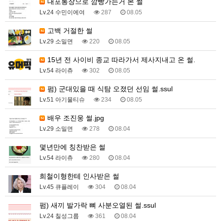
대포통장으로 깜빵가는거 본 썰
Lv.24 수민이에여
287
08.05
고백 거절한 썰
Lv.29 소밀면
220
08.05
15년 전 사이비 종교 따라가서 제사지내고 온 썰.
Lv.54 라이츄
302
08.05
펌) 군대있을 때 식탐 오졌던 선임 썰.ssul
Lv.51 아기물티슈
234
08.05
배우 조진웅 썰.jpg
Lv.29 소밀면
278
08.04
몇년만에 칭찬받은 썰
Lv.54 라이츄
280
08.04
희철이형한테 인사받은 썰
Lv.45 큐플레이
304
08.04
펌) 새끼 발가락 뼈 사분오열된 썰.ssul
Lv.24 칠성그룹
361
08.04