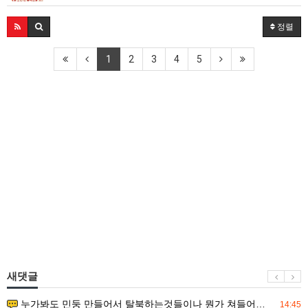
정렬
1
2
3
4
5
새댓글
누가봐도 민둥 만들어서 탈북하는것들이나 뭔가 쳐들어오는 낌새를 미리 알아차리기 위함이지 저걸 전쟁준비라고 하…
14:45