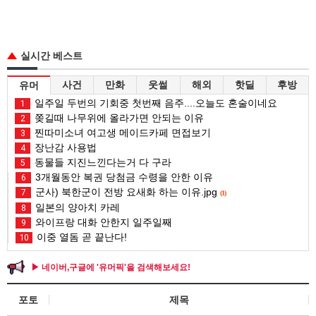
실시간 베스트
사건
만화
웃썰
해외
핫딜
후방
유머
일주일 두번의 기회중 첫번째 음주....오늘도 혼술이네요
1
쫒길때 나무위에 올라가면 안되는 이유
2
찐따미소녀 여고생 메이드카페 면접보기
3
장난감 사용법
4
동물들 지진느낀다는거 다 구라
5
3개월동안 복권 당첨금 수령을 안한 이유
6
군사) 북한군이 전방 요새화 하는 이유.jpg
7
(1)
일본의 양아치 카레
8
와이프랑 대화 안한지 일주일째
9
이중 열돔 곧 끝난다!
10
▶ 네이버,구글에 '유머픽'을 검색해보세요!
포토
제목