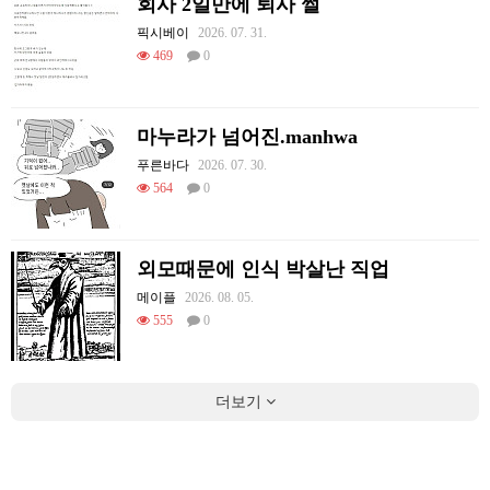
회사 2일만에 퇴사 썰
픽시베이
2026. 07. 31.
469
0
마누라가 넘어진.manhwa
푸른바다
2026. 07. 30.
564
0
외모때문에 인식 박살난 직업
메이플
2026. 08. 05.
555
0
더보기