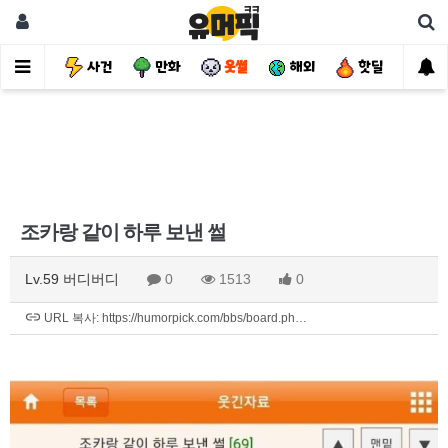
유머
사건
만화
웃썰
해외
핫딜
자
조카랑 같이 하루 보낸 썰
Lv.59 버디버디
0
1513
0
URL 복사: https://humorpick.com/bbs/board.ph…