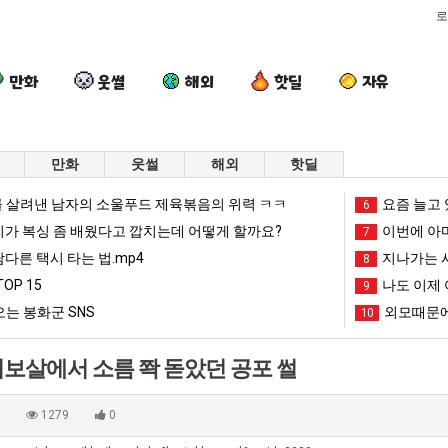
로
만화
웃썰
해외
핫딜
자유
만화
웃썰
해외
핫딜
퇴
이
요
양
 살려낸 남자의 소울푸드 제육볶음의 위력 ㅋㅋ
요즘 늘고 
6
사
번
즘
산
리가 복싱 좀 배웠다고 깝치는데 어떻게 할까요?
이번에 아마
7
했
에
늘
기
남다른 택시 타는 법.mp4
지나가는 시
8
다!!!!
아
고
온
OP 15
나도 이제 
 좀 배웠다고 깝치는데 어떻게 할까요?
퇴사했다!!!!
이번에 아마존이 오픈ai에 75조 투자한 이유
요즘 늘고 있다는 초등학생 등교거부.jpg
9
양산 기온 닷새
마
있
닷
는 봉화군 SNS
외모때문에
10
존
다
새
망해가던 장사를 살려낸 남자의 소울푸드 제육볶음의 위력 ㅋㅋ
세계 담배 시총 TOP 1
08.05
08.05
이
는
째
?"
외모때문에 인식 박살난 직업
드디어 정복했다는 시각장애
08.05
08.05
보살에서 소름 쫙 돋았던 공포 썰
오
초
40
도’
요즘 늘고 있다는 초등학생 등교거부.jpg
나도 이제 여친이 생겼
08.05
08.05
픈
등
도
 이유
엄마 요새는 꺄! 를 어떻게 쓰는지 알아?
카톡 프사 때문에 엄마한테 
08.05
08.05
0
1279
0
ai
학
넘
JPG
요새 치고 올라오는 봉화군 SNS
여러분 13살짜리가 복싱 좀 배웠다고 깝치는데 어떻게 
08.05
08.05