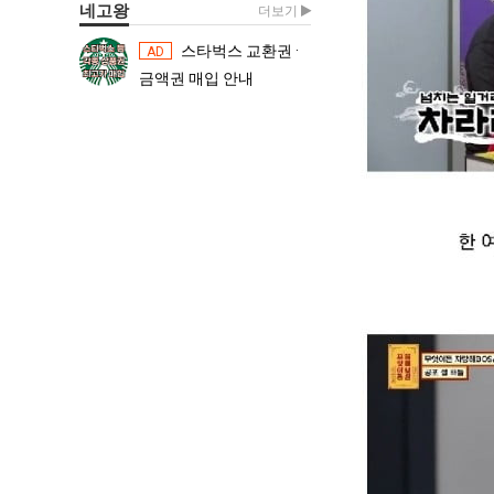
네고왕
더보기
스타벅스 교환권 ·
스타벅스 교환권 ·
AD
AD
금액권 매입 안내
금액권 매입 