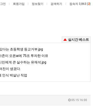
그인
회원가입
정보찾기
검색하기
접속자 3,863 (
2
)
실시간 베스트
요
여
있다는 초등학생 등교거부.jpg
새
러
존이 오픈ai에 75조 투자한 이유
치
분
민에게 큰 실수하는 유재석.jpg
고
13
여친이 생겼다.
째 40도 넘겨…‘최고기온 42도 가능성도’
요새 치고 올라오는 봉화군 SNS
여러분 13살짜리가 복싱 좀 배웠다고 깝치는데 어떻게 할까요?
올
살
 인식 박살난 직업
라
짜
5
퇴사했다!!!!
08.05
08.05
오
리
 근황
서울 토박이 안재현 "왜 서울로 독립해?"
08.05
08.05
는
가
다.
양산 기온 닷새째 40도 넘겨…‘최고기온 42도 가능성도’
08.05
08.05
봉
복
혼남;;
이번에 아마존이 오픈ai에 75조 투자한 이유
08.05
08.05
05.15 16:00
화
싱
할까요?
백종원이 알려주는 가장 최악의 창업과정 .JPG
08.05
08.05