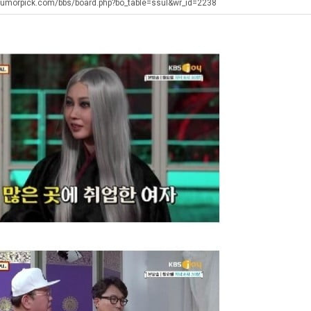
에
생
겨…
humorpick.com/bbs/board.php?bo_table=ssul&wr_id=2238
75
등
고
조
교
기
. …
재밌네요 축구중계 생각할 때 도움 되는 팁이 많네요. 그리고 해외축구 경기 볼 때 정식 스트리밍 서비스 이용…
너무 슬프당...
08.05
08.04
투
거
온
에도 여기 …
좋네요 축구무료중계 사이트 중에 여기가 최고예요. 참고로 축구무료중계도 합법적인 곳에서 봐야 마음 편해요. …
ㅠ
08.05
08.04
자
부.jpg
42
요. 앞으로…
재밌네요 요즘 스포츠중계 볼 때마다 이 사이트 먼저 들어와요. 그래도 축구무료중계도 합법적인 곳에서 봐야 마…
존온나 비호감 퉤
08.05
08.04
한
도
해요. 주변…
좋네요 epl중계 일정 확인할 때 유용해요. 그런데 무료스포츠중계 정보 확인할 때 출처 꼭 체크해요. 계속 …
08.05
08.04
이
가
해요. 주변…
공유해요 요즘 스포츠중계 볼 때마다 이 사이트 먼저 들어와요. 그런데 축구무료중계도 합법적인 곳에서 봐야 마…
08.05
08.04
유
능
이용해요.…
공유해요 무료중계 찾을 때 여기가 제일 편해요. 참고로 무료스포츠중계 정보 확인할 때 출처 꼭 체크해요. 북…
08.05
08.04
성
 다…
좋네요 무료중계 찾을 때 여기가 제일 편해요. 그치만 축구무료중계도 합법적인 곳에서 봐야 마음 편해요. 앞으…
08.04
08.04
도’
 곳만 이용…
공유해요 epl중계 일정 확인할 때 유용해요. 그런데 epl중계 볼 때 공식 중계 채널 먼저 찾아봐요. 다음…
08.04
08.04
이용해요. …
잘봤어요 epl중계 일정 확인할 때 유용해요. 그래서 해외축구중계도 정식 서비스로 봐야 안전해요. 북마크 해…
08.04
08.04
요.…
재밌네요 해외축구 경기 일정 한눈에 보기 좋아요. 그나저나 스포츠무료중계 찾을 때 신뢰할 수 있는 곳만 이용…
08.04
08.04
를게…
도움돼요 실시간스포츠 정보 확인하기 좋아요. 그래서 스포츠중계는 합법적인 경로로만 시청하려 해요. 앞으로도 …
08.04
08.04
비스 이용해…
추천해요 해외축구 경기 일정 한눈에 보기 좋아요. 그치만 축구중계 보면서 불법 사이트는 피해요. 덕분에 더 …
08.04
08.04
주변에도 추…
헐 닮았네요...ㅋ
08.04
07.30
전해…
내 알빠가 아닌데 시간내서 가줘야하는 이유가?
08.04
07.26
은 …
옷을 벗어 던지면 된다
08.04
07.21