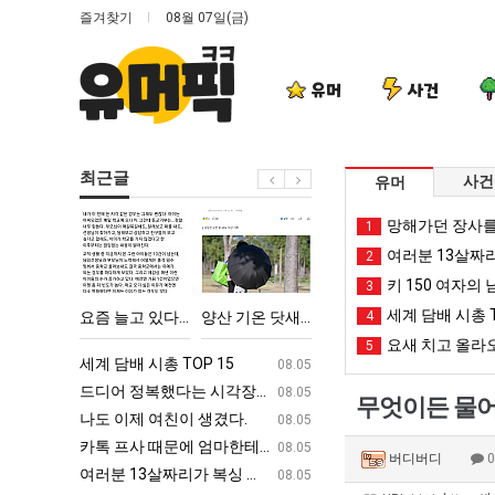
즐겨찾기
08월 07일(금)
유머
사건
최근글
사건
유머
요
양
요
여
망해가던 장사를
1
즘
산
새
러
여러분 13살짜
2
늘
기
치
분
키 150 여자의 
3
고
온
고
13
세계 담배 시총 T
에 75조 투자한 이유
요즘 늘고 있다는 초등학생 등교거부.jpg
양산 기온 닷새째 40도 넘겨…‘최고기온 42도 가능성도’
요새 치고 올라오는 봉화군 SNS
4
여러분 13살짜리가 복싱
있
닷
올
살
요새 치고 올라오
5
다
새
라
짜
ㅋㅋ
세계 담배 시총 TOP 15
퇴사했다!!!!
08.05
08.05
는
째
오
리
업
드디어 정복했다는 시각장애 근황
서울 토박이 안재현 "왜 서울로 독립해
08.05
08.05
무엇이든 물어
초
40
는
가
g
나도 이제 여친이 생겼다.
양산 기온 닷새째 40도 넘겨…‘최고기온 42도 가능성
08.05
08.05
등
도
봉
복
카톡 프사 때문에 엄마한테 혼남;;
이번에 아마존이 오픈ai에 75조 투자한
08.05
08.05
버디버디
학
넘
화
싱
S
여러분 13살짜리가 복싱 좀 배웠다고 깝치는데 어떻게 할까요?
백종원이 알려주는 가장 최악의 창업과정 .
08.05
08.05