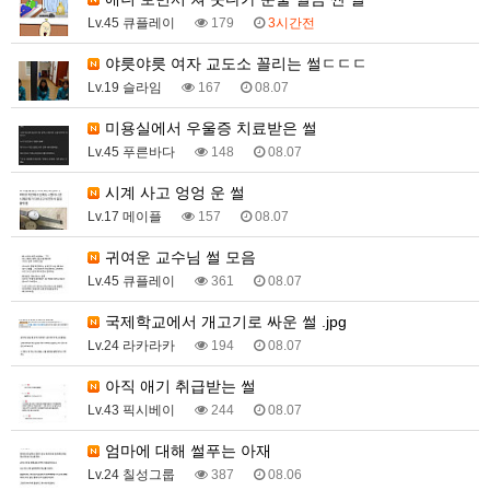
Lv.45 큐플레이
179
3시간전
야릇야릇 여자 교도소 꼴리는 썰ㄷㄷㄷ
Lv.19 슬라임
167
08.07
미용실에서 우울증 치료받은 썰
Lv.45 푸른바다
148
08.07
시계 사고 엉엉 운 썰
Lv.17 메이플
157
08.07
귀여운 교수님 썰 모음
Lv.45 큐플레이
361
08.07
국제학교에서 개고기로 싸운 썰 .jpg
Lv.24 라카라카
194
08.07
아직 애기 취급받는 썰
Lv.43 픽시베이
244
08.07
엄마에 대해 썰푸는 아재
Lv.24 칠성그룹
387
08.06