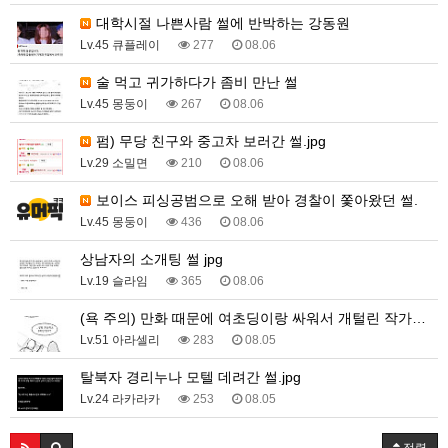
대학시절 나쁜사람 썰에 반박하는 강동원
Lv.45 큐플레이
277
08.06
술 먹고 귀가하다가 좀비 만난 썰
Lv.45 몽둥이
267
08.06
펌) 무당 친구와 중고차 보러간 썰.jpg
Lv.29 소밀면
210
08.06
보이스 피싱공범으로 오해 받아 경찰이 쫓아왔던 썰.
Lv.45 몽둥이
436
08.06
상남자의 소개팅 썰 jpg
Lv.19 슬라임
365
08.06
(욕 주의) 만화 때문에 여초딩이랑 싸워서 개털린 작가…
Lv.51 아라셀리
283
08.05
탈북자 경리누나 모텔 데려간 썰.jpg
Lv.24 라카라카
253
08.05