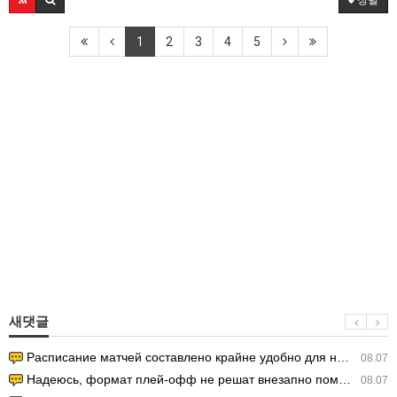
정렬
1
2
3
4
5
새댓글
Расписание матчей составлено крайне удобно для нашего часово…
08.07
Надеюсь, формат плей-офф не решат внезапно поменять. https:/…
08.07