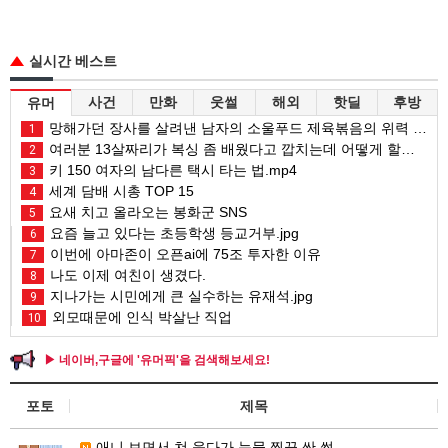
실시간 베스트
사건
만화
웃썰
해외
핫딜
후방
유머
망해가던 장사를 살려낸 남자의 소울푸드 제육볶음의 위력 ㅋㅋ
1
여러분 13살짜리가 복싱 좀 배웠다고 깝치는데 어떻게 할까요?
2
키 150 여자의 남다른 택시 타는 법.mp4
3
세계 담배 시총 TOP 15
4
요새 치고 올라오는 봉화군 SNS
5
요즘 늘고 있다는 초등학생 등교거부.jpg
6
이번에 아마존이 오픈ai에 75조 투자한 이유
7
나도 이제 여친이 생겼다.
8
지나가는 시민에게 큰 실수하는 유재석.jpg
9
외모때문에 인식 박살난 직업
10
▶ 네이버,구글에 '유머픽'을 검색해보세요!
포토
제목
애니 보면서 쳐 웃다가 눈물 찔끔 싼 썰