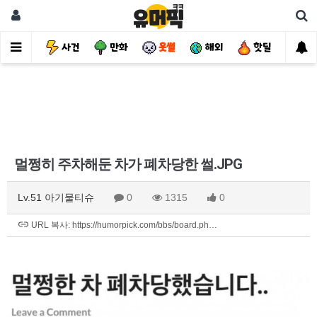
유머
사건
만화
웃썰
해외
핫딜
자
멀쩡히 주차해둔 차가 폐차당한 썰.JPG
Lv.51 아기물티슈
0
1315
0
URL 복사: https://humorpick.com/bbs/board.ph…