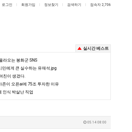
로그인
회원가입
정보찾기
검색하기
접속자 2,706
실시간 베스트
세
외
올라오는 봉화군 SNS
계
모
민에게 큰 실수하는 유재석.jpg
담
때
여친이 생겼다.
배
문
존이 오픈ai에 75조 투자한 이유
째 40도 넘겨…‘최고기온 42도 가능성도’
세계 담배 시총 TOP 15
외모때문에 인식 박살난 직업
시
에
 인식 박살난 직업
총
인
5
퇴사했다!!!!
08.05
08.05
TOP
식
 근황
서울 토박이 안재현 "왜 서울로 독립해?"
08.05
08.05
15
박
다.
양산 기온 닷새째 40도 넘겨…‘최고기온 42도 가능성도’
08.05
08.05
살
혼남;;
이번에 아마존이 오픈ai에 75조 투자한 이유
08.05
08.05
05.14 08:00
난
할까요?
백종원이 알려주는 가장 최악의 창업과정 .JPG
08.05
08.05