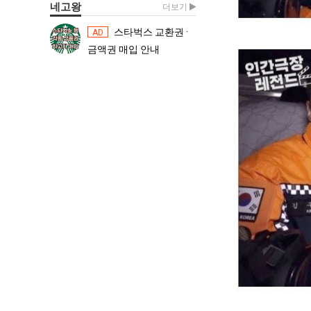
네고왕
더보기
스타벅스 교환권 ·
스타벅스 교환권 ·
AD
AD
금액권 매입 안내
금액권 매입 