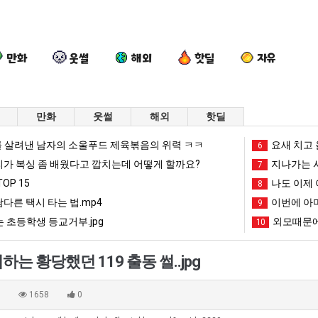
만화
웃썰
해외
핫딜
자유
만화
웃썰
해외
핫딜
카
여
망
양
 살려낸 남자의 소울푸드 제육볶음의 위력 ㅋㅋ
요새 치고 
6
톡
러
해
산
리가 복싱 좀 배웠다고 깝치는데 어떻게 할까요?
지나가는 시
7
프
분
가
기
OP 15
나도 이제 
8
사
13
던
온
남다른 택시 타는 법.mp4
이번에 아마
인식 박살난 직업
카톡 프사 때문에 엄마한테 혼남;;
여러분 13살짜리가 복싱 좀 배웠다고 깝치는데 어떻게 할까요?
망해가던 장사를 살려낸 남자의 소울푸드 제육볶음의 위력 ㅋㅋ
9
양산 기온 닷새
때
살
장
닷
 초등학생 등교거부.jpg
외모때문에
10
문
짜
사
새
망해가던 장사를 살려낸 남자의 소울푸드 제육볶음의 위력 ㅋㅋ
세계 담배 시총 TOP 1
08.05
08.05
에
리
를
째
?"
외모때문에 인식 박살난 직업
드디어 정복했다는 시각장애
08.05
08.05
는 황당했던 119 출동 썰..jpg
엄
가
살
40
도’
요즘 늘고 있다는 초등학생 등교거부.jpg
나도 이제 여친이 생겼
08.05
08.05
마
복
려
도
 이유
엄마 요새는 꺄! 를 어떻게 쓰는지 알아?
카톡 프사 때문에 엄마한테 
08.05
08.05
0
1658
0
한
싱
낸
넘
JPG
요새 치고 올라오는 봉화군 SNS
여러분 13살짜리가 복싱 좀 배웠다고 깝치는데 어떻게 
08.05
08.05