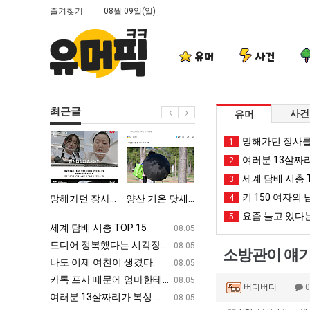
즐겨찾기
08월 09일(일)
유머
사건
최근글
사건
유머
망
양
세
외
망해가던 장사를
1
해
산
계
모
여러분 13살짜
2
가
기
담
때
세계 담배 시총 T
3
던
온
배
문
키 150 여자의 
다고 깝치는데 어떻게 할까요?
망해가던 장사를 살려낸 남자의 소울푸드 제육볶음의 위력 ㅋㅋ
양산 기온 닷새째 40도 넘겨…‘최고기온 42도 가능성도’
세계 담배 시총 TOP 15
4
외모때문에 
장
닷
시
에
요즘 늘고 있다는
5
사
새
총
인
ㅋㅋ
세계 담배 시총 TOP 15
퇴사했다!!!!
08.05
08.05
를
째
TOP
식
업
드디어 정복했다는 시각장애 근황
서울 토박이 안재현 "왜 서울로 독립해
08.05
08.05
소방관이 얘기하
살
40
15
박
g
나도 이제 여친이 생겼다.
양산 기온 닷새째 40도 넘겨…‘최고기온 42도 가능성
08.05
08.05
려
도
살
카톡 프사 때문에 엄마한테 혼남;;
이번에 아마존이 오픈ai에 75조 투자한
08.05
08.05
버디버디
낸
넘
난
S
여러분 13살짜리가 복싱 좀 배웠다고 깝치는데 어떻게 할까요?
백종원이 알려주는 가장 최악의 창업과정 .
08.05
08.05