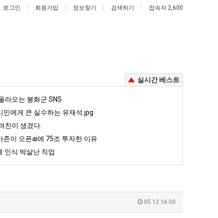
로그인
회원가입
정보찾기
검색하기
접속자 2,600
실시간 베스트
외
카
올라오는 봉화군 SNS
모
톡
민에게 큰 실수하는 유재석.jpg
때
프
여친이 생겼다.
문
사
존이 오픈ai에 75조 투자한 이유
가 복싱 좀 배웠다고 깝치는데 어떻게 할까요?
외모때문에 인식 박살난 직업
카톡 프사 때문에 엄마한테 혼남;;
에
때
 인식 박살난 직업
인
문
5
퇴사했다!!!!
08.05
08.05
식
에
 근황
서울 토박이 안재현 "왜 서울로 독립해?"
08.05
08.05
박
엄
다.
양산 기온 닷새째 40도 넘겨…‘최고기온 42도 가능성도’
08.05
08.05
살
마
혼남;;
이번에 아마존이 오픈ai에 75조 투자한 이유
08.05
08.05
05.12 16:00
난
한
할까요?
백종원이 알려주는 가장 최악의 창업과정 .JPG
08.05
08.05