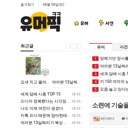
즐겨찾기
08월 08일(토)
유머
사건
최근글
사건
유머
요
여
외
카
망해가던 장사를
1
새
러
모
톡
여러분 13살짜
2
치
분
때
프
세계 담배 시총 T
3
고
13
문
사
키 150 여자의 
악의 창업과정 .JPG
요새 치고 올라오는 봉화군 SNS
여러분 13살짜리가 복싱 좀 배웠다고 깝치는데 어떻게 할까요?
외모때문에 인식 박살난 직업
4
카톡 프사 때
올
살
에
때
요즘 늘고 있다는
5
라
짜
인
문
ㅋㅋ
세계 담배 시총 TOP 15
퇴사했다!!!!
08.05
08.05
오
리
식
에
업
드디어 정복했다는 시각장애 근황
서울 토박이 안재현 "왜 서울로 독립해
08.05
08.05
소련에 기술을 
는
가
박
엄
g
나도 이제 여친이 생겼다.
양산 기온 닷새째 40도 넘겨…‘최고기온 42도 가능성
08.05
08.05
봉
복
살
마
카톡 프사 때문에 엄마한테 혼남;;
이번에 아마존이 오픈ai에 75조 투자한
08.05
08.05
버디버디
화
싱
난
한
S
여러분 13살짜리가 복싱 좀 배웠다고 깝치는데 어떻게 할까요?
백종원이 알려주는 가장 최악의 창업과정 .
08.05
08.05