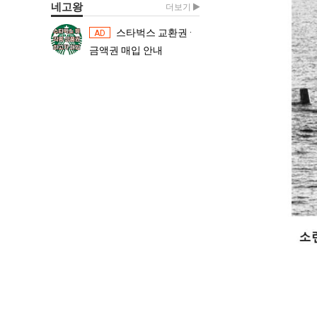
네고왕
더보기
스타벅스 교환권 ·
스타벅스 교환권 ·
AD
AD
금액권 매입 안내
금액권 매입 