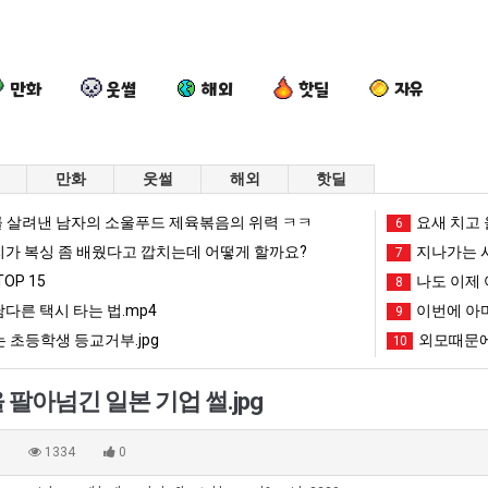
만화
웃썰
해외
핫딜
자유
만화
웃썰
해외
핫딜
양
백
요
여
 살려낸 남자의 소울푸드 제육볶음의 위력 ㅋㅋ
요새 치고 
6
산
종
새
러
리가 복싱 좀 배웠다고 깝치는데 어떻게 할까요?
지나가는 시
7
기
원
치
분
OP 15
나도 이제 
8
온
이
고
13
남다른 택시 타는 법.mp4
이번에 아마
문에 엄마한테 혼남;;
양산 기온 닷새째 40도 넘겨…‘최고기온 42도 가능성도’
백종원이 알려주는 가장 최악의 창업과정 .JPG
요새 치고 올라오는 봉화군 SNS
9
여러분 13살짜리
닷
알
올
살
 초등학생 등교거부.jpg
외모때문에
10
새
려
라
짜
망해가던 장사를 살려낸 남자의 소울푸드 제육볶음의 위력 ㅋㅋ
세계 담배 시총 TOP 1
08.05
08.05
째
주
오
리
?"
외모때문에 인식 박살난 직업
드디어 정복했다는 시각장애
08.05
08.05
팔아넘긴 일본 기업 썰.jpg
40
는
는
가
도’
요즘 늘고 있다는 초등학생 등교거부.jpg
나도 이제 여친이 생겼
08.05
08.05
도
가
봉
복
 이유
엄마 요새는 꺄! 를 어떻게 쓰는지 알아?
카톡 프사 때문에 엄마한테 
08.05
08.05
0
1334
0
넘
장
화
싱
JPG
요새 치고 올라오는 봉화군 SNS
여러분 13살짜리가 복싱 좀 배웠다고 깝치는데 어떻게 
08.05
08.05