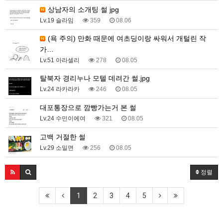
상남자의 소개팅 썰 jpg
Lv.19 슬라임
359
08.06
(욕 주의) 만화 때문에 여초딩이랑 싸워서 개털린 작
가…
Lv.51 아라셀리
278
08.05
탈북자 경리누나 모텔 데려간 썰.jpg
Lv.24 라카라카
246
08.05
대포통장으로 깜빵가는거 본 썰
Lv.24 수민이에여
321
08.05
고백 거절한 썰
Lv.29 소밀면
256
08.05
정렬
1
2
3
4
5