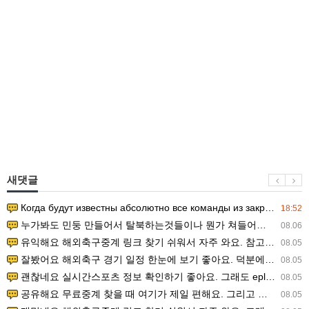
새댓글
Когда будут известны абсолютно все команды из закрытых квали…
18:52
누가봐도 민둥 만들어서 탈북하는것들이나 뭔가 쳐들어오는 낌새를 미리 알아차리기 위함이지 저걸 전쟁준비라고 하…
08.06
유익해요 해외축구중계 링크 찾기 쉬워서 자주 와요. 참고로 무료스포츠중계 정보 확인할 때 출처 꼭 체크해요.…
08.05
잘봤어요 해외축구 경기 일정 한눈에 보기 좋아요. 덕분에 epl중계 볼 때 공식 중계 채널 먼저 찾아봐요. …
08.05
괜찮네요 실시간스포츠 정보 확인하기 좋아요. 그래도 epl중계 볼 때 공식 중계 채널 먼저 찾아봐요. 북마크…
08.05
공유해요 무료중계 찾을 때 여기가 제일 편해요. 그리고 무료스포츠중계 정보 확인할 때 출처 꼭 체크해요. 앞…
08.05