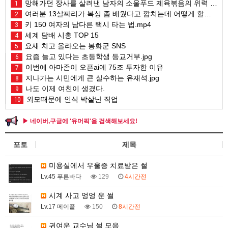
망해가던 장사를 살려낸 남자의 소울푸드 제육볶음의 위력 ㅋㅋ
1
여러분 13살짜리가 복싱 좀 배웠다고 깝치는데 어떻게 할까요?
2
키 150 여자의 남다른 택시 타는 법.mp4
3
세계 담배 시총 TOP 15
4
요새 치고 올라오는 봉화군 SNS
5
요즘 늘고 있다는 초등학생 등교거부.jpg
6
이번에 아마존이 오픈ai에 75조 투자한 이유
7
지나가는 시민에게 큰 실수하는 유재석.jpg
8
나도 이제 여친이 생겼다.
9
외모때문에 인식 박살난 직업
10
▶ 네이버,구글에 '유머픽'을 검색해보세요!
포토
제목
미용실에서 우울증 치료받은 썰
Lv.45 푸른바다
129
4시간전
시계 사고 엉엉 운 썰
Lv.17 메이플
150
8시간전
귀여운 교수님 썰 모음