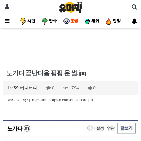
유머
사건
만화
웃썰
해외
핫딜
자
노가다 끝난다음 펑펑 운 썰.jpg
Lv.59 버디버디
0
1794
0
URL 복사: https://humorpick.com/bbs/board.ph…