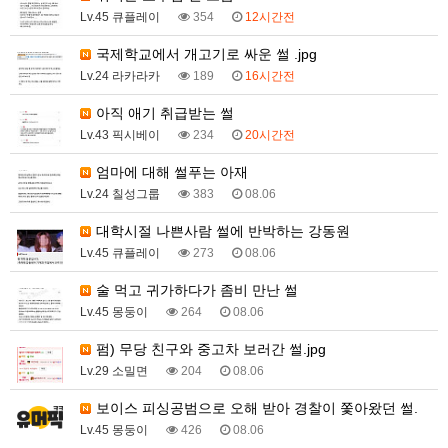
Lv.45 큐플레이
354
12시간전
국제학교에서 개고기로 싸운 썰 .jpg
Lv.24 라카라카
189
16시간전
아직 애기 취급받는 썰
Lv.43 픽시베이
234
20시간전
엄마에 대해 썰푸는 아재
Lv.24 칠성그룹
383
08.06
대학시절 나쁜사람 썰에 반박하는 강동원
Lv.45 큐플레이
273
08.06
술 먹고 귀가하다가 좀비 만난 썰
Lv.45 몽둥이
264
08.06
펌) 무당 친구와 중고차 보러간 썰.jpg
Lv.29 소밀면
204
08.06
보이스 피싱공범으로 오해 받아 경찰이 쫓아왔던 썰.
Lv.45 몽둥이
426
08.06