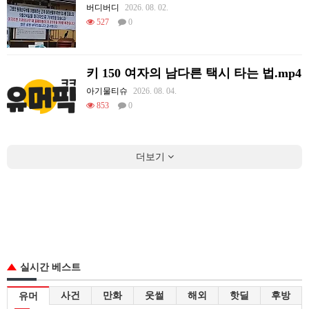
버디버디
2026. 08. 02.
527
0
키 150 여자의 남다른 택시 타는 법.mp4
아기물티슈
2026. 08. 04.
853
0
더보기
실시간 베스트
사건
만화
웃썰
해외
핫딜
후방
유머