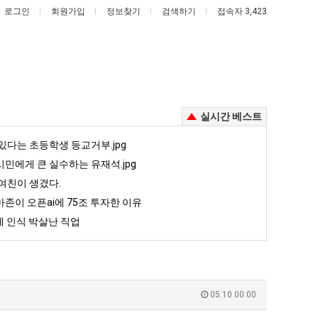
로그인
회원가입
정보찾기
검색하기
접속자 3,423
실시간 베스트
망
백
있다는 초등학생 등교거부.jpg
해
종
민에게 큰 실수하는 유재석.jpg
가
원
여친이 생겼다.
던
이
존이 오픈ai에 75조 투자한 이유
고 올라오는 봉화군 SNS
망해가던 장사를 살려낸 남자의 소울푸드 제육볶음의 위력 ㅋㅋ
백종원이 알려주는 가장 최악의 창업과정 .JPG
장
알
 인식 박살난 직업
사
려
5
퇴사했다!!!!
08.05
08.05
를
주
 근황
서울 토박이 안재현 "왜 서울로 독립해?"
08.05
08.05
살
는
다.
양산 기온 닷새째 40도 넘겨…‘최고기온 42도 가능성도’
08.05
08.05
려
가
혼남;;
이번에 아마존이 오픈ai에 75조 투자한 이유
08.05
08.05
05.10 00:00
낸
장
할까요?
백종원이 알려주는 가장 최악의 창업과정 .JPG
08.05
08.05