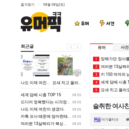
즐겨찾기
08월 08일(토)
유머
사건
최근글
사건
유머
나
요
망
백
망해가던 장사를
1
도
새
해
종
여러분 13살짜
2
이
치
가
원
키 150 여자의 
3
제
고
던
이
세계 담배 시총 T
 시각장애 근황
나도 이제 여친이 생겼다.
요새 치고 올라오는 봉화군 SNS
망해가던 장사를 살려낸 남자의 소울푸드 제육볶음의 위력 ㅋㅋ
4
백종원이 알려주는 
여
올
장
알
요새 치고 올라오
5
친
라
사
려
ㅋㅋ
세계 담배 시총 TOP 15
퇴사했다!!!!
08.05
08.05
이
오
를
주
업
드디어 정복했다는 시각장애 근황
서울 토박이 안재현 "왜 서울로 독립해
08.05
08.05
술취한 여사친
생
는
살
는
g
나도 이제 여친이 생겼다.
양산 기온 닷새째 40도 넘겨…‘최고기온 42도 가능성
08.05
08.05
겼
봉
려
가
카톡 프사 때문에 엄마한테 혼남;;
이번에 아마존이 오픈ai에 75조 투자한
08.05
08.05
아기물티슈
다.
화
낸
장
S
여러분 13살짜리가 복싱 좀 배웠다고 깝치는데 어떻게 할까요?
백종원이 알려주는 가장 최악의 창업과정 .
08.05
08.05