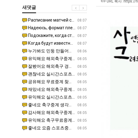
군
남
최
URL 복사: https://
새댓글
SNS
자
악
의
의
Расписание матчей составлено крайне удобно для нашего часово…
좋네요 해외축구중계 링크 찾기 쉬워서 자주 와요. 참고로 무료중계라도 저작권 지켜야죠. 계속 업데이트 부
08.04
08.07
소
창
Надеюсь, формат плей-офф не решат внезапно поменять. https:/…
감사해요 축구중계 생각할 때 도움 되는 팁이 많네요. 참고로 해외축구중계도 정식 서비스로 봐야 안전해요.
07.30
08.07
울
업
Подскажите, когда стартуют продажи билетов на инт? https://g…
좋네요 epl중계 일정 확인할 때 유용해요. 아무튼 축구중계 보면서 불법 사이트는 피해요. 다음 경
07.26
08.07
푸
과
Когда будут известны абсолютно все команды из закрытых квали…
감사해요 무료중계 찾을 때 여기가 제일 편해요. 그래도 무료스포츠중계 정보 확인할 때 출처 꼭 체크해요.
07.21
08.07
드
정
누가봐도 민둥 만들어서 탈북하는것들이나 뭔가 쳐들어오는 낌새를 미리 알아차리기 위함이지 저걸 전쟁준비라고 하…
좋네요 해외축구중계 링크 찾기 쉬워서 자주 와요. 그런데 epl중계 볼 때 공식 중계 채널 먼저 찾아봐요
07.17
08.06
제
.JPG
유익해요 해외축구중계 링크 찾기 쉬워서 자주 와요. 참고로 무료스포츠중계 정보 확인할 때 출처 꼭 체크해요.…
재밌네요 스포츠무료중계 정보 정리가 깔끔해요. 그리고 축구중계 보면서 불법 사이트는 피해요. 다음
08.05
육
잘봤어요 해외축구 경기 일정 한눈에 보기 좋아요. 덕분에 epl중계 볼 때 공식 중계 채널 먼저 찾아봐요. …
좋네요 무료스포츠중계 찾는데 시간 절약돼요. 아무튼 epl중계 볼 때 공식 중계 채널 먼저 찾아봐
08.05
볶
괜찮네요 실시간스포츠 정보 확인하기 좋아요. 그래도 epl중계 볼 때 공식 중계 채널 먼저 찾아봐요. 북마크…
공유해요 해외축구중계 링크 찾기 쉬워서 자주 와요. 아무튼 해외축구중계도 정식 서비스로 봐야 안전
08.05
음
공유해요 무료중계 찾을 때 여기가 제일 편해요. 그리고 무료스포츠중계 정보 확인할 때 출처 꼭 체크해요. 앞…
재밌네요 해외축구중계 링크 찾기 쉬워서 자주 와요. 아무튼 해외축구중계도 정식 서비스로 봐야 안전
08.05
의
재밌네요 해외축구중계 링크 찾기 쉬워서 자주 와요. 그래서 해외축구중계도 정식 서비스로 봐야 안전해요. 다음…
잘봤어요 epl중계 일정 확인할 때 유용해요. 그리고 스포츠무료중계 찾을 때 신뢰할 수 있는 곳만 
08.05
위
유익해요 실시간스포츠 정보 확인하기 좋아요. 덕분에 스포츠중계는 합법적인 경로로만 시청하려 해요. 좋은 정보…
좋네요 해외축구중계 링크 찾기 쉬워서 자주 와요. 그나저나 실시간스포츠 볼 때 공식 채널 우선 확인해요.
08.05
력
좋네요 축구중계 생각할 때 도움 되는 팁이 많네요. 그런데 해외축구중계도 정식 서비스로 봐야 안전해요. 다음…
도움돼요 축구무료중계 사이트 중에 여기가 최고예요. 그래도 스포츠무료중계 찾을 때 신뢰할 수 있는
08.05
ㅋ
감사해요 해외축구중계 링크 찾기 쉬워서 자주 와요. 어쨌든 축구무료중계도 합법적인 곳에서 봐야 마음 편해요.…
괜찮네요 실시간스포츠 정보 확인하기 좋아요. 덕분에 스포츠무료중계 찾을 때 신뢰할 수 있는 곳만 
08.05
ㅋ
유익해요 축구무료중계 사이트 중에 여기가 최고예요. 참고로 축구무료중계도 합법적인 곳에서 봐야 마음 편해요.…
괜찮네요 무료중계 찾을 때 여기가 제일 편해요. 그런데 해외축구 경기 볼 때 정식 스트리밍 서비스 이용해
08.05
좋네요 요즘 스포츠중계 볼 때마다 이 사이트 먼저 들어와요. 그나저나 epl중계 볼 때 공식 중계 채널 먼저…
잘봤어요 해외축구 경기 일정 한눈에 보기 좋아요. 그런데 무료중계라도 저작권 지켜야죠. 앞으로도 자주 들
08.05