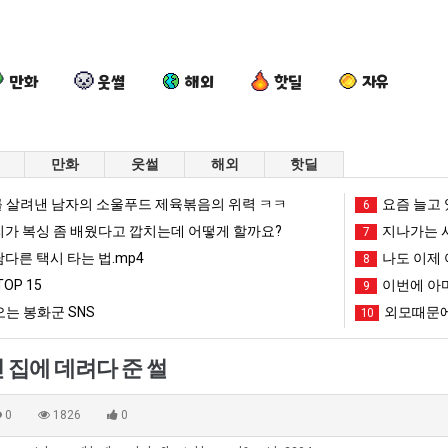
만화
웃썰
해외
핫딜
자유
만화
웃썰
해외
핫딜
세
드
나
요
 살려낸 남자의 소울푸드 제육볶음의 위력 ㅋㅋ
요즘 늘고 
6
계
디
도
새
리가 복싱 좀 배웠다고 깝치는데 어떻게 할까요?
지나가는 시
7
담
어
이
치
남다른 택시 타는 법.mp4
나도 이제 
8
배
정
제
고
OP 15
이번에 아마
가장 최악의 창업과정 .JPG
세계 담배 시총 TOP 15
드디어 정복했다는 시각장애 근황
나도 이제 여친이 생겼다.
9
요새 치
시
복
여
올
는 봉화군 SNS
외모때문에
10
총
했
친
라
망해가던 장사를 살려낸 남자의 소울푸드 제육볶음의 위력 ㅋㅋ
세계 담배 시총 TOP 1
08.05
08.05
TOP
다
이
오
?"
외모때문에 인식 박살난 직업
드디어 정복했다는 시각장애
08.05
08.05
 집에 데려다 준 썰
15
는
생
는
도’
요즘 늘고 있다는 초등학생 등교거부.jpg
나도 이제 여친이 생겼
08.05
08.05
시
겼
봉
 이유
엄마 요새는 꺄! 를 어떻게 쓰는지 알아?
카톡 프사 때문에 엄마한테 
08.05
08.05
0
1826
0
각
다.
화
JPG
요새 치고 올라오는 봉화군 SNS
여러분 13살짜리가 복싱 좀 배웠다고 깝치는데 어떻게 
08.05
08.05