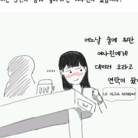
스타벅스 교환권 ·
AD
안내
금액권 매입 안내